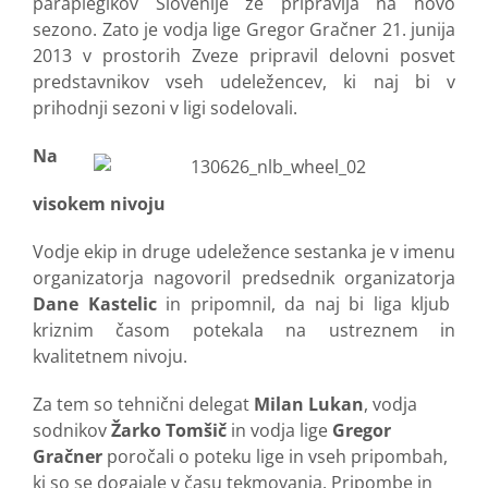
paraplegikov Slovenije že pripravlja na novo
sezono. Zato je vodja lige Gregor Gračner 21. junija
2013 v prostorih Zveze pripravil delovni posvet
predstavnikov vseh udeležencev, ki naj bi v
prihodnji sezoni v ligi sodelovali.
Na
visokem nivoju
Vodje ekip in druge udeležence sestanka je v imenu
organizatorja nagovoril predsednik organizatorja
Dane Kastelic
in pripomnil, da naj bi liga kljub
kriznim časom potekala na ustreznem in
kvalitetnem nivoju.
Za tem so tehnični delegat
Milan Lukan
, vodja
sodnikov
Žarko Tomšič
in vodja lige
Gregor
Gračner
poročali o poteku lige in vseh pripombah,
ki so se dogajale v času tekmovanja. Pripombe in