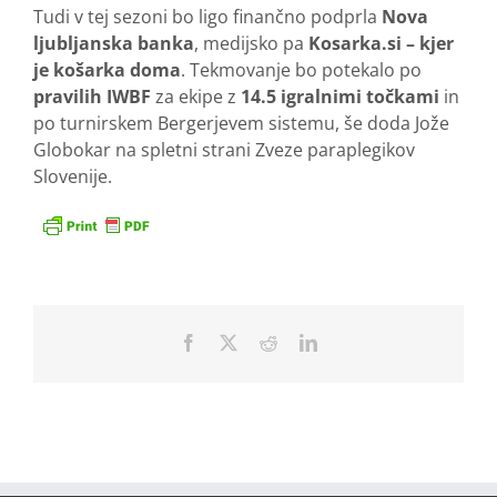
Tudi v tej sezoni bo ligo finančno podprla
Nova
ljubljanska banka
, medijsko pa
Kosarka.si – kjer
je košarka doma
. Tekmovanje bo potekalo po
pravilih IWBF
za ekipe z
14.5 igralnimi točkami
in
po turnirskem Bergerjevem sistemu, še doda Jože
Globokar na spletni strani Zveze paraplegikov
Slovenije.
Facebook
X
Reddit
LinkedIn