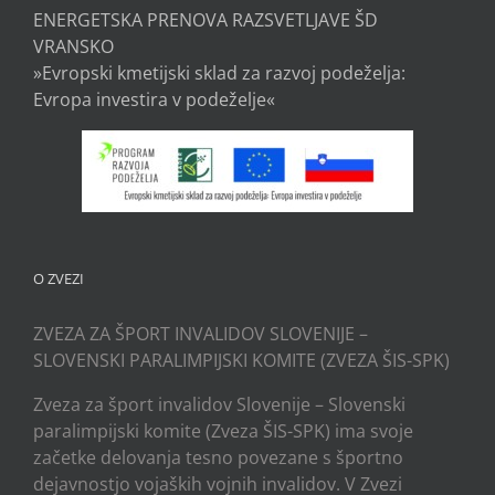
ENERGETSKA PRENOVA RAZSVETLJAVE ŠD
VRANSKO
»Evropski kmetijski sklad za razvoj podeželja:
Evropa investira v podeželje«
O ZVEZI
ZVEZA ZA ŠPORT INVALIDOV SLOVENIJE –
SLOVENSKI PARALIMPIJSKI KOMITE (ZVEZA ŠIS-SPK)
Zveza za šport invalidov Slovenije – Slovenski
paralimpijski komite (Zveza ŠIS-SPK) ima svoje
začetke delovanja tesno povezane s športno
dejavnostjo vojaških vojnih invalidov. V Zvezi