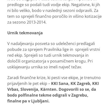
predloge so podali tudi vodje ekip. Negativne, ki jih
ni bilo veliko, bodo v naslednji sezoni odpravili. Za
tem so sprejeli finančno poročilo in višino kotizacije
za sezono 2013-2014.
Urnik tekmovanja
V nadaljevanju posveta so udeleženci predlagali
pobude za sprejem Pravilnika lige in sprejeli vrstni
red ekip. Sprejeli so tudi urnik tekmovanja in
določili organizatorja v posamičnem krogu. Pri
usklajevanju urnika so imeli največ težav.
Zaradi finančne krize, ki pesti vse ekipe, je trenutno
prijavljenih le pet ekip –
KKI Sana, KK Zagreb, KKI
Vrbas, Slovenija, Kärnten.
Dogovorili so se, da
bodo polfinalne tekme odigrali v Zagrebu,
finalne pa v Ljubljani.