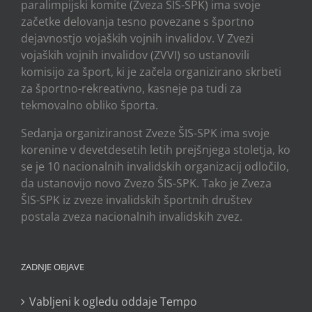
paralimpijski komite (Zveza ŠIS-SPK) ima svoje
začetke delovanja tesno povezane s športno
dejavnostjo vojaških vojnih invalidov. V Zvezi
vojaških vojnih invalidov (ZVVI) so ustanovili
komisijo za šport, ki je začela organizirano skrbeti
za športno-rekreativno, kasneje pa tudi za
tekmovalno obliko športa.
Sedanja organiziranost Zveze ŠIS-SPK ima svoje
korenine v devetdesetih letih prejšnjega stoletja, ko
se je 10 nacionalnih invalidskih organizacij odločilo,
da ustanovijo novo Zvezo ŠIS-SPK. Tako je Zveza
ŠIS-SPK iz zveze invalidskih športnih društev
postala zveza nacionalnih invalidskih zvez.
ZADNJE OBJAVE
Vabljeni k ogledu oddaje Tempo