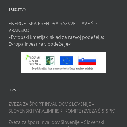
SREDSTVA
ENERGETSKA PRENOVA RAZSVETLJAVE ŠD
VRANSKO
»Evropski kmetijski sklad za razvoj podeželja:
Evropa investira v podeželje«
O ZVEZI
ZVEZA ZA ŠPORT INVALIDOV SLOVENIJE –
SLOVENSKI PARALIMPIJSKI KOMITE (ZVEZA ŠIS-SPK)
Zveza za šport invalidov Slovenije – Slovenski