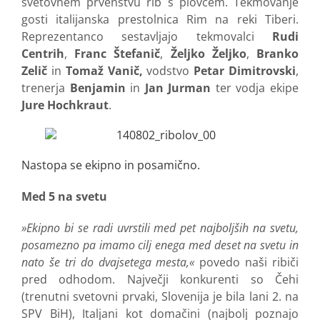
svetovnem prvenstvu rib s plovcem. Tekmovanje
gosti italijanska prestolnica Rim na reki Tiberi.
Reprezentanco sestavljajo tekmovalci
Rudi
Centrih
,
Franc Štefanič
,
Željko Željko
,
Branko
Zelič
in
Tomaž Vanič,
vodstvo
Petar Dimitrovski
,
trenerja
Benjamin
in
Jan Jurman
ter vodja ekipe
Jure Hochkraut
.
Nastopa se ekipno in posamično.
Med 5 na svetu
»Ekipno bi se radi uvrstili med pet najboljših na svetu,
posamezno pa imamo cilj enega med deset na svetu in
nato še tri do dvajsetega mesta,«
povedo naši ribiči
pred odhodom. Največji konkurenti so Čehi
(trenutni svetovni prvaki, Slovenija je bila lani 2. na
SPV BiH), Italjani kot domačini (najbolj poznajo