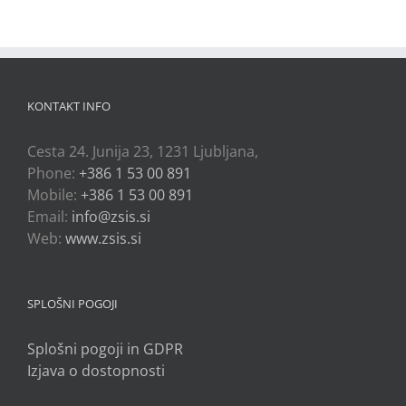
KONTAKT INFO
Cesta 24. Junija 23, 1231 Ljubljana,
Phone:
+386 1 53 00 891
Mobile:
+386 1 53 00 891
Email:
info@zsis.si
Web:
www.zsis.si
SPLOŠNI POGOJI
Splošni pogoji in GDPR
Izjava o dostopnosti