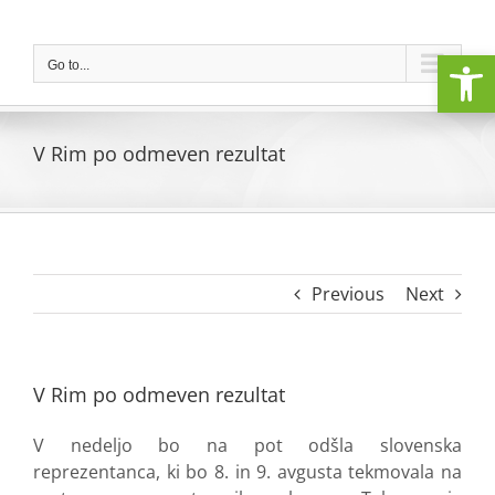
Skip
to
Open
content
Go to...
V Rim po odmeven rezultat
Previous
Next
V Rim po odmeven rezultat
V nedeljo bo na pot odšla slovenska
reprezentanca, ki bo 8. in 9. avgusta tekmovala na