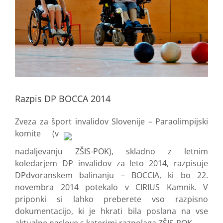
Razpis DP BOCCA 2014
Zveza za šport invalidov
Slovenije – Paraolimpijski
komite (v
nadaljevanju ZŠIS-POK), skladno z letnim
koledarjem DP invalidov za leto 2014, razpisuje
DPdvoranskem balinanju – BOCCIA, ki bo 22.
novembra 2014 potekalo v CIRIUS Kamnik. V
priponki si lahko preberete vso razpisno
dokumentacijo, ki je hkrati bila poslana na vse
aktualne naslove s katerimi razpolaga ZŠIS-POK.