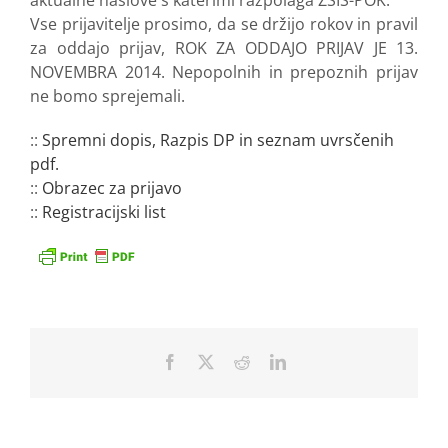
Vse prijavitelje prosimo, da se držijo rokov in pravil
za oddajo prijav, ROK ZA ODDAJO PRIJAV JE 13.
NOVEMBRA 2014. Nepopolnih in prepoznih prijav
ne bomo sprejemali.
::
Spremni dopis, Razpis DP in seznam uvrsčenih
pdf.
::
Obrazec za prijavo
::
Registracijski list
Facebook
X
Reddit
LinkedIn