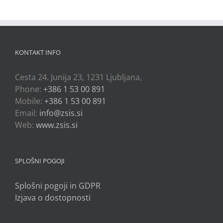
KONTAKT INFO
Cesta 24. Junija 23, 1231 Ljubljana,
Phone:
+386 1 53 00 891
Mobile:
+386 1 53 00 891
Email:
info@zsis.si
Web:
www.zsis.si
SPLOŠNI POGOJI
Splošni pogoji in GDPR
Izjava o dostopnosti