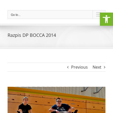
Skip
to
Open
content
Go to...
Razpis DP BOCCA 2014
Previous
Next
View
Larger
Image