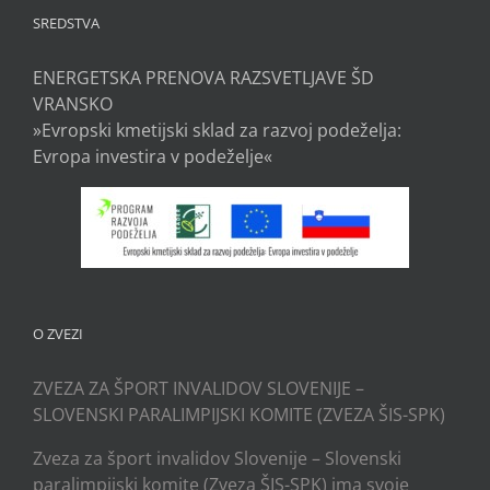
SREDSTVA
ENERGETSKA PRENOVA RAZSVETLJAVE ŠD
VRANSKO
»Evropski kmetijski sklad za razvoj podeželja:
Evropa investira v podeželje«
O ZVEZI
ZVEZA ZA ŠPORT INVALIDOV SLOVENIJE –
SLOVENSKI PARALIMPIJSKI KOMITE (ZVEZA ŠIS-SPK)
Zveza za šport invalidov Slovenije – Slovenski
paralimpijski komite (Zveza ŠIS-SPK) ima svoje