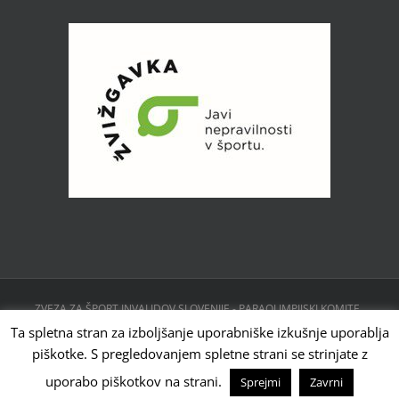
ZVEZA ZA ŠPORT INVALIDOV SLOVENIJE - PARAOLIMPIJSKI KOMITE ,
CESTA 24. JUNIJA 23, 1231 LJUBLJANA, SLOVENIJA | Powered by
Ta spletna stran za izboljšanje uporabniške izkušnje uporablja
WordPress
piškotke. S pregledovanjem spletne strani se strinjate z
Facebook
Instagram
X
YouTube
Tiktok
uporabo piškotkov na strani.
Sprejmi
Zavrni