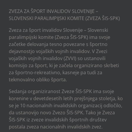
ZVEZA ZA ŠPORT INVALIDOV SLOVENIJE –
SLOVENSKI PARALIMPIJSKI KOMITE (ZVEZA ŠIS-SPK)
Zveza za šport invalidov Slovenije – Slovenski
paralimpijski komite (Zveza ŠIS-SPK) ima svoje
začetke delovanja tesno povezane s športno
dejavnostjo vojaških vojnih invalidov. V Zvezi
vojaških vojnih invalidov (ZVVI) so ustanovili
komisijo za šport, ki je začela organizirano skrbeti
za športno-rekreativno, kasneje pa tudi za
tekmovalno obliko športa.
Sedanja organiziranost Zveze ŠIS-SPK ima svoje
korenine v devetdesetih letih prejšnjega stoletja, ko
se je 10 nacionalnih invalidskih organizacij odločilo,
da ustanovijo novo Zvezo ŠIS-SPK. Tako je Zveza
ŠIS-SPK iz zveze invalidskih športnih društev
postala zveza nacionalnih invalidskih zvez.