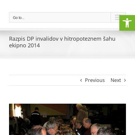
Skip
to
Open
content
Go to...
Razpis DP invalidov v hitropoteznem šahu
ekipno 2014
Previous
Next
View
Larger
Image