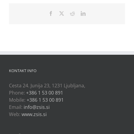
Facebook
X
Reddit
LinkedIn
KONTAKT INFO
Cesta 24. Junija 23, 1231 Ljubljana,
Phone:
+386 1 53 00 891
Mobile:
+386 1 53 00 891
Email:
info@zsis.si
Web:
www.zsis.si