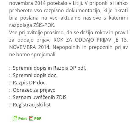
novembra 2014 potekalo v Litiji. V priponki si lahko
preberete vso razpisno dokumentacijo, ki je hkrati
bila poslana na vse aktualne naslove s katerimi
razpolaga ZŠIS-POK.
Vse prijavitelje prosimo, da se držijo rokov in pravil
za oddajo prijav, ROK ZA ODDAJO PRIJAV JE 13.
NOVEMBRA 2014. Nepopolnih in prepoznih prijav
ne bomo sprejemali.
::
Spremni dopis in Razpis DP pdf.
::
Spremni dopis doc.
::
Razpis DP doc.
::
Obrazec za prijavo
::
Seznam uvrščenih ZDIS
::
Registracijski list