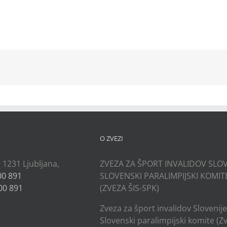
kedIn
O ZVEZI
, 1231 Ljubljana,
ZVEZA ZA ŠPORT INVALIDOV SLOV
00 891
SLOVENSKI PARALIMPIJSKI KOMIT
00 891
(ZVEZA ŠIS-SPK)
Zveza za šport invalidov Slovenije
Slovenski paralimpijski komite (Z