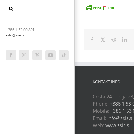
+386 1 53 00 891
info@zsis.si
Facebook
X
Reddit
Lin
Facebook
Instagram
X
YouTube
Tiktok
KONTAKT INFO
Cesta 24. Junija 23
Phone:
+386 1 53 
Mobile:
+386 1 53 
Email:
info@zsis.si
Web:
www.zsis.si