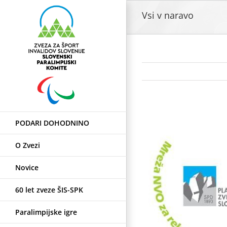
Skip
Vsi v naravo
to
content
View
PODARI DOHODNINO
Larger
Image
O Zvezi
Novice
60 let zveze ŠIS-SPK
Paralimpijske igre