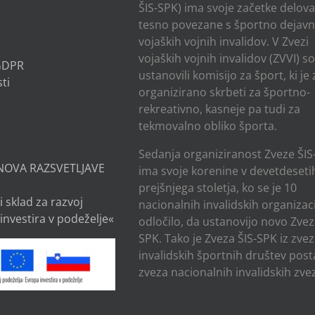
ŠIS-SPK) ima svoje začetke delov
tesno povezane s športno dejavn
vojaških vojnih invalidov. V Zvezi
vojaških vojnih invalidov (ZVVI) s
 GDPR
ustanovili komisijo za šport, ki je
ti
organizirano skrbeti za športno-
rekreativno, kasneje pa tudi za
tekmovalno obliko športa.
Sedanja organiziranost Zveze ŠIS
NOVA RAZSVETLJAVE
ima svoje korenine v devetdesetih
prejšnjega stoletja, ko se je 10
i sklad za razvoj
nacionalnih invalidskih organizaci
investira v podeželje«
odločilo, da ustanovijo novo Zvez
SPK. Tako je Zveza ŠIS-SPK iz zve
invalidskih športnih društev post
zveza nacionalnih invalidskih zvez