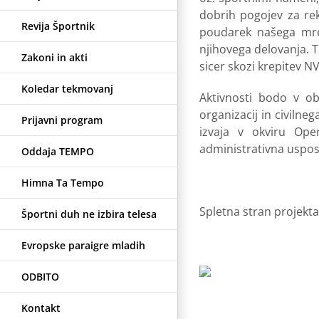
dobrih pogojev za rek
Revija Športnik
poudarek našega mrež
njihovega delovanja. 
Zakoni in akti
sicer skozi krepitev N
Koledar tekmovanj
Aktivnosti bodo v o
organizacij in civilne
Prijavni program
izvaja v okviru Ope
administrativna usposo
Oddaja TEMPO
Himna Ta Tempo
Spletna stran projekt
Športni duh ne izbira telesa
Evropske paraigre mladih
ODBITO
Kontakt