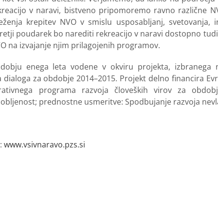
reacijo v naravi, bistveno pripomoremo ravno različne NV
enja krepitev NVO v smislu usposabljanj, svetovanja, in
Tretji poudarek bo narediti rekreacijo v naravi dostopno t
VO na izvajanje njim prilagojenih programov.
bdobju enega leta vodene v okviru projekta, izbranega 
ga dialoga za obdobje 2014–2015. Projekt delno financira Ev
rativnega programa razvoja človeških virov za obdobje 
bljenost; prednostne usmeritve: Spodbujanje razvoja nevladn
a:
www.vsivnaravo.pzs.si