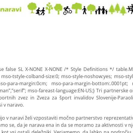
lse false SL X-NONE X-NONE /* Style Definitions */ table
; mso-tstyle-colband-size:0; mso-style-noshow:yes; mso-styl
o-para-margin:0cm; mso-para-margin-bottom:.0001pt; ms
n”,”serif”; mso-fareast-language:EN-US;} Tri partnerske org
portnih zvez in Zveza za šport invalidov Slovenije-Parao
si v naravo.
jo v naravi želi vzpostaviti močno partnerstvo reprezentati
o se, da je narava ena in da se moramo za aktivnosti v njej us
kot vsi ostali deležniki. Verjamemo, da lahko na področju u