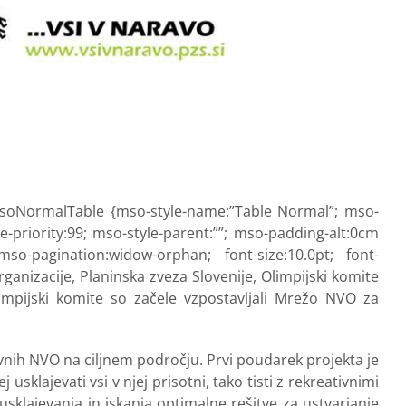
.MsoNormalTable {mso-style-name:”Table Normal”; mso-
e-priority:99; mso-style-parent:””; mso-padding-alt:0cm
o-pagination:widow-orphan; font-size:10.0pt; font-
anizacije, Planinska zveza Slovenije, Olimpijski komite
limpijski komite so začele vzpostavljali Mrežo NVO za
vnih NVO na ciljnem področju. Prvi poudarek projekta je
klajevati vsi v njej prisotni, tako tisti z rekreativnimi
sklajevanja in iskanja optimalne rešitve za ustvarjanje