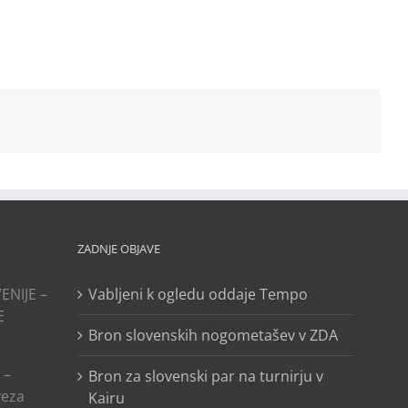
ZADNJE OBJAVE
ENIJE –
Vabljeni k ogledu oddaje Tempo
E
Bron slovenskih nogometašev v ZDA
 –
Bron za slovenski par na turnirju v
veza
Kairu