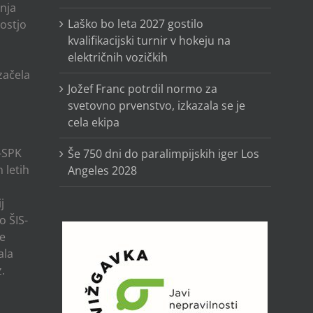
anja
Laško bo leta 2027 gostilo
ostjo
kvalifikacijski turnir v hokeju na
električnih vozičkih
o
 začela
Jožef Franc potrdil normo za
svetovno prvenstvo, izkazala se je
cela ekipa
-SPK
Še 750 dni do paralimpijskih iger Los
 letih
Angeles 2028
j
o ŠIS-
ze
ala
.