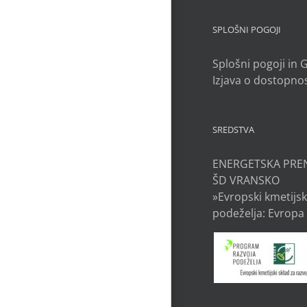
SPLOŠNI POGOJI
Splošni pogoji in
Izjava o dostopnos
SREDSTVA
ENERGETSKA PRE
ŠD VRANSKO
»Evropski kmetijsk
podeželja: Evropa 