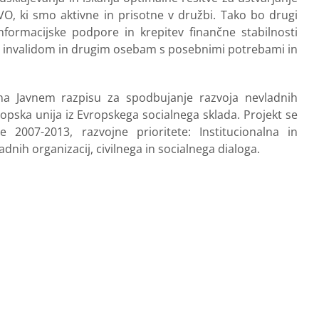
O, ki smo aktivne in prisotne v družbi. Tako bo drugi
formacijske podpore in krepitev finančne stabilnosti
udi invalidom in drugim osebam s posebnimi potrebami in
na Javnem razpisu za spodbujanje razvoja nevladnih
ropska unija iz Evropskega socialnega sklada. Projekt se
2007-2013, razvojne prioritete: Institucionalna in
ih organizacij, civilnega in socialnega dialoga.