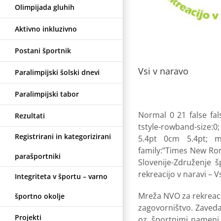
Olimpijada gluhih
Aktivno inkluzivno
Postani športnik
Vsi v naravo
Paralimpijski šolski dnevi
Paralimpijski tabor
Normal 0 21 false fa
Rezultati
tstyle-rowband-size:0
Registrirani in kategorizirani
5.4pt 0cm 5.4pt; ms
family:”Times New Roma
parašportniki
Slovenije-Združenje š
rekreacijo v naravi – V
Integriteta v športu – varno
Mreža NVO za rekreaci
športno okolje
zagovorništvo. Zavedam
Projekti
oz. športnimi nameni, 