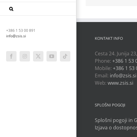
+386 1 53 00 891
info@zsis.si
KONTAKT INFO
Cesta 24. Junija 23
Facebook
Instagram
X
YouTube
Tiktok
Phone:
+386 1 53 
Mobile:
+386 1 53 
Email:
info@zsis.si
Web:
www.zsis.si
SPLOŠNI POGOJI
Splošni pogoji in
Izjava o dostopnos