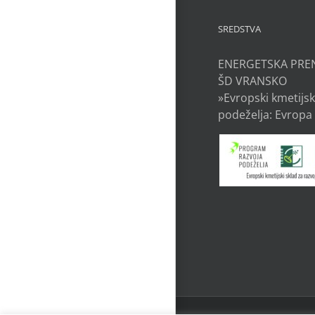
SREDSTVA
ENERGETSKA PRE
ŠD VRANSKO
»Evropski kmetijsk
podeželja: Evropa 