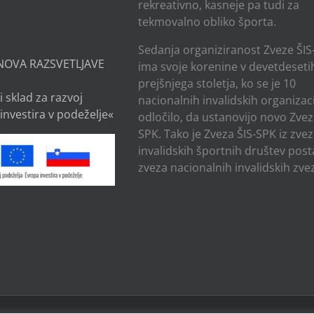
rekreativno, kasneje pa tudi za
tekmovalno obliko športa.
Sedanja organiziranost Zveze ŠIS
NOVA RAZSVETLJAVE
ima svoje korenine v devetdesetih
prejšnjega stoletja, ko se je 10
i sklad za razvoj
nacionalnih invalidskih organizaci
investira v podeželje«
odločilo, da ustanovijo novo Zvez
SPK. Tako je Zveza ŠIS-SPK iz zve
invalidskih športnih društev post
zveza nacionalnih invalidskih zvez