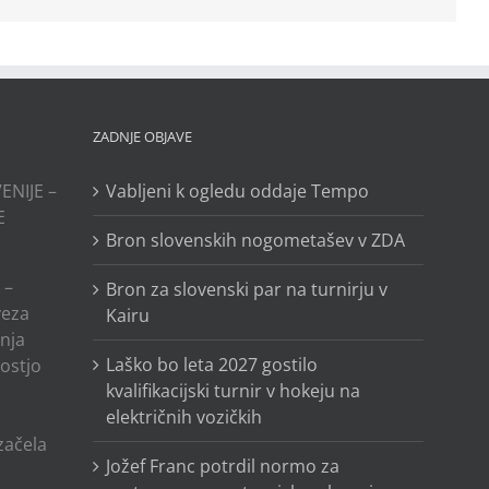
ZADNJE OBJAVE
ENIJE –
Vabljeni k ogledu oddaje Tempo
E
Bron slovenskih nogometašev v ZDA
 –
Bron za slovenski par na turnirju v
veza
Kairu
anja
Laško bo leta 2027 gostilo
ostjo
kvalifikacijski turnir v hokeju na
električnih vozičkih
o
 začela
Jožef Franc potrdil normo za