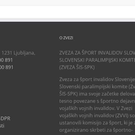
O ZVEZI
, 1231 Ljubljana,
ZVEZA ZA ŠPORT INVALIDOV SLOV
00 891
SLOVENSKI PARALIMPIJSKI KOMIT
00 891
(ZVEZA ŠIS-SPK)
Zveza za šport invalidov Slovenije
Slovenski paralimpijski komite (Z
ŠIS-SPK) ima svoje začetke delov
tesno povezane s športno dejavn
vojaških vojnih invalidov. V Zvezi
vojaških vojnih invalidov (ZVVI) s
 GDPR
ustanovili komisijo za šport, ki je
ti
organizirano skrbeti za športno-