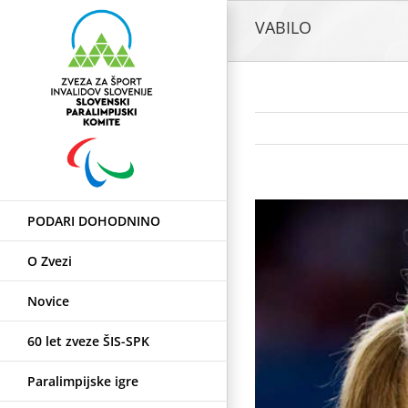
Skip
VABILO
to
content
View
PODARI DOHODNINO
Larger
Image
O Zvezi
Novice
60 let zveze ŠIS-SPK
Paralimpijske igre