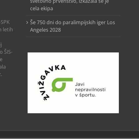
svetovno prvenstvo, izkazala se je
cela ekipa
-SPK
Še 750 dni do paralimpijskih iger Los
 letih
Angeles 2028
j
o ŠIS-
ze
ala
.