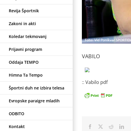
Revija Športnik
Zakoni in akti
Koledar tekmovanj
Prijavni program
VABILO
Oddaja TEMPO
Himna Ta Tempo
::
Vabilo pdf
Športni duh ne izbira telesa
Evropske paraigre mladih
ODBITO
Kontakt
Facebook
X
Reddit
Lin