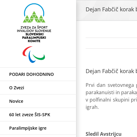
Skip
Dejan Fabčič korak b
to
content
Dejan Fabčič korak b
PODARI DOHODNINO
Prvi dan svetovnega 
O Zvezi
parakanuisti in paraka
v polfinalni skupini p
Novice
igrah.
60 let zveze ŠIS-SPK
Paralimpijske igre
Sledil Avstrijcu