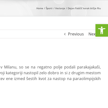
Home
Športi
Veslanje
Dejan Fabčič korak bližje Riu
Open
Previous
Next
v Milanu, so se na regatno polje podali parakajakaši,
 svoji kategoriji nastopil zelo dobro in si z drugim mestom
ojitev ene izmed šestih kvot za nastop na paraolimpijskih