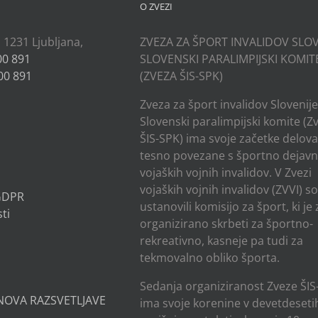
O ZVEZI
, 1231 Ljubljana,
ZVEZA ZA ŠPORT INVALIDOV SLOV
00 891
SLOVENSKI PARALIMPIJSKI KOMIT
00 891
(ZVEZA ŠIS-SPK)
Zveza za šport invalidov Slovenije
Slovenski paralimpijski komite (Z
ŠIS-SPK) ima svoje začetke delov
tesno povezane s športno dejavn
vojaških vojnih invalidov. V Zvezi
vojaških vojnih invalidov (ZVVI) s
 GDPR
ustanovili komisijo za šport, ki je
ti
organizirano skrbeti za športno-
rekreativno, kasneje pa tudi za
tekmovalno obliko športa.
Sedanja organiziranost Zveze ŠIS
NOVA RAZSVETLJAVE
ima svoje korenine v devetdesetih