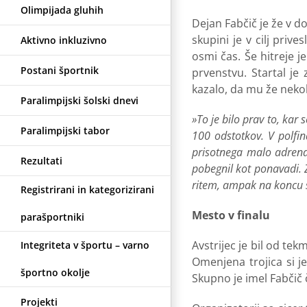
Olimpijada gluhih
Dejan Fabčič je že v do
skupini je v cilj priv
Aktivno inkluzivno
osmi čas. Še hitreje j
Postani športnik
prvenstvu. Startal je 
kazalo, da mu že nekol
Paralimpijski šolski dnevi
»To je bilo prav to, ka
Paralimpijski tabor
100 odstotkov. V polfin
prisotnega malo adrenal
Rezultati
pobegnil kot ponavadi. 
ritem, ampak na koncu s
Registrirani in kategorizirani
Mesto v finalu
parašportniki
Avstrijec je bil od tek
Integriteta v športu – varno
Omenjena trojica si je
športno okolje
Skupno je imel Fabčič č
Projekti