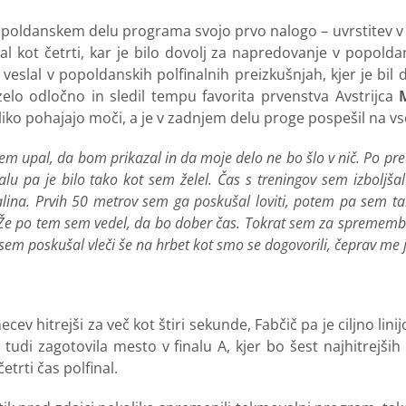
poldanskem delu programa svojo prvo nalogo – uvrstitev v polf
eslal kot četrti, kar je bilo dovolj za napredovanje v popo
e veslal v popoldanskih polfinalnih preizkušnjah, kjer je b
zelo odločno in sledil tempu favorita prvenstva Avstrijca
M
iko pohajajo moči, a je v zadnjem delu proge pospešil na vso m
r sem upal, da bom prikazal in da moje delo ne bo šlo v nič. Po 
alu pa je bilo tako kot sem želel. Čas s treningov sem izboljš
ina. Prvih 50 metrov sem ga poskušal loviti, potem pa sem tak
Že po tem sem vedel, da bo dober čas. Tokrat sem za spremembo
em poskušal vleči še na hrbet kot smo se dogovorili, čeprav me
mecev hitrejši za več kot štiri sekunde, Fabčič pa je ciljno lin
 tudi zagotovila mesto v finalu A, kjer bo šest najhitrejši
etrti čas polfinal.