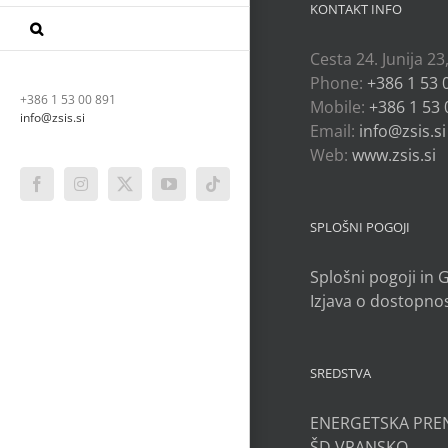
KONTAKT INFO
Cesta 24. Junija 23
Phone:
+386 1 53 
+386 1 53 00 891
Mobile:
+386 1 53 
info@zsis.si
Email:
info@zsis.si
Web:
www.zsis.si
Facebook
Instagram
X
YouTube
Tiktok
SPLOŠNI POGOJI
Splošni pogoji in
Izjava o dostopnos
SREDSTVA
ENERGETSKA PRE
ŠD VRANSKO