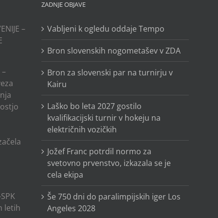
ZADNJE OBJAVE
ENIJE –
Vabljeni k ogledu oddaje Tempo
E
Bron slovenskih nogometašev v ZDA
 –
Bron za slovenski par na turnirju v
veza
Kairu
anja
Laško bo leta 2027 gostilo
ostjo
kvalifikacijski turnir v hokeju na
električnih vozičkih
o
 začela
Jožef Franc potrdil normo za
svetovno prvenstvo, izkazala se je
cela ekipa
-SPK
Še 750 dni do paralimpijskih iger Los
 letih
Angeles 2028