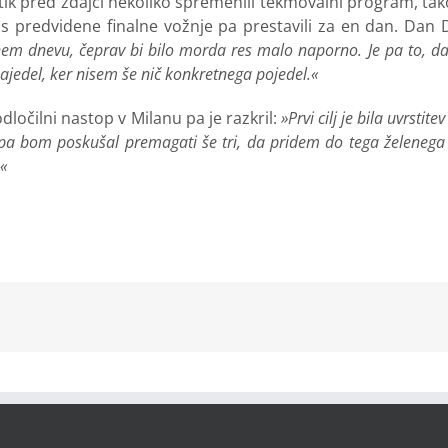
tik pred zdajci nekoliko spremenili tekmovalni program, tako d
 predvidene finalne vožnje pa prestavili za en dan. Dan D
 enem dnevu, čeprav bi bilo morda res malo naporno. Je pa to, 
ajedel, ker nisem še nič konkretnega pojedel.«
odločilni nastop v Milanu pa je razkril:
»Prvi cilj je bila uvrstit
 tu pa bom poskušal premagati še tri, da pridem do tega želenega
.«
kedIn