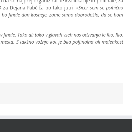
a so najprej organizirali le kvalifikacije in polfinale, za
 za Dejana Fabčiča bo tako jutri:
»Sicer sem se psihično
da bo finale dan kasneje, zame samo dobrodošlo, da se bom
ev v finale. Tako ali tako v glavah vseh nas odzvanja le Rio, Rio,
 mesta. S takšno vožnjo kot je bila polfinalna ali malenkost