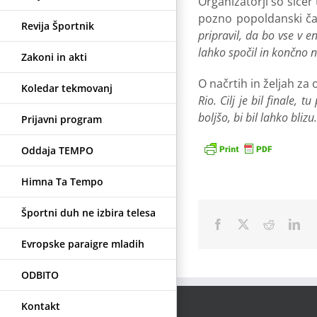
Organizatorji so sicer 
pozno popoldanski čas
Revija Športnik
pripravil, da bo vse v
lahko spočil in končno n
Zakoni in akti
O načrtih in željah za 
Koledar tekmovanj
Rio. Cilj je bil finale,
boljšo, bi bil lahko blizu
Prijavni program
Oddaja TEMPO
Himna Ta Tempo
Športni duh ne izbira telesa
Facebook
X
Reddit
Lin
Evropske paraigre mladih
ODBITO
Kontakt