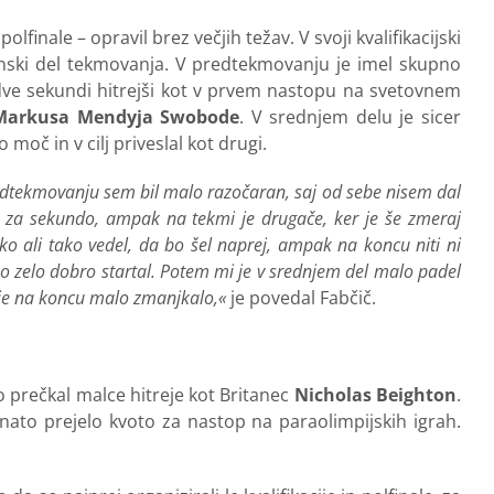
inale – opravil brez večjih težav. V svoji kvalifikacijski
ldanski del tekmovanja. V predtekmovanju je imel skupno
il dve sekundi hitrejši kot v prvem nastopu na svetovnem
arkusa Mendyja Swobode
. V srednjem delu je sicer
oč in v cilj priveslal kot drugi.
predtekmovanju sem bil malo razočaran, saj od sebe nisem dal
al za sekundo, ampak na tekmi je drugače, ker je še zmeraj
o ali tako vedel, da bo šel naprej, ampak na koncu niti ni
 zelo dobro startal. Potem mi je v srednjem del malo padel
 je na koncu malo zmanjkalo,«
je povedal Fabčič.
ijo prečkal malce hitreje kot Britanec
Nicholas Beighton
.
h nato prejelo kvoto za nastop na paraolimpijskih igrah.