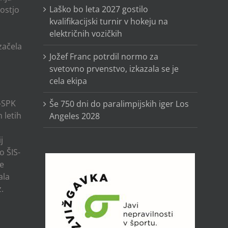
Laško bo leta 2027 gostilo
ostjo
kvalifikacijski turnir v hokeju na
električnih vozičkih
o
 začela
Jožef Franc potrdil normo za
svetovno prvenstvo, izkazala se je
cela ekipa
-SPK
Še 750 dni do paralimpijskih iger Los
 letih
Angeles 2028
j
o ŠIS-
ze
ala
.