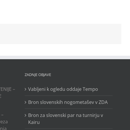
ZADNJE OBJAVE
ENIJE –
Vabljeni k ogledu oddaje Tempo
E
Bron slovenskih nogometašev v ZDA
 –
Bron za slovenski par na turnirju v
veza
Kairu
anja