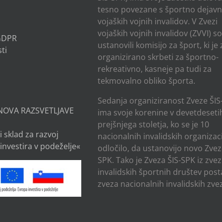
tesno povezane s športno dejavn
vojaških vojnih invalidov. V Zvezi
vojaških vojnih invalidov (ZVVI) s
 GDPR
ustanovili komisijo za šport, ki je
ti
organizirano skrbeti za športno-
rekreativno, kasneje pa tudi za
tekmovalno obliko športa.
Sedanja organiziranost Zveze ŠIS
NOVA RAZSVETLJAVE
ima svoje korenine v devetdesetih
prejšnjega stoletja, ko se je 10
i sklad za razvoj
nacionalnih invalidskih organizaci
investira v podeželje«
odločilo, da ustanovijo novo Zvez
SPK. Tako je Zveza ŠIS-SPK iz zve
invalidskih športnih društev post
zveza nacionalnih invalidskih zvez