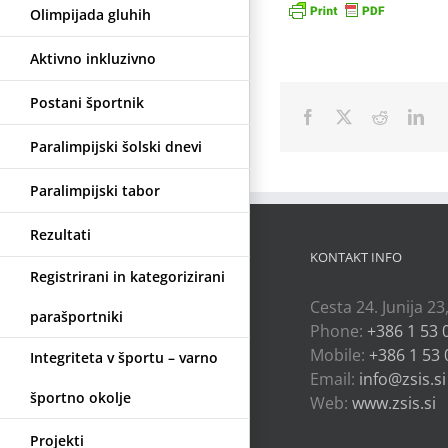
Olimpijada gluhih
Aktivno inkluzivno
Postani športnik
Facebook
X
Reddit
Lin
Paralimpijski šolski dnevi
Paralimpijski tabor
Rezultati
KONTAKT INFO
Registrirani in kategorizirani
Cesta 24. Junija 23
parašportniki
Phone:
+386 1 53 
Mobile:
+386 1 53 
Integriteta v športu – varno
Email:
info@zsis.si
športno okolje
Web:
www.zsis.si
Projekti