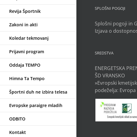
SPLOŠNI POGOJI
Revija Športnik
Splošni pogoji in
Zakoni in akti
Izjava o dostopnos
Koledar tekmovanj
Prijavni program
SREDSTVA
Oddaja TEMPO
ENERGETSKA PRE
ŠD VRANSKO
Himna Ta Tempo
»Evropski kmetijsk
podeželja: Evropa 
Športni duh ne izbira telesa
Evropske paraigre mladih
ODBITO
Kontakt