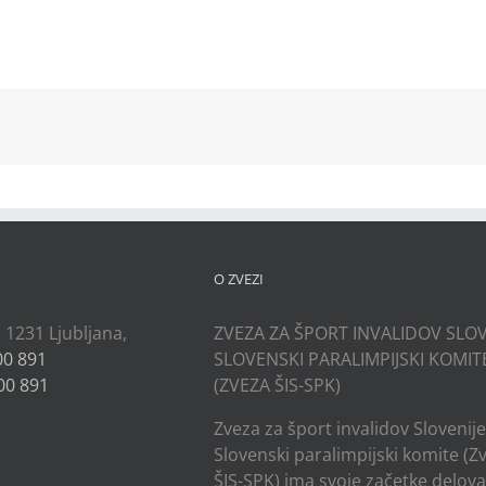
kedIn
O ZVEZI
, 1231 Ljubljana,
ZVEZA ZA ŠPORT INVALIDOV SLOV
00 891
SLOVENSKI PARALIMPIJSKI KOMIT
00 891
(ZVEZA ŠIS-SPK)
Zveza za šport invalidov Slovenije
Slovenski paralimpijski komite (Z
ŠIS-SPK) ima svoje začetke delov