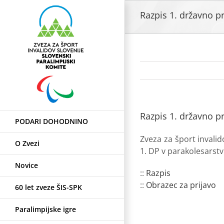
Skip
Razpis 1. državno p
to
content
Razpis 1. državno p
PODARI DOHODNINO
Zveza za šport invalid
O Zvezi
1. DP v parakolesarstv
Novice
::
Razpis
::
Obrazec za prijavo
60 let zveze ŠIS-SPK
Paralimpijske igre