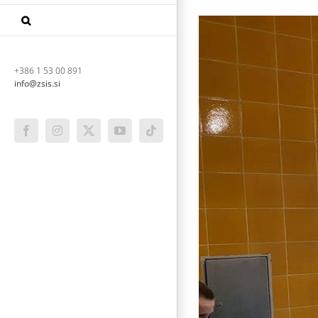
+386 1 53 00 891
info@zsis.si
Facebook
Instagram
X
YouTube
Tiktok