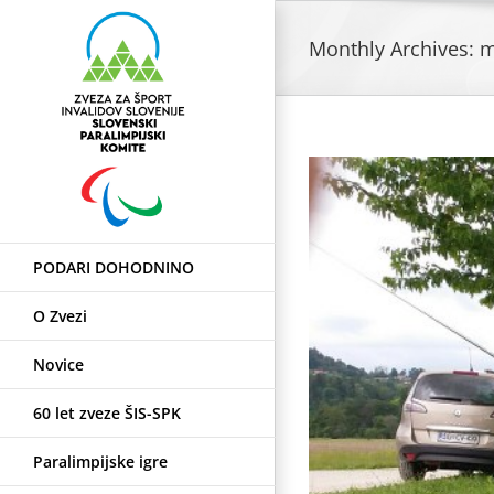
Skip
to
Monthly Archives:
m
content
PODARI DOHODNINO
O Zvezi
Novice
60 let zveze ŠIS-SPK
Paralimpijske igre