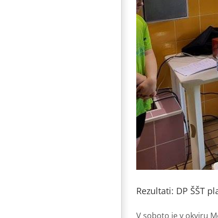
Rezultati: DP ŠŠT pl
V soboto je v okviru M