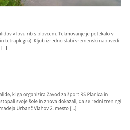
alidov v lovu rib s plovcem. Tekmovanje je potekalo v
in tetraplegiki). Kljub izredno slabi vremenski napovedi
...]
lide, ki ga organizira Zavod za šport RS Planica in
topali svoje šole in znova dokazali, da se redni treningi
Amadeja Urbanč Vlahov 2. mesto [...]