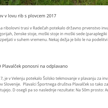
ov v lovu rib s plovcem 2017
na ribolovni trasi v Radečah potekalo državno prvenstvo inv
orijah, ženske stoje, moški stoje in moški sede (paraplegiki 
peljati v suhem vremenu. Nekaj dežja je bilo le na podelitvi [
ŠD Plavalček ponosni na odplavano
7, je v Velenju potekalo Šolsko tekmovanje v plavanju za inva
ov Slovenije. Plavalci Športnega društva Plavalček so tako zas
tujejo. D osegli pa so naslednje rezultate: Na 50m prosto: 