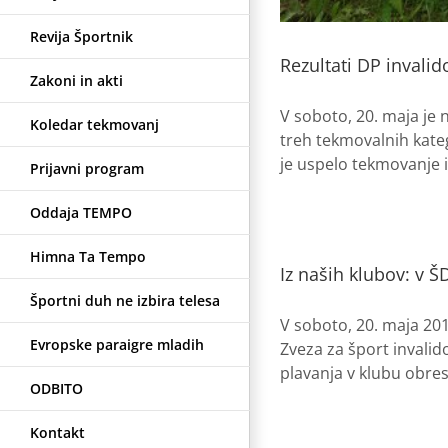
Revija Športnik
Rezultati DP invalid
Zakoni in akti
V soboto, 20. maja je 
Koledar tekmovanj
treh tekmovalnih kateg
je uspelo tekmovanje iz
Prijavni program
Oddaja TEMPO
Himna Ta Tempo
Iz naših klubov: v 
Športni duh ne izbira telesa
V soboto, 20. maja 201
Evropske paraigre mladih
Zveza za šport invalid
plavanja v klubu obres
ODBITO
Kontakt