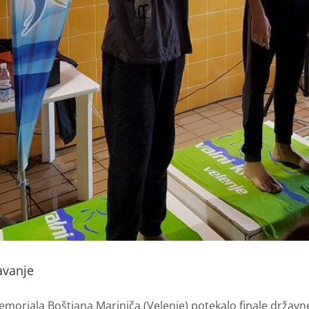
avanje
emoriala Boštjana Mariniča (Velenje) potekalo finale držav