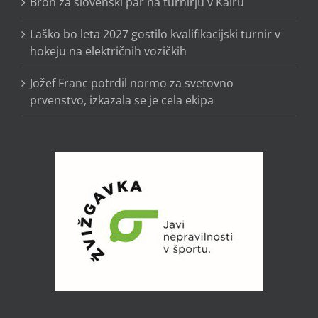
Bron za slovenski par na turnirju v Kairu
Laško bo leta 2027 gostilo kvalifikacijski turnir v
hokeju na električnih vozičkih
Jožef Franc potrdil normo za svetovno
prvenstvo, izkazala se je cela ekipa