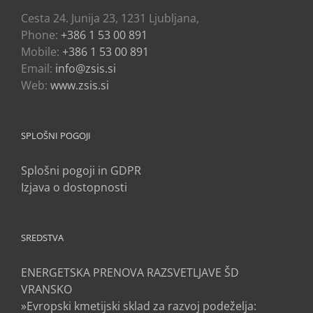
Cesta 24. Junija 23, 1231 Ljubljana,
Phone:
+386 1 53 00 891
Mobile:
+386 1 53 00 891
Email:
info@zsis.si
Web:
www.zsis.si
SPLOŠNI POGOJI
Splošni pogoji in GDPR
Izjava o dostopnosti
SREDSTVA
ENERGETSKA PRENOVA RAZSVETLJAVE ŠD
VRANSKO
»Evropski kmetijski sklad za razvoj podeželja: