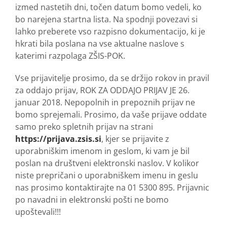
izmed nastetih dni, točen datum bomo vedeli, ko
bo narejena startna lista. Na spodnji povezavi si
lahko preberete vso razpisno dokumentacijo, ki je
hkrati bila poslana na vse aktualne naslove s
katerimi razpolaga ZŠIS-POK.
Vse prijavitelje prosimo, da se držijo rokov in pravil
za oddajo prijav, ROK ZA ODDAJO PRIJAV JE 26.
januar 2018. Nepopolnih in prepoznih prijav ne
bomo sprejemali. Prosimo, da vaše prijave oddate
samo preko spletnih prijav na strani
https://prijava.zsis.si
, kjer se prijavite z
uporabniškim imenom in geslom, ki vam je bil
poslan na društveni elektronski naslov. V kolikor
niste prepričani o uporabniškem imenu in geslu
nas prosimo kontaktirajte na 01 5300 895. Prijavnic
po navadni in elektronski pošti ne bomo
upoštevali!!!