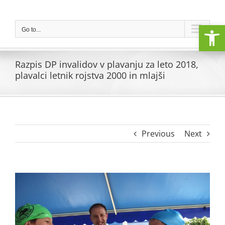
Skip
to
Open
content
Go to...
Razpis DP invalidov v plavanju za leto 2018,
plavalci letnik rojstva 2000 in mlajši
Previous
Next
View
Larger
Image