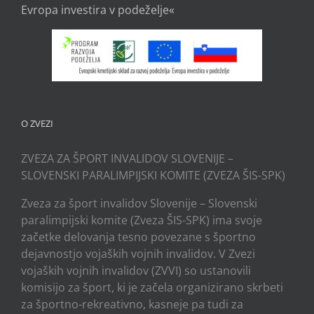
Evropa investira v podeželje«
O ZVEZI
ZVEZA ZA ŠPORT INVALIDOV SLOVENIJE –
SLOVENSKI PARALIMPIJSKI KOMITE (ZVEZA ŠIS-SPK)
Zveza za šport invalidov Slovenije – Slovenski
paralimpijski komite (Zveza ŠIS-SPK) ima svoje
začetke delovanja tesno povezane s športno
dejavnostjo vojaških vojnih invalidov. V Zvezi
vojaških vojnih invalidov (ZVVI) so ustanovili
komisijo za šport, ki je začela organizirano skrbeti
za športno-rekreativno, kasneje pa tudi za