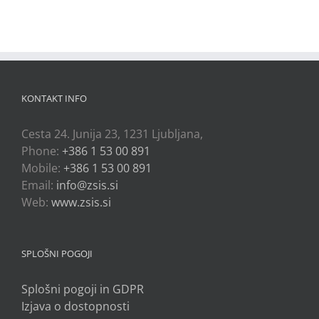
KONTAKT INFO
Cesta 24. Junija 23, 1231 Ljubljana,
Phone:
+386 1 53 00 891
Mobile:
+386 1 53 00 891
Email:
info@zsis.si
Web:
www.zsis.si
SPLOŠNI POGOJI
Splošni pogoji in GDPR
Izjava o dostopnosti