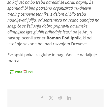
za kaj več pa bo treba narediti še korak naprej. Že
spomladi bi bilo potrebno organizirati 10-dnevni
trening osnovne tehnike, z delom bi bilo treba
nadaljevati julija, od septembra pa redno odhajati na
sneg, če se želi Anja dobro pripraviti na zimske
olimpijske igre gluhih prihodnje leto,“
pa je Anjin
nastop ocenil trener
Roman Podlipnik
, ki od
letošnje sezone bdi nad razvojem Drevove.
Evropski pokal za gluhe in naglušne se nadaljuje
marca.
Facebook
X
Reddit
LinkedIn