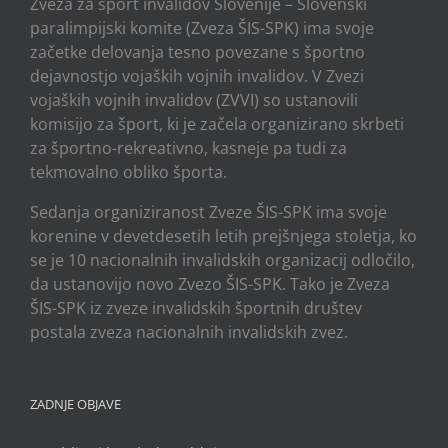
Zveza za šport invalidov Slovenije – Slovenski
paralimpijski komite (Zveza ŠIS-SPK) ima svoje
začetke delovanja tesno povezane s športno
dejavnostjo vojaških vojnih invalidov. V Zvezi
vojaških vojnih invalidov (ZVVI) so ustanovili
komisijo za šport, ki je začela organizirano skrbeti
za športno-rekreativno, kasneje pa tudi za
tekmovalno obliko športa.
Sedanja organiziranost Zveze ŠIS-SPK ima svoje
korenine v devetdesetih letih prejšnjega stoletja, ko
se je 10 nacionalnih invalidskih organizacij odločilo,
da ustanovijo novo Zvezo ŠIS-SPK. Tako je Zveza
ŠIS-SPK iz zveze invalidskih športnih društev
postala zveza nacionalnih invalidskih zvez.
ZADNJE OBJAVE