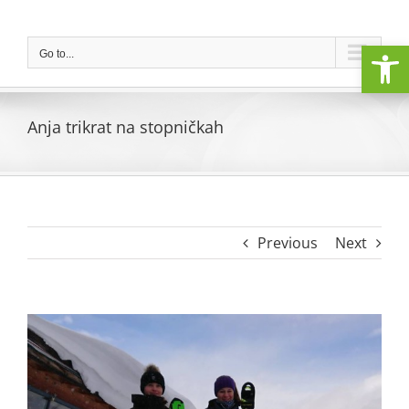
Skip
to
Open
content
Go to...
Anja trikrat na stopničkah
Previous
Next
View
Larger
Image