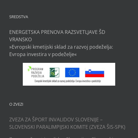
SREDSTVA
ENERGETSKA PRENOVA RAZSVETLJAVE ŠD
VRANSKO
»Evropski kmetijski sklad za razvoj podeželja:
Evropa investira v podeželje«
O ZVEZI
ZVEZA ZA ŠPORT INVALIDOV SLOVENIJE –
SLOVENSKI PARALIMPIJSKI KOMITE (ZVEZA ŠIS-SPK)