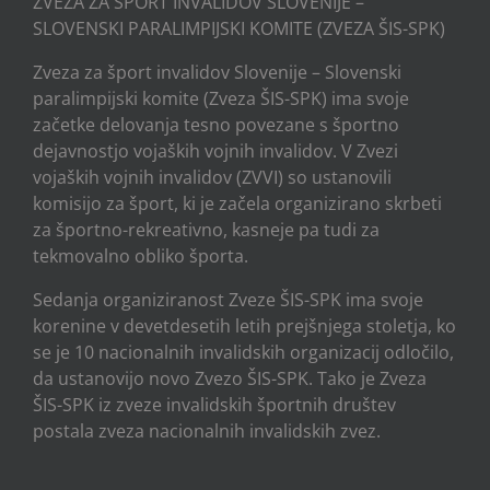
ZVEZA ZA ŠPORT INVALIDOV SLOVENIJE –
SLOVENSKI PARALIMPIJSKI KOMITE (ZVEZA ŠIS-SPK)
Zveza za šport invalidov Slovenije – Slovenski
paralimpijski komite (Zveza ŠIS-SPK) ima svoje
začetke delovanja tesno povezane s športno
dejavnostjo vojaških vojnih invalidov. V Zvezi
vojaških vojnih invalidov (ZVVI) so ustanovili
komisijo za šport, ki je začela organizirano skrbeti
za športno-rekreativno, kasneje pa tudi za
tekmovalno obliko športa.
Sedanja organiziranost Zveze ŠIS-SPK ima svoje
korenine v devetdesetih letih prejšnjega stoletja, ko
se je 10 nacionalnih invalidskih organizacij odločilo,
da ustanovijo novo Zvezo ŠIS-SPK. Tako je Zveza
ŠIS-SPK iz zveze invalidskih športnih društev
postala zveza nacionalnih invalidskih zvez.