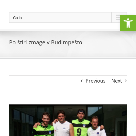
Skip
to
Open
content
Go to...
Po štiri zmage v Budimpešto
Previous
Next
View
Larger
Image