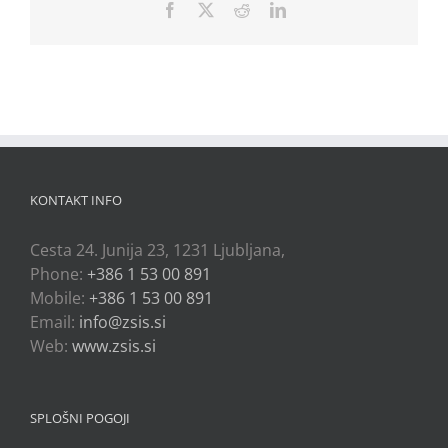
Facebook
X
Reddit
LinkedIn
KONTAKT INFO
Cesta 24. Junija 23, 1231 Ljubljana,
Phone:
+386 1 53 00 891
Mobile:
+386 1 53 00 891
Email:
info@zsis.si
Web:
www.zsis.si
SPLOŠNI POGOJI