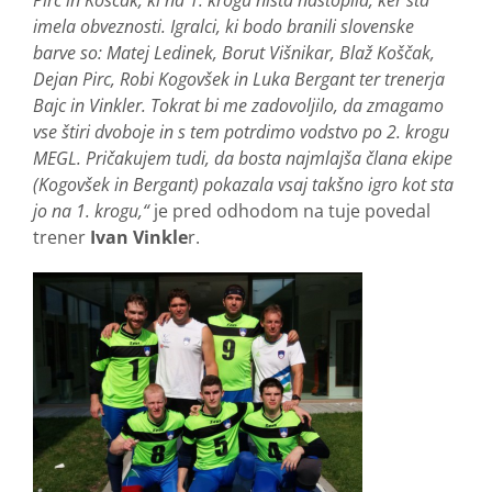
Pirc in Koščak, ki na 1. krogu nista nastopila, ker sta
imela obveznosti. Igralci, ki bodo branili slovenske
barve so: Matej Ledinek, Borut Višnikar, Blaž Koščak,
Dejan Pirc, Robi Kogovšek in Luka Bergant ter trenerja
Bajc in Vinkler. Tokrat bi me zadovoljilo, da zmagamo
vse štiri dvoboje in s tem potrdimo vodstvo po 2. krogu
MEGL. Pričakujem tudi, da bosta najmlajša člana ekipe
(Kogovšek in Bergant) pokazala vsaj takšno igro kot sta
jo na 1. krogu,“
je pred odhodom na tuje povedal
trener
Ivan Vinkle
r.