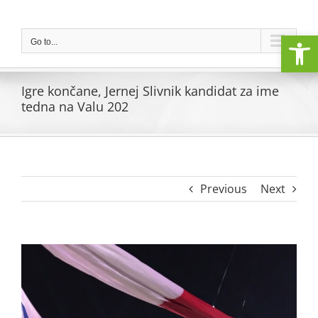
Skip
to
Open
content
Go to...
Igre končane, Jernej Slivnik kandidat za ime
tedna na Valu 202
Previous
Next
View
Larger
Image