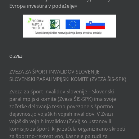
Evropa investira v podeželje«
O ZVEZI
ZVEZA ZA ŠPORT INVALIDOV SLOVENIJE –
SLOVENSKI PARALIMPIJSKI KOMITE (ZVEZA ŠIS-SPK)
Zveza za šport invalidov Slovenije – Slovenski
paralimpijski komite (Zveza ŠIS-SPK) ima svoje
začetke delovanja tesno povezane s športno
dejavnostjo vojaških vojnih invalidov. V Zvezi
vojaških vojnih invalidov (ZVVI) so ustanovili
komisijo za šport, ki je začela organizirano skrbeti
za športno-rekreativno, kasneje pa tudi za