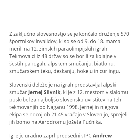
Z zaključno slovesnostjo se je končalo druženje 570
športnikov invalidov, ki so se od 9. do 18. marca
merili na 12. zimskih paraolimpijskih igrah.
Tekmovalci iz 48 držav so se borili za kolajne v
šestih panogah, alpskem smučanju, biatlonu,
smučarskem teku, deskanju, hokeju in curlingu.
Slovenski deleže je na igrah predstavljal alpski
smučar
Jernej Slivnik
, ki je z 12. mestom v slalomu
poskrbel za najboljšo slovensko uvrstitev na teh
tekmovanjih po Naganu 1998. Jernej in njegova
ekipa se nocoj ob 21.45 vračajo v Slovenijo, sprejeli
jih bomo na Aerodromu Jožeta Pučnika.
Igre je uradno zaprl predsednik IPC
Andrew