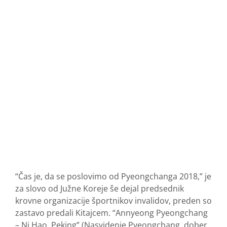
“Čas je, da se poslovimo od Pyeongchanga 2018,” je
za slovo od Južne Koreje še dejal predsednik
krovne organizacije športnikov invalidov, preden so
zastavo predali Kitajcem. “Annyeong Pyeongchang
– Ni Hao, Peking” (Nasvidenje Pyeongchang, dober