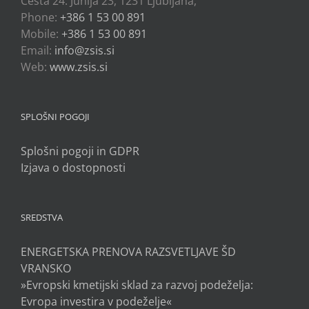
Cesta 24. Junija 23, 1231 Ljubljana,
Phone:
+386 1 53 00 891
Mobile:
+386 1 53 00 891
Email:
info@zsis.si
Web:
www.zsis.si
SPLOŠNI POGOJI
Splošni pogoji in GDPR
Izjava o dostopnosti
SREDSTVA
ENERGETSKA PRENOVA RAZSVETLJAVE ŠD
VRANSKO
»Evropski kmetijski sklad za razvoj podeželja:
Evropa investira v podeželje«