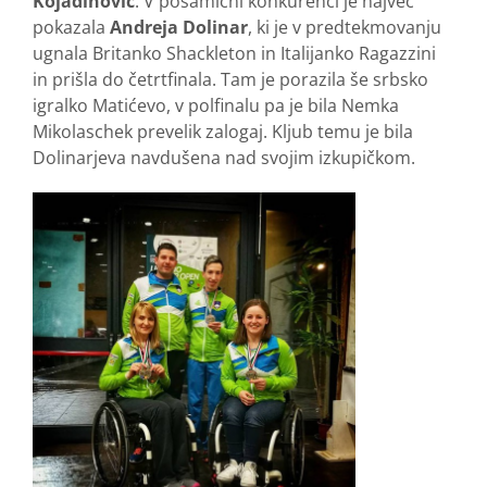
Kojadinovič
. V posamični konkurenci je največ
pokazala
Andreja Dolinar
, ki je v predtekmovanju
ugnala Britanko Shackleton in Italijanko Ragazzini
in prišla do četrtfinala. Tam je porazila še srbsko
igralko Matićevo, v polfinalu pa je bila Nemka
Mikolaschek prevelik zalogaj. Kljub temu je bila
Dolinarjeva navdušena nad svojim izkupičkom.