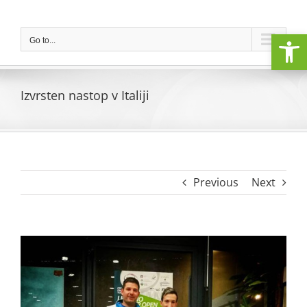
Skip
to
Open
content
Go to...
Izvrsten nastop v Italiji
Previous
Next
View
Larger
Image