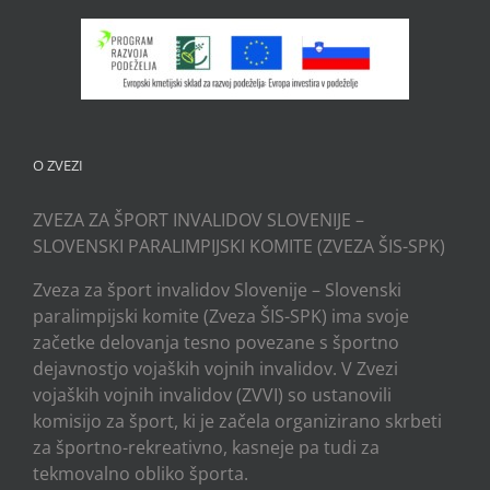
O ZVEZI
ZVEZA ZA ŠPORT INVALIDOV SLOVENIJE –
SLOVENSKI PARALIMPIJSKI KOMITE (ZVEZA ŠIS-SPK)
Zveza za šport invalidov Slovenije – Slovenski
paralimpijski komite (Zveza ŠIS-SPK) ima svoje
začetke delovanja tesno povezane s športno
dejavnostjo vojaških vojnih invalidov. V Zvezi
vojaških vojnih invalidov (ZVVI) so ustanovili
komisijo za šport, ki je začela organizirano skrbeti
za športno-rekreativno, kasneje pa tudi za
tekmovalno obliko športa.