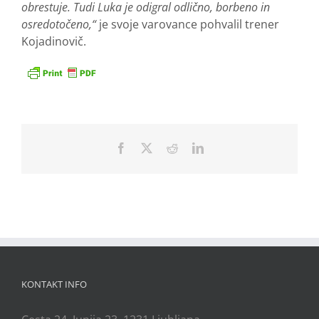
obrestuje. Tudi Luka je odigral odlično, borbeno in
osredotočeno,“
je svoje varovance pohvalil trener
Kojadinovič.
Facebook
X
Reddit
LinkedIn
KONTAKT INFO