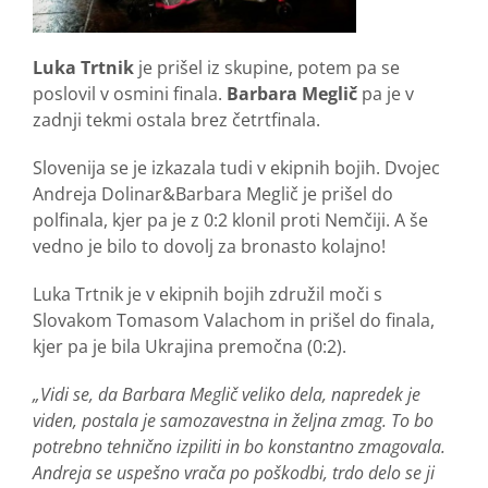
Luka Trtnik
je prišel iz skupine, potem pa se
poslovil v osmini finala.
Barbara Meglič
pa je v
zadnji tekmi ostala brez četrtfinala.
Slovenija se je izkazala tudi v ekipnih bojih. Dvojec
Andreja Dolinar&Barbara Meglič je prišel do
polfinala, kjer pa je z 0:2 klonil proti Nemčiji. A še
vedno je bilo to dovolj za bronasto kolajno!
Luka Trtnik je v ekipnih bojih združil moči s
Slovakom Tomasom Valachom in prišel do finala,
kjer pa je bila Ukrajina premočna (0:2).
„Vidi se, da Barbara Meglič veliko dela, napredek je
viden, postala je samozavestna in željna zmag. To bo
potrebno tehnično izpiliti in bo konstantno zmagovala.
Andreja se uspešno vrača po poškodbi, trdo delo se ji