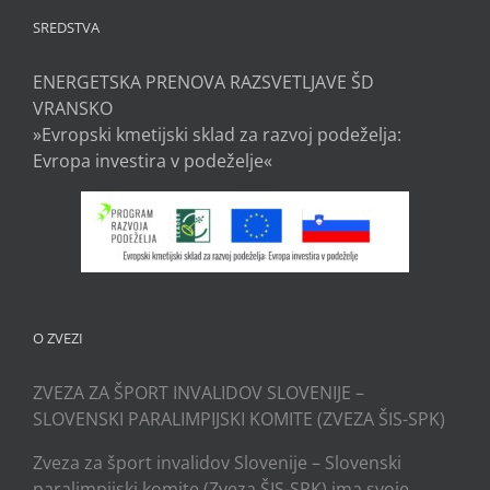
SREDSTVA
ENERGETSKA PRENOVA RAZSVETLJAVE ŠD
VRANSKO
»Evropski kmetijski sklad za razvoj podeželja:
Evropa investira v podeželje«
O ZVEZI
ZVEZA ZA ŠPORT INVALIDOV SLOVENIJE –
SLOVENSKI PARALIMPIJSKI KOMITE (ZVEZA ŠIS-SPK)
Zveza za šport invalidov Slovenije – Slovenski
paralimpijski komite (Zveza ŠIS-SPK) ima svoje