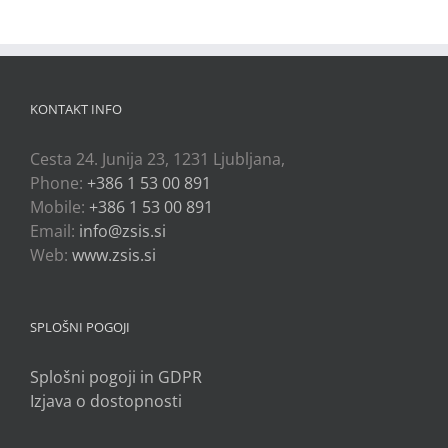
KONTAKT INFO
Cesta 24. Junija 23, 1231 Ljubljana,
Phone:
+386 1 53 00 891
Mobile:
+386 1 53 00 891
Email:
info@zsis.si
Web:
www.zsis.si
SPLOŠNI POGOJI
Splošni pogoji in GDPR
Izjava o dostopnosti