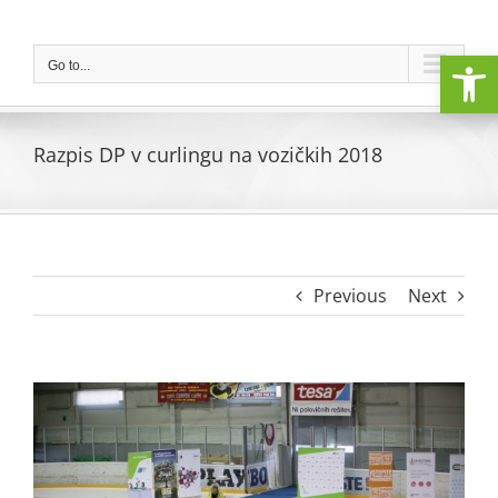
Skip
to
Open
content
Go to...
Razpis DP v curlingu na vozičkih 2018
Previous
Next
View
Larger
Image