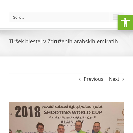
Skip
to
Open
content
Go to...
Tiršek blestel v Združenih arabskih emiratih
Previous
Next
View
Larger
Image