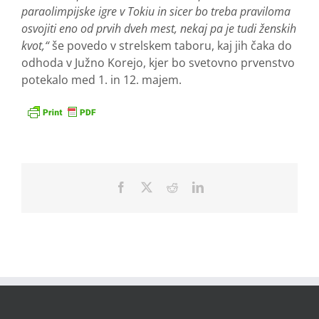
paraolimpijske igre v Tokiu in sicer bo treba praviloma
osvojiti eno od prvih dveh mest, nekaj pa je tudi ženskih
kvot,“
še povedo v strelskem taboru, kaj jih čaka do
odhoda v Južno Korejo, kjer bo svetovno prvenstvo
potekalo med 1. in 12. majem.
Facebook
X
Reddit
LinkedIn