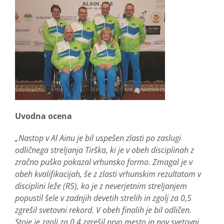
Uvodna ocena
„Nastop v Al Ainu je bil uspešen zlasti po zaslugi
odličnega streljanja Tirška, ki je v obeh disciplinah z
zračno puško pokazal vrhunsko formo. Zmagal je v
obeh kvalifikacijah, še z zlasti vrhunskim rezultatom v
disciplini leže (R5), ko je z neverjetnim streljanjem
popustil šele v zadnjih devetih strelih in zgolj za 0,5
zgrešil svetovni rekord. V obeh finalih je bil odličen.
Stoje je zgolj za 0,4 zgrešil prvo mesto in nov svetovni