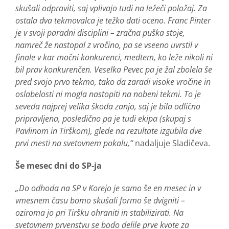
skušali odpraviti, saj vplivajo tudi na ležeči položaj. Za
ostala dva tekmovalca je težko dati oceno. Franc Pinter
je v svoji paradni disciplini – zračna puška stoje,
namreč že nastopal z vročino, pa se vseeno uvrstil v
finale v kar močni konkurenci, medtem, ko leže nikoli ni
bil prav konkurenčen. Veselka Pevec pa je žal zbolela še
pred svojo prvo tekmo, tako da zaradi visoke vročine in
oslabelosti ni mogla nastopiti na nobeni tekmi. To je
seveda najprej velika škoda zanjo, saj je bila odlično
pripravljena, posledično pa je tudi ekipa (skupaj s
Pavlinom in Tirškom), glede na rezultate izgubila dve
prvi mesti na svetovnem pokalu,“
nadaljuje Sladičeva.
Še mesec dni do SP-ja
„Do odhoda na SP v Korejo je samo še en mesec in v
vmesnem času bomo skušali formo še dvigniti –
oziroma jo pri Tiršku ohraniti in stabilizirati. Na
svetovnem prvenstvu se bodo delile prve kvote za