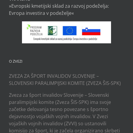
»Evropski kmetijski sklad za razvoj podeželja:
Evropa investira v podeželje«
O ZVEZI
ZVEZA ZA ŠPORT INVALIDOV SLOVENIJE –
SLOVENSKI PARALIMPIJSKI KOMITE (ZVEZA ŠIS-SPK)
Zveza za šport invalidov Slovenije – Slovenski
paralimpijski komite (Zveza ŠIS-SPK) ima svoje
začetke delovanja tesno povezane s športno
dejavnostjo vojaških vojnih invalidov. V Zvezi
vojaških vojnih invalidov (ZVVI) so ustanovili
komisijo za šport, ki je začela organizirano skrbeti