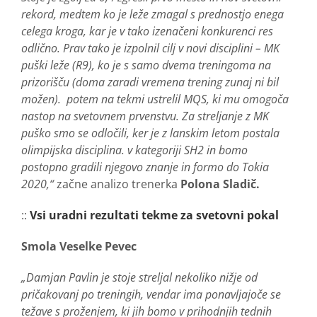
rekord, medtem ko je leže zmagal s prednostjo enega
celega kroga, kar je v tako izenačeni konkurenci res
odlično. Prav tako je izpolnil cilj v novi disciplini – MK
puški leže (R9), ko je s samo dvema treningoma na
prizorišču (doma zaradi vremena trening zunaj ni bil
možen). potem na tekmi ustrelil MQS, ki mu omogoča
nastop na svetovnem prvenstvu. Za streljanje z MK
puško smo se odločili, ker je z lanskim letom postala
olimpijska disciplina. v kategoriji SH2 in bomo
postopno gradili njegovo znanje in formo do Tokia
2020,“
začne analizo trenerka
Polona Sladič.
::
Vsi uradni rezultati tekme za svetovni pokal
Smola Veselke Pevec
„Damjan Pavlin je stoje streljal nekoliko nižje od
pričakovanj po treningih, vendar ima ponavljajoče se
težave s proženjem, ki jih bomo v prihodnjih tednih