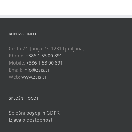
KONTAKT INFO
Cesta 24. Junija 23, 1231 Ljubljana,
Phone:
+386 1 53 00 891
Mobile:
+386 1 53 00 891
Email:
info@zsis.si
Web:
www.zsis.si
SPLOŠNI POGOJI
Splošni pogoji in GDPR
Izjava o dostopnosti