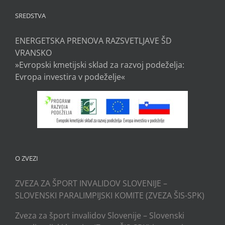
SREDSTVA
ENERGETSKA PRENOVA RAZSVETLJAVE ŠD
VRANSKO
»Evropski kmetijski sklad za razvoj podeželja:
Evropa investira v podeželje«
O ZVEZI
ZVEZA ZA ŠPORT INVALIDOV SLOVENIJE –
SLOVENSKI PARALIMPIJSKI KOMITE (ZVEZA ŠIS-SPK)
Zveza za šport invalidov Slovenije – Slovenski