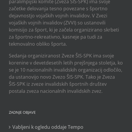
paralimpijski komite (Zveza ŠIS-SPK) ima svoje
začetke delovanja tesno povezane s športno
dejavnostjo vojaških vojnih invalidov. V Zvezi
vojaških vojnih invalidov (ZVVI) so ustanovili
komisijo za šport, ki je začela organizirano skrbeti
za športno-rekreativno, kasneje pa tudi za
tekmovalno obliko športa.
Sedanja organiziranost Zveze ŠIS-SPK ima svoje
korenine v devetdesetih letih prejšnjega stoletja, ko
se je 10 nacionalnih invalidskih organizacij odločilo,
da ustanovijo novo Zvezo ŠIS-SPK. Tako je Zveza
ŠIS-SPK iz zveze invalidskih športnih društev
postala zveza nacionalnih invalidskih zvez.
ZADNJE OBJAVE
Vabljeni k ogledu oddaje Tempo