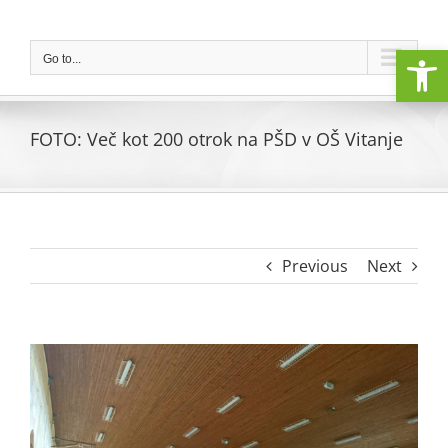
Skip
to
Open
content
Go to...
FOTO: Več kot 200 otrok na PŠD v OŠ Vitanje
Previous
Next
View
Larger
Image