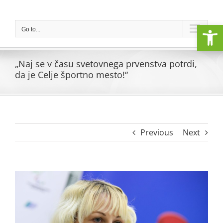
Skip
to
Open
content
Go to...
„Naj se v času svetovnega prvenstva potrdi,
da je Celje športno mesto!“
Previous
Next
View
Larger
Image