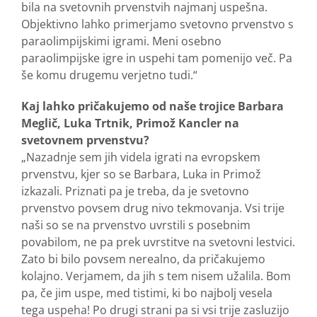
bila na svetovnih prvenstvih najmanj uspešna.
Objektivno lahko primerjamo svetovno prvenstvo s
paraolimpijskimi igrami. Meni osebno
paraolimpijske igre in uspehi tam pomenijo več. Pa
še komu drugemu verjetno tudi.“
Kaj lahko pričakujemo od naše trojice Barbara
Meglič, Luka Trtnik, Primož Kancler na
svetovnem prvenstvu?
„Nazadnje sem jih videla igrati na evropskem
prvenstvu, kjer so se Barbara, Luka in Primož
izkazali. Priznati pa je treba, da je svetovno
prvenstvo povsem drug nivo tekmovanja. Vsi trije
naši so se na prvenstvo uvrstili s posebnim
povabilom, ne pa prek uvrstitve na svetovni lestvici.
Zato bi bilo povsem nerealno, da pričakujemo
kolajno. Verjamem, da jih s tem nisem užalila. Bom
pa, če jim uspe, med tistimi, ki bo najbolj vesela
tega uspeha! Po drugi strani pa si vsi trije zasluzijo