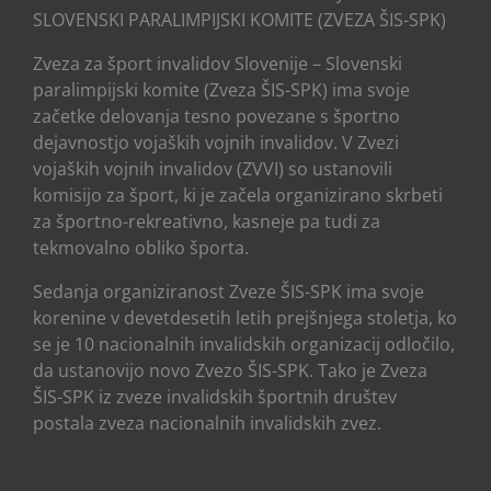
SLOVENSKI PARALIMPIJSKI KOMITE (ZVEZA ŠIS-SPK)
Zveza za šport invalidov Slovenije – Slovenski
paralimpijski komite (Zveza ŠIS-SPK) ima svoje
začetke delovanja tesno povezane s športno
dejavnostjo vojaških vojnih invalidov. V Zvezi
vojaških vojnih invalidov (ZVVI) so ustanovili
komisijo za šport, ki je začela organizirano skrbeti
za športno-rekreativno, kasneje pa tudi za
tekmovalno obliko športa.
Sedanja organiziranost Zveze ŠIS-SPK ima svoje
korenine v devetdesetih letih prejšnjega stoletja, ko
se je 10 nacionalnih invalidskih organizacij odločilo,
da ustanovijo novo Zvezo ŠIS-SPK. Tako je Zveza
ŠIS-SPK iz zveze invalidskih športnih društev
postala zveza nacionalnih invalidskih zvez.