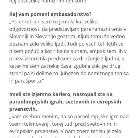
najlepši stik z namiznim tenisom!
Kaj vam pomeni ambasadorstvo?
„Po eni strani sem to jemala kot veliko
odgovornost, da predstavljam paranamizni tenis v
Sloveniji in Slovenijo gostom. Kljub temu še vedno
poznam zelo veliko ljudi. Tudi po vseh teh letih se
nisem počutila kot riba na suhem, ampak sem jih v
praksi izkoristila predvsem za druženje z ljudmi, s
katerimi sem za nekaj časa izgubila stik, po drugi
strani pa si delimo to ljubezen do namiznega tenisa
in parašporta.“
Imeli ste izjemno kariero, nastopali ste na
paraolimpijskih igrah, svetovnih in evropskih
prvenstvih.
„Sam osebno menim, da so paraolimpijske igre nad
vsemi tekmovanji, torej tudi pred svetovnim in
evropskim prvenstvo. V namiznem tenisu je zelo