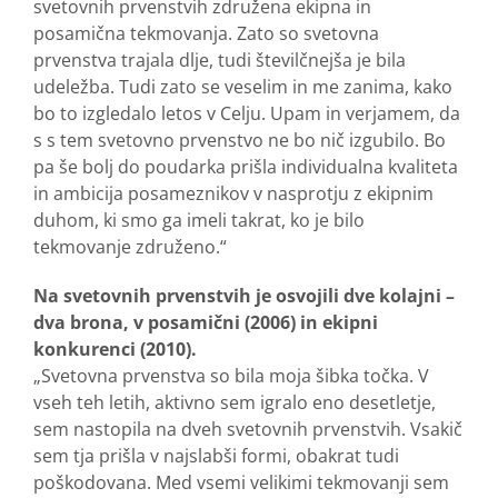
svetovnih prvenstvih združena ekipna in
posamična tekmovanja. Zato so svetovna
prvenstva trajala dlje, tudi številčnejša je bila
udeležba. Tudi zato se veselim in me zanima, kako
bo to izgledalo letos v Celju. Upam in verjamem, da
s s tem svetovno prvenstvo ne bo nič izgubilo. Bo
pa še bolj do poudarka prišla individualna kvaliteta
in ambicija posameznikov v nasprotju z ekipnim
duhom, ki smo ga imeli takrat, ko je bilo
tekmovanje združeno.“
Na svetovnih prvenstvih je osvojili dve kolajni –
dva brona, v posamični (2006) in ekipni
konkurenci (2010).
„Svetovna prvenstva so bila moja šibka točka. V
vseh teh letih, aktivno sem igralo eno desetletje,
sem nastopila na dveh svetovnih prvenstvih. Vsakič
sem tja prišla v najslabši formi, obakrat tudi
poškodovana. Med vsemi velikimi tekmovanji sem