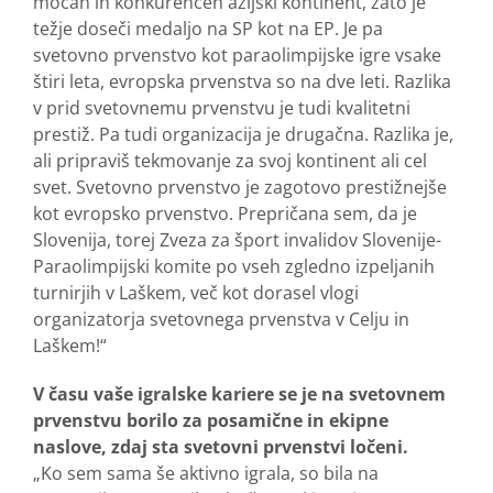
močan in konkurenčen azijski kontinent, zato je
težje doseči medaljo na SP kot na EP. Je pa
svetovno prvenstvo kot paraolimpijske igre vsake
štiri leta, evropska prvenstva so na dve leti. Razlika
v prid svetovnemu prvenstvu je tudi kvalitetni
prestiž. Pa tudi organizacija je drugačna. Razlika je,
ali pripraviš tekmovanje za svoj kontinent ali cel
svet. Svetovno prvenstvo je zagotovo prestižnejše
kot evropsko prvenstvo. Prepričana sem, da je
Slovenija, torej Zveza za šport invalidov Slovenije-
Paraolimpijski komite po vseh zgledno izpeljanih
turnirjih v Laškem, več kot dorasel vlogi
organizatorja svetovnega prvenstva v Celju in
Laškem!“
V času vaše igralske kariere se je na svetovnem
prvenstvu borilo za posamične in ekipne
naslove, zdaj sta svetovni prvenstvi ločeni.
„Ko sem sama še aktivno igrala, so bila na