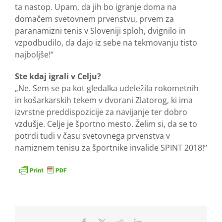
ta nastop. Upam, da jih bo igranje doma na
domačem svetovnem prvenstvu, prvem za
paranamizni tenis v Sloveniji sploh, dvignilo in
vzpodbudilo, da dajo iz sebe na tekmovanju tisto
najboljše!“
Ste kdaj igrali v Celju?
„Ne. Sem se pa kot gledalka udeležila rokometnih
in košarkarskih tekem v dvorani Zlatorog, ki ima
izvrstne preddispozicije za navijanje ter dobro
vzdušje. Celje je športno mesto. Želim si, da se to
potrdi tudi v času svetovnega prvenstva v
namiznem tenisu za športnike invalide SPINT 2018!“
Facebook
X
Reddit
LinkedIn