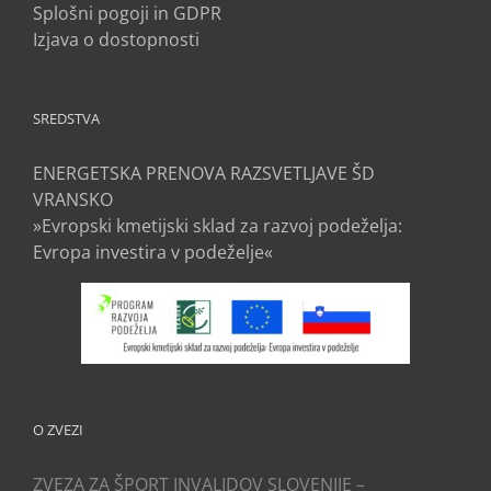
Splošni pogoji in GDPR
Izjava o dostopnosti
SREDSTVA
ENERGETSKA PRENOVA RAZSVETLJAVE ŠD
VRANSKO
»Evropski kmetijski sklad za razvoj podeželja:
Evropa investira v podeželje«
O ZVEZI
ZVEZA ZA ŠPORT INVALIDOV SLOVENIJE –