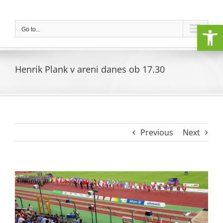
Skip
to
Open
content
Go to...
Henrik Plank v areni danes ob 17.30
Previous
Next
View
Larger
Image