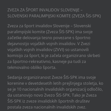
ZVEZA ZA ŠPORT INVALIDOV SLOVENIJE –
SLOVENSKI PARALIMPIJSKI KOMITE (ZVEZA ŠIS-SPK)
Zveza za šport invalidov Slovenije – Slovenski
paralimpijski komite (Zveza ŠIS-SPK) ima svoje
začetke delovanja tesno povezane s športno
dejavnostjo vojaških vojnih invalidov. V Zvezi
vojaških vojnih invalidov (ZVVI) so ustanovili
komisijo za šport, ki je začela organizirano skrbeti
za športno-rekreativno, kasneje pa tudi za
tekmovalno obliko športa.
Sedanja organiziranost Zveze ŠIS-SPK ima svoje
korenine v devetdesetih letih prejšnjega stoletja, ko
se je 10 nacionalnih invalidskih organizacij odločilo,
da ustanovijo novo Zvezo ŠIS-SPK. Tako je Zveza
ŠIS-SPK iz zveze invalidskih športnih društev
postala zveza nacionalnih invalidskih zvez.