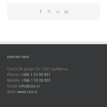
Facebook
X
Reddit
LinkedIn
KONTAKT INFO
Cesta 24. Junija 23, 1231 Ljubljana,
Phone:
+386 1 53 00 891
Mobile:
+386 1 53 00 891
Email:
info@zsis.si
Web:
www.zsis.si