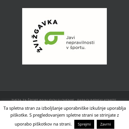
ZVEZA ZA ŠPORT INVALIDOV SLOVENIJE - PARAOLIMPIJSKI KOMITE ,
CESTA 24. JUNIJA 23, 1231 LJUBLJANA, SLOVENIJA | Powered by
Ta spletna stran za izboljšanje uporabniške izkušnje uporablja
WordPress
piškotke. S pregledovanjem spletne strani se strinjate z
Facebook
Instagram
X
YouTube
Tiktok
uporabo piškotkov na strani.
Sprejmi
Zavrni