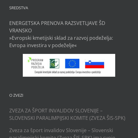
SREDSTVA
ENERGETSKA PRENOVA RAZSVETLJAVE ŠD
VRANSKO
»Evropski kmetijski sklad za razvoj podeželja:
Evropa investira v podeželje«
O ZVEZI
ZVEZA ZA ŠPORT INVALIDOV SLOVENIJE –
SLOVENSKI PARALIMPIJSKI KOMITE (ZVEZA ŠIS-SPK)
Zveza za šport invalidov Slovenije – Slovenski
paralimpijski komite (Zveza ŠIS-SPK) ima svoje