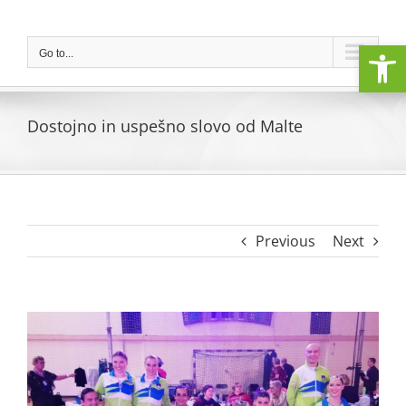
Skip
to
Open
content
Go to...
Dostojno in uspešno slovo od Malte
Previous
Next
View
Larger
Image