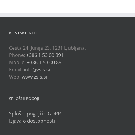
KONTAKT INFO
Cesta 24. Junija 23, 1231 Ljubljana,
Phone:
+386 1 53 00 891
Mobile:
+386 1 53 00 891
Email:
info@zsis.si
Web:
www.zsis.si
SPLOŠNI POGOJI
Splošni pogoji in GDPR
Izjava o dostopnosti