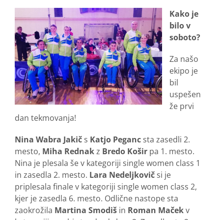
Kako je
bilo v
soboto?
Za našo
ekipo je
bil
uspešen
že prvi
dan tekmovanja!
Nina Wabra Jakič
s
Katjo Peganc
sta zasedli 2.
mesto,
Miha Rednak
z
Bredo Košir
pa 1. mesto.
Nina je plesala še v kategoriji single women class 1
in zasedla 2. mesto.
Lara Nedeljkovič
si je
priplesala finale v kategoriji single women class 2,
kjer je zasedla 6. mesto. Odlične nastope sta
zaokrožila
Martina Smodiš
in
Roman Maček
v