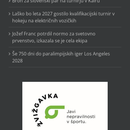
Bron za slovenski par na turnirju v Kairu
Laško bo leta 2027 gostilo kvalifikacijski turnir v
hokeju na električnih vozičkih
Jožef Franc potrdil normo za svetovno
prvenstvo, izkazala se je cela ekipa
Še 750 dni do paralimpijskih iger Los Angeles
2028