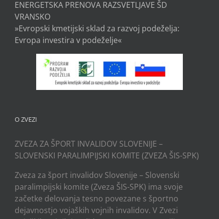
ENERGETSKA PRENOVA RAZSVETLJAVE ŠD
VRANSKO
»Evropski kmetijski sklad za razvoj podeželja:
Evropa investira v podeželje«
O ZVEZI
ZVEZA ZA ŠPORT INVALIDOV SLOVENIJE –
SLOVENSKI PARALIMPIJSKI KOMITE (ZVEZA ŠIS-SPK)
Zveza za šport invalidov Slovenije – Slovenski
paralimpijski komite (Zveza ŠIS-SPK) ima svoje
začetke delovanja tesno povezane s športno
dejavnostjo vojaških vojnih invalidov. V Zvezi