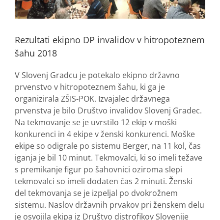
Rezultati ekipno DP invalidov v hitropoteznem
šahu 2018
V Slovenj Gradcu je potekalo ekipno državno
prvenstvo v hitropoteznem šahu, ki ga je
organizirala ZŠIS-POK. Izvajalec državnega
prvenstva je bilo Društvo invalidov Slovenj Gradec.
Na tekmovanje se je uvrstilo 12 ekip v moški
konkurenci in 4 ekipe v ženski konkurenci. Moške
ekipe so odigrale po sistemu Berger, na 11 kol, čas
iganja je bil 10 minut. Tekmovalci, ki so imeli težave
s premikanje figur po šahovnici oziroma slepi
tekmovalci so imeli dodaten čas 2 minuti. Ženski
del tekmovanja se je izpeljal po dvokrožnem
sistemu. Naslov državnih prvakov pri ženskem delu
je osvojila ekipa iz Društvo distrofikov Slovenije