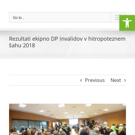
Skip
to
Open
content
Go to...
Rezultati ekipno DP invalidov v hitropoteznem
šahu 2018
Previous
Next
View
Larger
Image