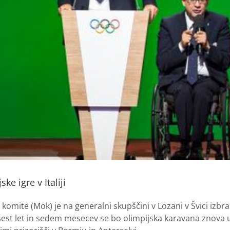
ke igre v Italiji
omite (Mok) je na generalni skupščini v Lozani v Švici izbral 
šest let in sedem mesecev se bo olimpijska karavana znova us