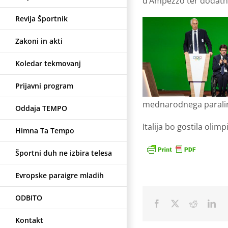
d’Ampezzo ter dodatnim
Revija Športnik
Zakoni in akti
Koledar tekmovanj
Prijavni program
mednarodnega paralim
Oddaja TEMPO
Italija bo gostila oli
Himna Ta Tempo
Športni duh ne izbira telesa
Evropske paraigre mladih
ODBITO
Facebook
X
Reddit
Lin
Kontakt