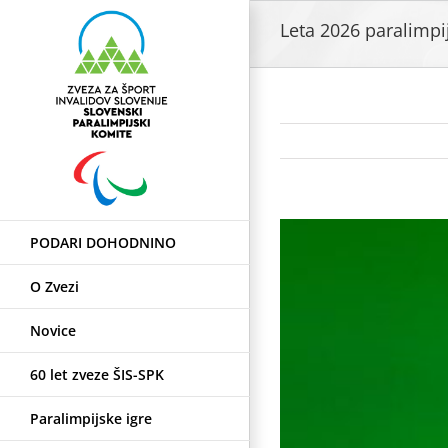
Skip
Leta 2026 paralimpijs
to
content
View
PODARI DOHODNINO
Larger
Image
O Zvezi
Novice
60 let zveze ŠIS-SPK
Paralimpijske igre