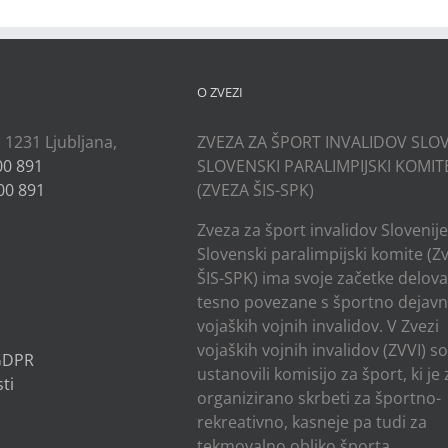
O ZVEZI
, 1231 Ljubljana,
ZVEZA ZA ŠPORT INVALIDOV SLOV
00 891
SLOVENSKI PARALIMPIJSKI KOMIT
00 891
(ZVEZA ŠIS-SPK)
Zveza za šport invalidov Slovenije
Slovenski paralimpijski komite (Z
ŠIS-SPK) ima svoje začetke delov
tesno povezane s športno dejavn
vojaških vojnih invalidov. V Zvezi
vojaških vojnih invalidov (ZVVI) s
 GDPR
ustanovili komisijo za šport, ki je
ti
organizirano skrbeti za športno-
rekreativno, kasneje pa tudi za
tekmovalno obliko športa.