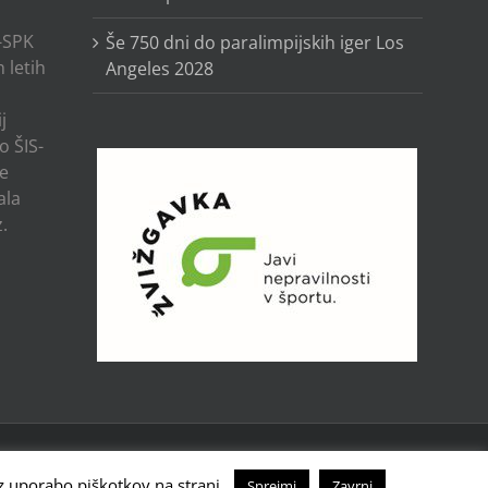
-SPK
Še 750 dni do paralimpijskih iger Los
 letih
Angeles 2028
j
o ŠIS-
ze
ala
.
Facebook
Instagram
X
YouTube
Tiktok
 z uporabo piškotkov na strani.
Sprejmi
Zavrni