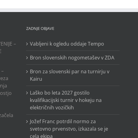
ZADNJE OBJAVE
ENIJE –
Vabljeni k ogledu oddaje Tempo
E
Bron slovenskih nogometašev v ZDA
 –
Bron za slovenski par na turnirju v
veza
Kairu
anja
Laško bo leta 2027 gostilo
ostjo
kvalifikacijski turnir v hokeju na
električnih vozičkih
o
 začela
Jožef Franc potrdil normo za
svetovno prvenstvo, izkazala se je
cela ekipa