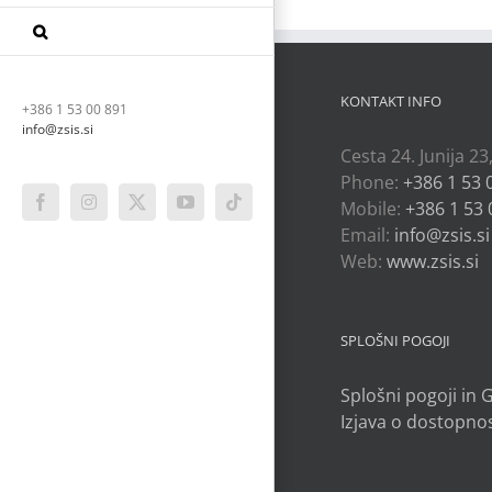
KONTAKT INFO
+386 1 53 00 891
info@zsis.si
Cesta 24. Junija 23
Phone:
+386 1 53 
Mobile:
+386 1 53 
Facebook
Instagram
X
YouTube
Tiktok
Email:
info@zsis.si
Web:
www.zsis.si
SPLOŠNI POGOJI
Splošni pogoji in
Izjava o dostopnos