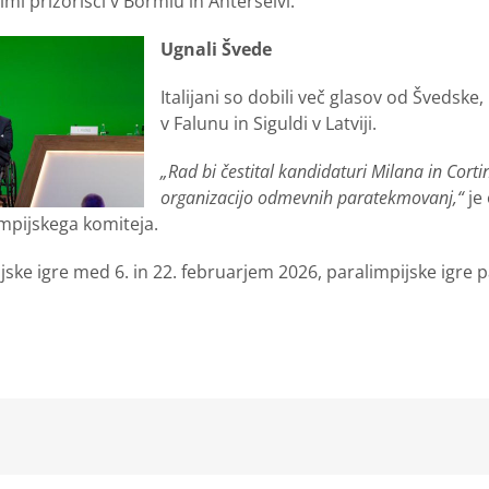
i prizorišči v Bormiu in Anterselvi.
Ugnali Švede
Italijani so dobili več glasov od Švedske
v Falunu in Siguldi v Latviji.
„Rad bi čestital kandidaturi Milana in Cort
organizacijo odmevnih paratekmovanj,“
je 
pijskega komiteja.
mpijske igre med 6. in 22. februarjem 2026, paralimpijske igr
kedIn