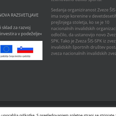
Sedanja organiziranost Zveze ŠIS
NOVA RAZSVETLJAVE
ima svoje korenine v devetdesetih
prejšnjega stoletja, ko se je 10
i sklad za razvoj
nacionalnih invalidskih organizaci
investira v podeželje«
odločilo, da ustanovijo novo Zvez
SPK. Tako je Zveza ŠIS-SPK iz zve
invalidskih športnih društev post
zveza nacionalnih invalidskih zvez
OV SLOVENIJE - PARAOLIMPIJSKI KOMITE , CESTA 24. JUNIJA 23, 1231
 Powered by
WordPress
e uporablja piškotke. S pregledovanjem spletne strani se strinjate