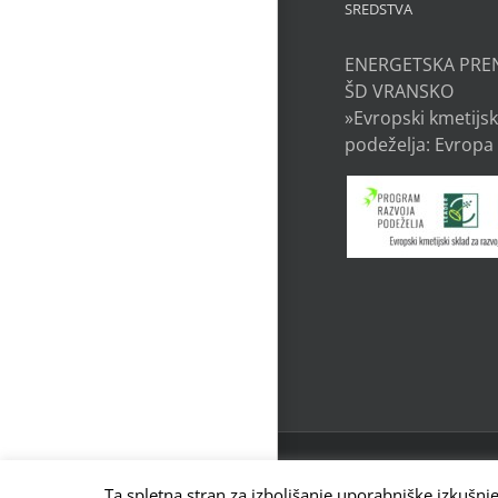
SREDSTVA
ENERGETSKA PRE
ŠD VRANSKO
»Evropski kmetijsk
podeželja: Evropa 
ZVEZA ZA ŠPORT INVALID
LJUBLJANA, SLOVENIJA |
Ta spletna stran za izboljšanje uporabniške izkušnj