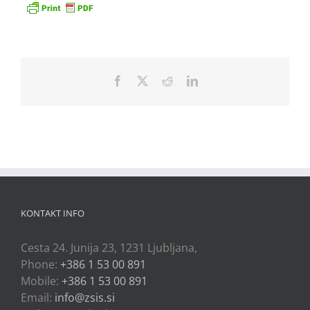
Facebook
X
Reddit
LinkedIn
KONTAKT INFO
Cesta 24. Junija 23, 1231 Ljubljana,
Phone:
+386 1 53 00 891
Mobile:
+386 1 53 00 891
Email:
info@zsis.si