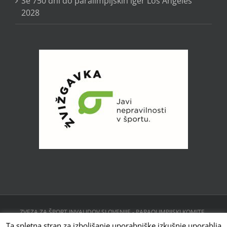
Še 750 dni do paralimpijskih iger Los Angeles
2028
ZVEZA ZA ŠPORT INVALIDOV SLOVENIJE - PARAOLIMPIJSKI KOMITE ,
CESTA 24. JUNIJA 23, 1231 LJUBLJANA, SLOVENIJA | Powered by
Ta spletna stran za izboljšanje uporabniške izkušnje uporablja