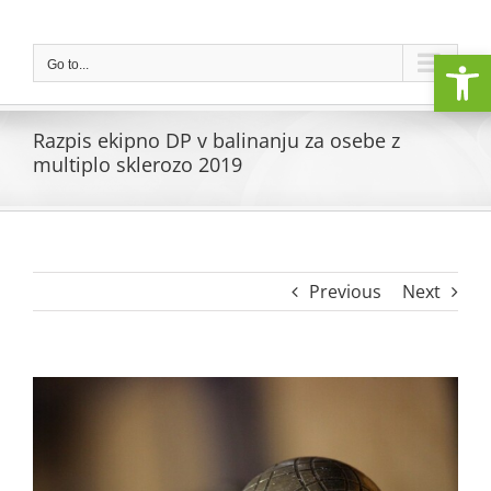
Skip
to
Open
content
Go to...
Razpis ekipno DP v balinanju za osebe z
multiplo sklerozo 2019
Previous
Next
View
Larger
Image