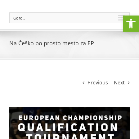
Skip
to
Open
content
Go to...
Na Češko po prosto mesto za EP
Previous
Next
View
Larger
Image