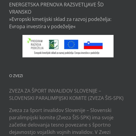
ENERGETSKA PRENOVA RAZSVETLJAVE ŠD
VRANSKO
»Evropski kmetijski sklad za razvoj podeželja:
Evropa investira v podeželje«
O ZVEZI
ZVEZA ZA ŠPORT INVALIDOV SLOVENIJE –
SLOVENSKI PARALIMPIJSKI KOMITE (ZVEZA ŠIS-SPK)
Zveza za šport invalidov Slovenije – Slovenski
paralimpijski komite (Zveza ŠIS-SPK) ima svoje
začetke delovanja tesno povezane s športno
dejavnostjo vojaških vojnih invalidov. V Zvezi