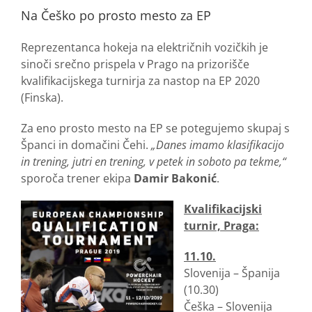
Na Češko po prosto mesto za EP
Reprezentanca hokeja na električnih vozičkih je
sinoči srečno prispela v Prago na prizorišče
kvalifikacijskega turnirja za nastop na EP 2020
(Finska).
Za eno prosto mesto na EP se potegujemo skupaj s
Španci in domačini Čehi.
„Danes imamo klasifikacijo
in trening, jutri en trening, v petek in soboto pa tekme,“
sporoča trener ekipa
Damir Bakonić
.
Kvalifikacijski
turnir, Praga:
11.10.
Slovenija – Španija
(10.30)
Češka – Slovenija