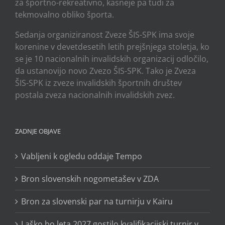
za športno-rekreativno, kasneje pa tudi za
tekmovalno obliko športa.
Sedanja organiziranost Zveze ŠIS-SPK ima svoje
korenine v devetdesetih letih prejšnjega stoletja, ko
se je 10 nacionalnih invalidskih organizacij odločilo,
da ustanovijo novo Zvezo ŠIS-SPK. Tako je Zveza
ŠIS-SPK iz zveze invalidskih športnih društev
postala zveza nacionalnih invalidskih zvez.
ZADNJE OBJAVE
Vabljeni k ogledu oddaje Tempo
Bron slovenskih nogometašev v ZDA
Bron za slovenski par na turnirju v Kairu
Laško bo leta 2027 gostilo kvalifikacijski turnir v