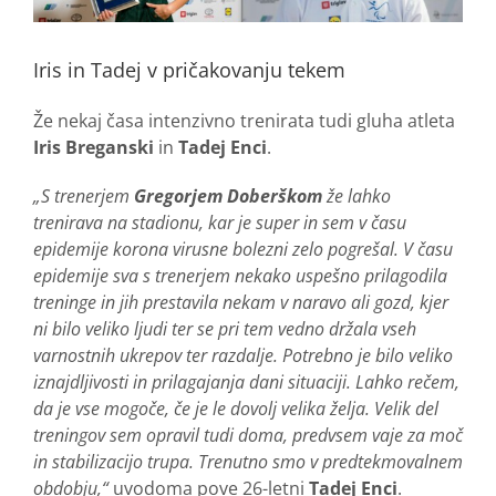
Iris in Tadej v pričakovanju tekem
Že nekaj časa intenzivno trenirata tudi gluha atleta
Iris Breganski
in
Tadej Enci
.
„S trenerjem
Gregorjem Doberškom
že lahko
trenirava na stadionu, kar je super in sem v času
epidemije korona virusne bolezni zelo pogrešal. V času
epidemije sva s trenerjem nekako uspešno prilagodila
treninge in jih prestavila nekam v naravo ali gozd, kjer
ni bilo veliko ljudi ter se pri tem vedno držala vseh
varnostnih ukrepov ter razdalje. Potrebno je bilo veliko
iznajdljivosti in prilagajanja dani situaciji. Lahko rečem,
da je vse mogoče, če je le dovolj velika želja. Velik del
treningov sem opravil tudi doma, predvsem vaje za moč
in stabilizacijo trupa. Trenutno smo v predtekmovalnem
obdobju,“
uvodoma pove 26-letni
Tadej Enci
.