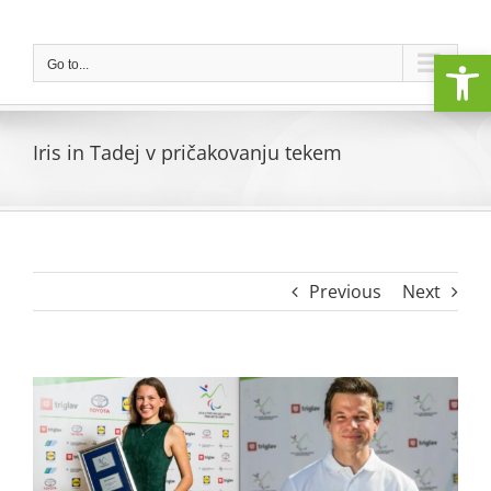
Skip
to
Open
content
Go to...
Iris in Tadej v pričakovanju tekem
Previous
Next
View
Larger
Image