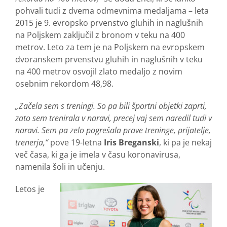
pohvali tudi z dvema odmevnima medaljama – leta
2015 je 9. evropsko prvenstvo gluhih in naglušnih
na Poljskem zaključil z bronom v teku na 400
metrov. Leto za tem je na Poljskem na evropskem
dvoranskem prvenstvu gluhih in naglušnih v teku
na 400 metrov osvojil zlato medaljo z novim
osebnim rekordom 48,98.
„Začela sem s treningi. So pa bili športni objetki zaprti,
zato sem trenirala v naravi, precej vaj sem naredil tudi v
naravi. Sem pa zelo pogrešala prave treninge, prijatelje,
trenerja,“
pove 19-letna
Iris Breganski
, ki pa je nekaj
več časa, ki ga je imela v času koronavirusa,
namenila šoli in učenju.
Letos je