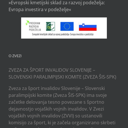
»Evropski kmetijski sklad za razvoj podeželja:
Evropa investira v podeželje«
O ZVEZI
ZVEZA ZA ŠPORT INVALIDOV SLOVENIJE –
SLOVENSKI PARALIMPIJSKI KOMITE (ZVEZA ŠIS-SPK)
Zveza za šport invalidov Slovenije – Slovenski
paralimpijski komite (Zveza ŠIS-SPK) ima svoje
začetke delovanja tesno povezane s športno
dejavnostjo vojaških vojnih invalidov. V Zvezi
vojaških vojnih invalidov (ZVVI) so ustanovili
komisijo za šport, ki je začela organizirano skrbeti