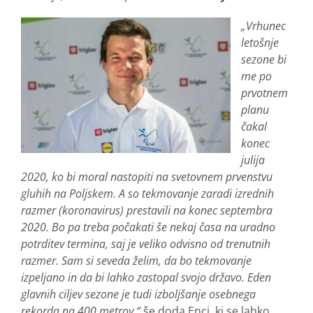
„Vrhunec
letošnje
sezone bi
me po
prvotnem
planu
čakal
konec
julija
2020, ko bi moral nastopiti na svetovnem prvenstvu
gluhih na Poljskem. A so tekmovanje zaradi izrednih
razmer (koronavirus) prestavili na konec septembra
2020. Bo pa treba počakati še nekaj časa na uradno
potrditev termina, saj je veliko odvisno od trenutnih
razmer. Sam si seveda želim, da bo tekmovanje
izpeljano in da bi lahko zastopal svojo državo. Eden
glavnih ciljev sezone je tudi izboljšanje osebnega
rekorda na 400 metrov,“
še doda Enci, ki se lahko