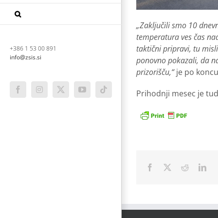
„Zaključili smo 10 dnevn
temperatura ves čas nad 
taktični pripravi, tu mi
+386 1 53 00 891
info@zsis.si
ponovno pokazali, da na
prizorišču,“
je po koncu
Prihodnji mesec je tu
Facebook
Instagram
X
YouTube
Tiktok
Facebook
X
Reddit
Lin