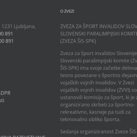
O ZVEZI
, 1231 Ljubljana,
ZVEZA ZA ŠPORT INVALIDOV SLOV
00 891
SLOVENSKI PARALIMPIJSKI KOMIT
00 891
(ZVEZA ŠIS-SPK)
Zveza za šport invalidov Slovenije
Slovenski paralimpijski komite (Z
ŠIS-SPK) ima svoje začetke delov
tesno povezane s športno dejavn
vojaških vojnih invalidov. V Zvezi
vojaških vojnih invalidov (ZVVI) s
 GDPR
ustanovili komisijo za šport, ki je
ti
organizirano skrbeti za športno-
rekreativno, kasneje pa tudi za
tekmovalno obliko športa.
Sedanja organiziranost Zveze ŠIS