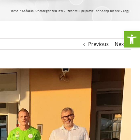
Home
Košarka
Uncategorized @sl
Izkoristili priprave, prihodnji mesec v regiji
Open
Previous
Next