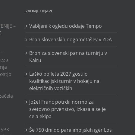
ZADNJE OBJAVE
ENIJE –
Vabljeni k ogledu oddaje Tempo
E
Bron slovenskih nogometašev v ZDA
 –
Bron za slovenski par na turnirju v
veza
Kairu
anja
Laško bo leta 2027 gostilo
ostjo
kvalifikacijski turnir v hokeju na
električnih vozičkih
o
 začela
Jožef Franc potrdil normo za
svetovno prvenstvo, izkazala se je
cela ekipa
-SPK
Še 750 dni do paralimpijskih iger Los