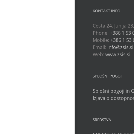
KONTAKT INFO
Cesta 24. Junija 23
Phone:
+386 1 53 
Mobile:
+386 1 53 
Email:
info@zsis.si
Web:
www.zsis.si
SPLOŠNI POGOJI
Splošni pogoji in
Izjava o dostopnos
SREDSTVA