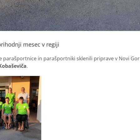
 prihodnji mesec v regiji
parašportnice in parašportniki sklenili priprave v Novi Gorici
 Kobaševiča
.