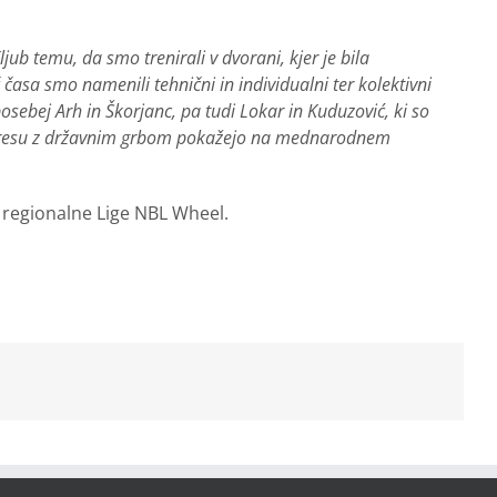
jub temu, da smo trenirali v dvorani, kjer je bila
 časa smo namenili tehnični in individualni ter kolektivni
sebej Arh in Škorjanc, pa tudi Lokar in Kuduzović, ki so
 v dresu z državnim grbom pokažejo na mednarodnem
 regionalne Lige NBL Wheel.