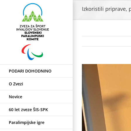
Skip
Izkoristili priprave,
to
content
View
PODARI DOHODNINO
Larger
Image
O Zvezi
Novice
60 let zveze ŠIS-SPK
Paralimpijske igre