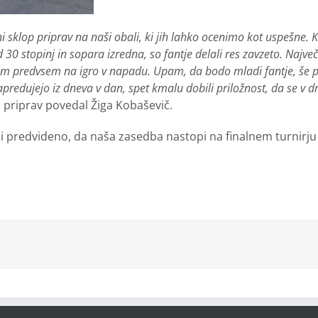
i sklop priprav na naši obali, ki jih lahko ocenimo kot uspešne. Kl
30 stopinj in sopara izredna, so fantje delali res zavzeto. Največ
slim predvsem na igro v napadu. Upam, da bodo mladi fantje, še po
predujejo iz dneva v dan, spet kmalu dobili priložnost, da se
 priprav povedal Žiga Kobaševič.
di predvideno, da naša zasedba nastopi na finalnem turnirju
kedIn