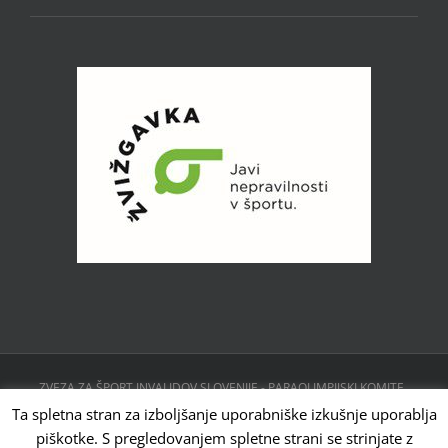
ZVEZA ZA ŠPORT INVALIDOV SLOVENIJE - PARAOLIMPIJSKI KOMITE ,
CESTA 24. JUNIJA 23, 1231 LJUBLJANA, SLOVENIJA | Powered by
Ta spletna stran za izboljšanje uporabniške izkušnje uporablja
WordPress
piškotke. S pregledovanjem spletne strani se strinjate z