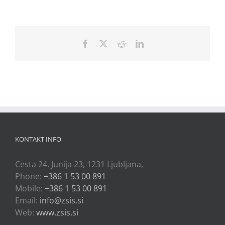
Facebook
X
Reddit
LinkedIn
KONTAKT INFO
Cesta 24. Junija 23, 1231 Ljubljana,
Phone:
+386 1 53 00 891
Mobile:
+386 1 53 00 891
Email:
info@zsis.si
Web:
www.zsis.si