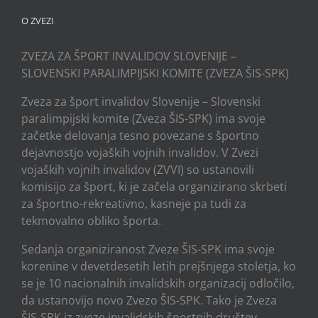
O ZVEZI
ZVEZA ZA ŠPORT INVALIDOV SLOVENIJE –
SLOVENSKI PARALIMPIJSKI KOMITE (ZVEZA ŠIS-SPK)
Zveza za šport invalidov Slovenije – Slovenski
paralimpijski komite (Zveza ŠIS-SPK) ima svoje
začetke delovanja tesno povezane s športno
dejavnostjo vojaških vojnih invalidov. V Zvezi
vojaških vojnih invalidov (ZVVI) so ustanovili
komisijo za šport, ki je začela organizirano skrbeti
za športno-rekreativno, kasneje pa tudi za
tekmovalno obliko športa.
Sedanja organiziranost Zveze ŠIS-SPK ima svoje
korenine v devetdesetih letih prejšnjega stoletja, ko
se je 10 nacionalnih invalidskih organizacij odločilo,
da ustanovijo novo Zvezo ŠIS-SPK. Tako je Zveza
ŠIS-SPK iz zveze invalidskih športnih društev