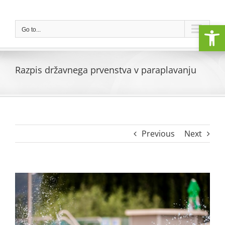
Skip
to
Open
content
Go to...
Razpis državnega prvenstva v paraplavanju
Previous
Next
View
Larger
Image