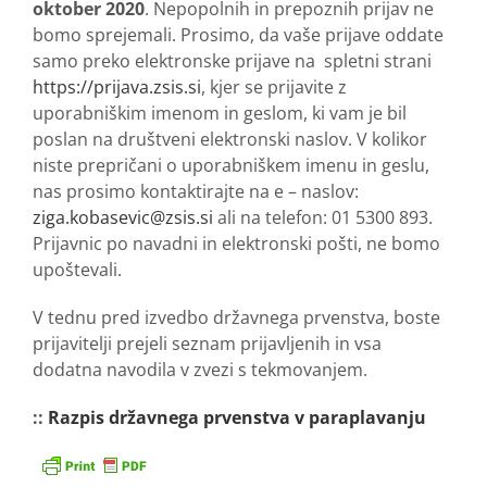
oktober 2020
. Nepopolnih in prepoznih prijav ne
bomo sprejemali. Prosimo, da vaše prijave oddate
samo preko elektronske prijave na spletni strani
https://prijava.zsis.si
, kjer se prijavite z
uporabniškim imenom in geslom, ki vam je bil
poslan na društveni elektronski naslov. V kolikor
niste prepričani o uporabniškem imenu in geslu,
nas prosimo kontaktirajte na e – naslov:
ziga.kobasevic@zsis.si
ali na telefon: 01 5300 893.
Prijavnic po navadni in elektronski pošti, ne bomo
upoštevali.
V tednu pred izvedbo državnega prvenstva, boste
prijavitelji prejeli seznam prijavljenih in vsa
dodatna navodila v zvezi s tekmovanjem.
::
Razpis državnega prvenstva v paraplavanju