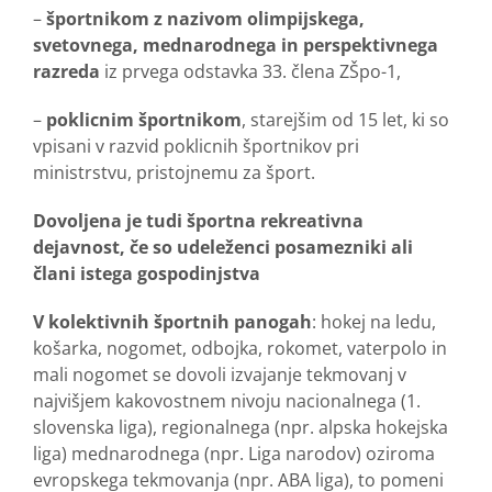
–
športnikom z nazivom olimpijskega,
svetovnega, mednarodnega in perspektivnega
razreda
iz prvega odstavka 33. člena ZŠpo-1,
–
poklicnim športnikom
, starejšim od 15 let, ki so
vpisani v razvid poklicnih športnikov pri
ministrstvu, pristojnemu za šport.
Dovoljena je tudi športna rekreativna
dejavnost, če so udeleženci posamezniki ali
člani istega gospodinjstva
V kolektivnih športnih panogah
: hokej na ledu,
košarka, nogomet, odbojka, rokomet, vaterpolo in
mali nogomet se dovoli izvajanje tekmovanj v
najvišjem kakovostnem nivoju nacionalnega (1.
slovenska liga), regionalnega (npr. alpska hokejska
liga) mednarodnega (npr. Liga narodov) oziroma
evropskega tekmovanja (npr. ABA liga), to pomeni