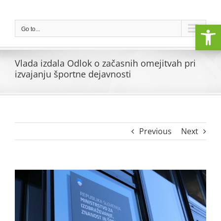
Skip
to
Open
content
Go to...
Vlada izdala Odlok o začasnih omejitvah pri
izvajanju športne dejavnosti
Previous
Next
View
Larger
Image