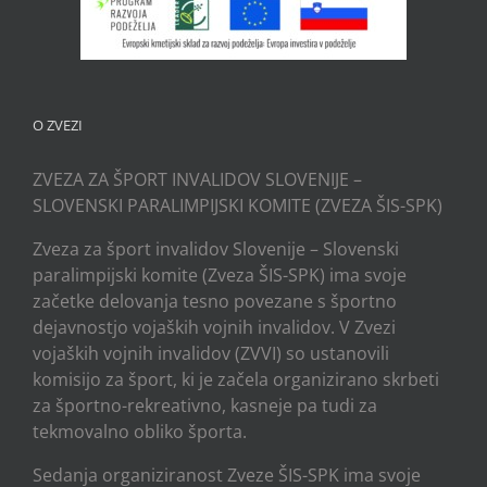
O ZVEZI
ZVEZA ZA ŠPORT INVALIDOV SLOVENIJE –
SLOVENSKI PARALIMPIJSKI KOMITE (ZVEZA ŠIS-SPK)
Zveza za šport invalidov Slovenije – Slovenski
paralimpijski komite (Zveza ŠIS-SPK) ima svoje
začetke delovanja tesno povezane s športno
dejavnostjo vojaških vojnih invalidov. V Zvezi
vojaških vojnih invalidov (ZVVI) so ustanovili
komisijo za šport, ki je začela organizirano skrbeti
za športno-rekreativno, kasneje pa tudi za
tekmovalno obliko športa.
Sedanja organiziranost Zveze ŠIS-SPK ima svoje