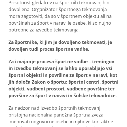
Prisotnost gledalcev na športnih tekmovanjih ni
dovoljena. Organizator športnega tekmovanja
mora zagotoviti, da so v športnem objektu ali na
površinah za šport v naravi le osebe, ki so nujno
potrebne za izvedbo tekmovanja.
Za športnike, ki jim je dovoljeno tekmovati, je
dovoljen tudi proces športne vadbe.
Za izvajanje procesa športne vadbe – treningov
in izvedbo tekmovanj se lahko uporabljajo vsi
športni objekti in površine za šport v naravi, kot
jih določa Zakon o športu: športni centri, športni
objekti, vadbeni prostori, vadbene površine ter
površine za šport v naravi in šolske telovadnice.
Za nadzor nad izvedbo športnih tekmovanj
pristojna nacionalna panožna športna zveza
imenovati odgovorne osebe in njihove kontaktne