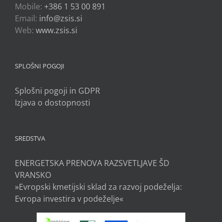
Mobile:
+386 1 53 00 891
Email:
info@zsis.si
Web:
www.zsis.si
SPLOŠNI POGOJI
Splošni pogoji in GDPR
Izjava o dostopnosti
SREDSTVA
ENERGETSKA PRENOVA RAZSVETLJAVE ŠD
VRANSKO
»Evropski kmetijski sklad za razvoj podeželja:
Evropa investira v podeželje«