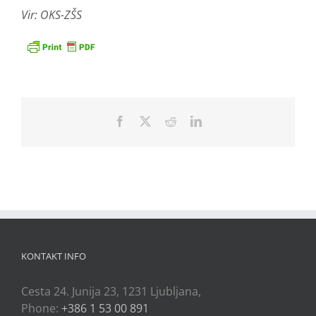
Vir: OKS-ZŠS
Facebook
X
Reddit
LinkedIn
KONTAKT INFO
Cesta 24. Junija 23, 1231 Ljubljana,
Phone:
+386 1 53 00 891