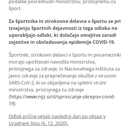
podatke posredovati ministrstvu, pristojnemu za
šport.
Za športnike in strokovne delavce v športu se pri
izvajanju športnih dejavnosti iz tega odloka ne
uporabljajo odloki, ki določajo omejitve zaradi
zajezitve in obvladovanja epidemije COVID-19.
Športniki, strokovni delavci v športu in posamezniki
morajo upoštevati navodila ministrstva,
pristojnega za zdravje, in Nacionalnega inštituta za
javno zdravje za preprečevanje okužbe z virusom
SARS-CoV-2, ki so objavljena na spletni strani
ministrstva, pristojnega za zdravje
(
https://www.nijz.si/sl/sproscanje-ukrepov-covid-
19
).
Odlok prične veljati naslednji dan po objavi v
Uradnem listu (6. 12. 2020).