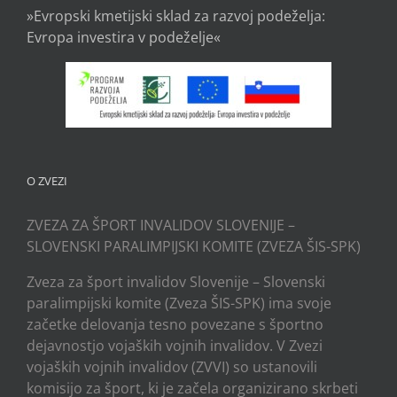
»Evropski kmetijski sklad za razvoj podeželja:
Evropa investira v podeželje«
O ZVEZI
ZVEZA ZA ŠPORT INVALIDOV SLOVENIJE –
SLOVENSKI PARALIMPIJSKI KOMITE (ZVEZA ŠIS-SPK)
Zveza za šport invalidov Slovenije – Slovenski
paralimpijski komite (Zveza ŠIS-SPK) ima svoje
začetke delovanja tesno povezane s športno
dejavnostjo vojaških vojnih invalidov. V Zvezi
vojaških vojnih invalidov (ZVVI) so ustanovili
komisijo za šport, ki je začela organizirano skrbeti