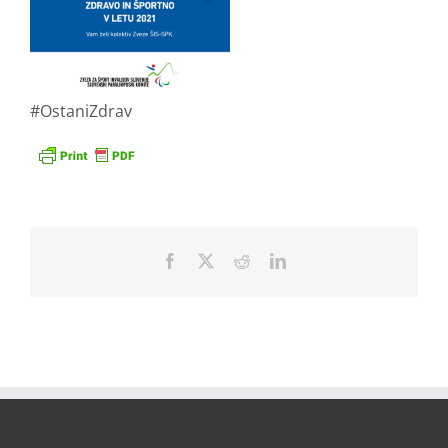
#OstaniZdrav
Facebook
X
Reddit
LinkedIn