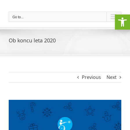
Skip
to
Open
content
Go to...
Ob koncu leta 2020
Previous
Next
View
Larger
Image