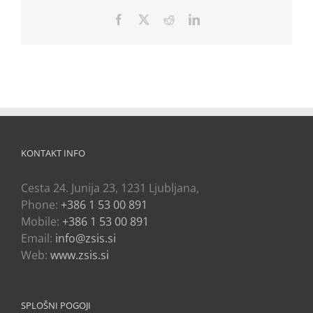
Facebook
X
Reddit
LinkedIn
KONTAKT INFO
Cesta 24. Junija 23, 1231 Ljubljana,
Phone:
+386 1 53 00 891
Mobile:
+386 1 53 00 891
Email:
info@zsis.si
Web:
www.zsis.si
SPLOŠNI POGOJI