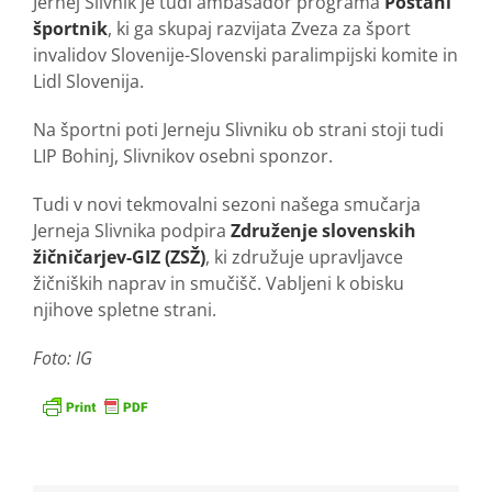
Jernej Slivnik je tudi ambasador programa
Postani
športnik
, ki ga skupaj razvijata Zveza za šport
invalidov Slovenije-Slovenski paralimpijski komite in
Lidl Slovenija.
Na športni poti Jerneju Slivniku ob strani stoji tudi
LIP Bohinj, Slivnikov osebni sponzor.
Tudi v novi tekmovalni sezoni našega smučarja
Jerneja Slivnika podpira
Združenje slovenskih
žičničarjev-GIZ (ZSŽ)
, ki združuje upravljavce
žičniških naprav in smučišč. Vabljeni k obisku
njihove spletne strani.
Foto: IG