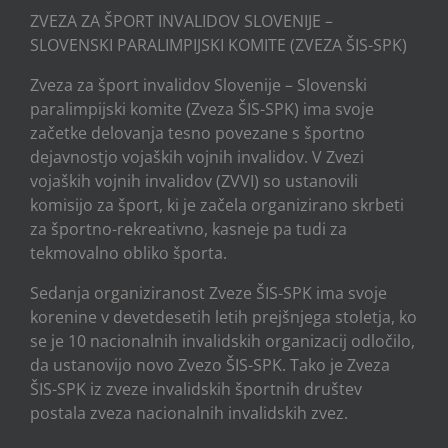
ZVEZA ZA ŠPORT INVALIDOV SLOVENIJE –
SLOVENSKI PARALIMPIJSKI KOMITE (ZVEZA ŠIS-SPK)
Zveza za šport invalidov Slovenije – Slovenski
paralimpijski komite (Zveza ŠIS-SPK) ima svoje
začetke delovanja tesno povezane s športno
dejavnostjo vojaških vojnih invalidov. V Zvezi
vojaških vojnih invalidov (ZVVI) so ustanovili
komisijo za šport, ki je začela organizirano skrbeti
za športno-rekreativno, kasneje pa tudi za
tekmovalno obliko športa.
Sedanja organiziranost Zveze ŠIS-SPK ima svoje
korenine v devetdesetih letih prejšnjega stoletja, ko
se je 10 nacionalnih invalidskih organizacij odločilo,
da ustanovijo novo Zvezo ŠIS-SPK. Tako je Zveza
ŠIS-SPK iz zveze invalidskih športnih društev
postala zveza nacionalnih invalidskih zvez.