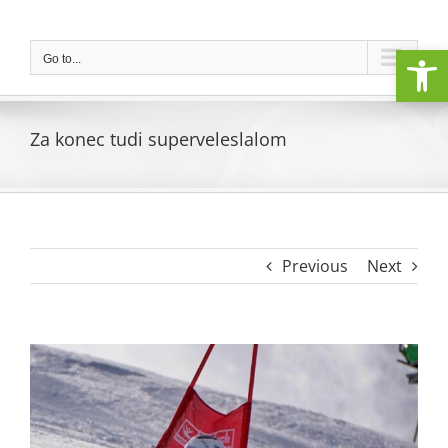
Skip
to
Open
content
Go to...
Za konec tudi superveleslalom
Previous
Next
View
Larger
Image