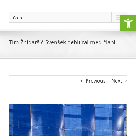
Skip
to
Open
content
Go to...
Tim Žnidaršič Svenšek debitiral med člani
Previous
Next
View
Larger
Image