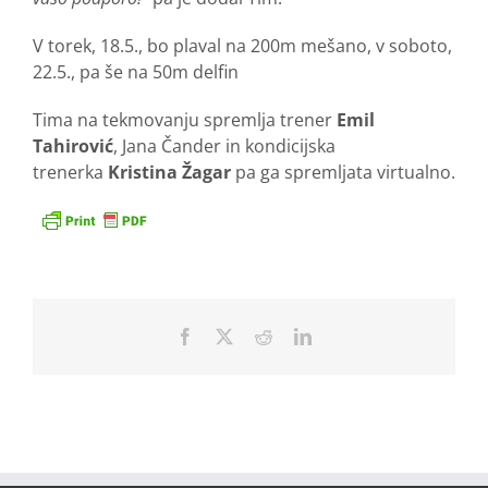
V torek, 18.5., bo plaval na 200m mešano, v soboto,
22.5., pa še na 50m delfin
Tima na tekmovanju spremlja trener
Emil
Tahirović
, Jana Čander in kondicijska
trenerka
Kristina Žagar
pa ga spremljata virtualno.
Facebook
X
Reddit
LinkedIn