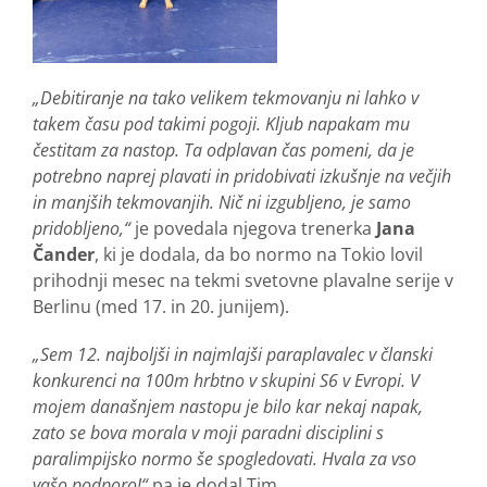
„Debitiranje na tako velikem tekmovanju ni lahko v
takem času pod takimi pogoji. Kljub napakam mu
čestitam za nastop. Ta odplavan čas pomeni, da je
potrebno naprej plavati in pridobivati izkušnje na večjih
in manjših tekmovanjih. Nič ni izgubljeno, je samo
pridobljeno,“
je povedala njegova trenerka
Jana
Čander
, ki je dodala, da bo normo na Tokio lovil
prihodnji mesec na tekmi svetovne plavalne serije v
Berlinu (med 17. in 20. junijem).
„Sem 12. najboljši in najmlajši paraplavalec v članski
konkurenci na 100m hrbtno v skupini S6 v Evropi. V
mojem današnjem nastopu je bilo kar nekaj napak,
zato se bova morala v moji paradni disciplini s
paralimpijsko normo še spogledovati. Hvala za vso
vašo podporo!“
pa je dodal Tim.