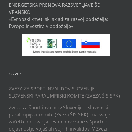
ENERGETSKA PRENOVA RAZSVETLJAVE ŠD
VRANSKO
»Evropski kmetijski sklad za razvoj podeželja:
Evropa investira v podeželje«
O ZVEZI
ZVEZA ZA ŠPORT INVALIDOV SLOVENIJE –
SLOVENSKI PARALIMPIJSKI KOMITE (ZVEZA ŠIS-SPK)
Zveza za šport invalidov Slovenije – Slovenski
paralimpijski komite (Zveza ŠIS-SPK) ima svoje
začetke delovanja tesno povezane s športno
dejavnostjo vojaških vojnih invalidov. V Zvezi