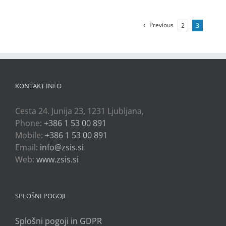
Previous
2
3
KONTAKT INFO
Cesta 24. Junija 23, 1231 Ljubljana,
Phone:
+386 1 53 00 891
Mobile:
+386 1 53 00 891
Email:
info@zsis.si
Web:
www.zsis.si
SPLOŠNI POGOJI
Splošni pogoji in GDPR