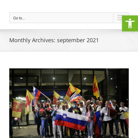
Skip
to
Open
content
Go to...
Monthly Archives:
september 2021