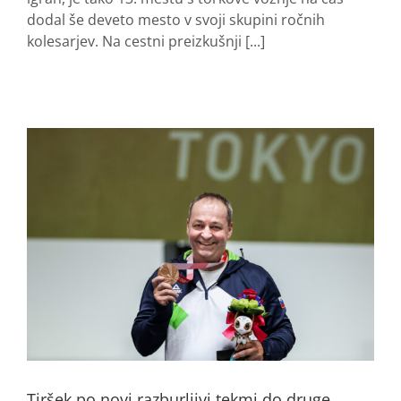
dodal še deveto mesto v svoji skupini ročnih
kolesarjev. Na cestni preizkušnji [...]
Tiršek po novi razburljivi tekmi do druge