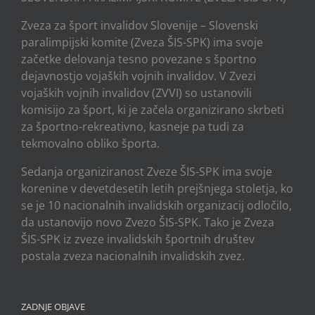
Zveza za šport invalidov Slovenije – Slovenski
paralimpijski komite (Zveza ŠIS-SPK) ima svoje
začetke delovanja tesno povezane s športno
dejavnostjo vojaških vojnih invalidov. V Zvezi
vojaških vojnih invalidov (ZVVI) so ustanovili
komisijo za šport, ki je začela organizirano skrbeti
za športno-rekreativno, kasneje pa tudi za
tekmovalno obliko športa.
Sedanja organiziranost Zveze ŠIS-SPK ima svoje
korenine v devetdesetih letih prejšnjega stoletja, ko
se je 10 nacionalnih invalidskih organizacij odločilo,
da ustanovijo novo Zvezo ŠIS-SPK. Tako je Zveza
ŠIS-SPK iz zveze invalidskih športnih društev
postala zveza nacionalnih invalidskih zvez.
ZADNJE OBJAVE