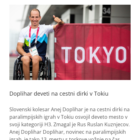
Doplihar deveti na cestni dirki v Tokiu
Slovenski kolesar Anej Doplihar je na cestni dirki na
paralimpijskih igrah v Tokiu osvojil deveto mesto v
svoji kategoriji H3. Zmagal je Rus Ruslan Kuznjecov.
Anej Doplihar Doplihar, novinec na paralimpijskih
igrah, je tako 13. mestu s torkove vožnje na čas