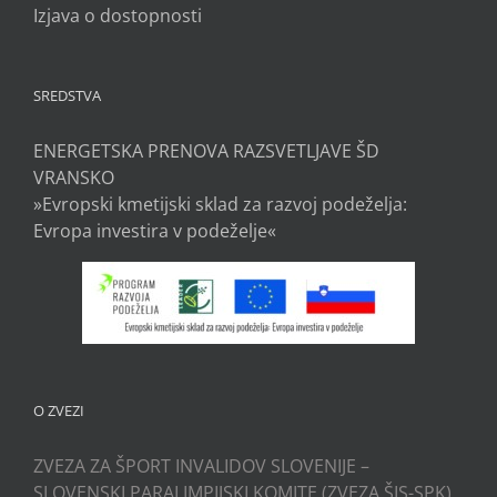
Izjava o dostopnosti
SREDSTVA
ENERGETSKA PRENOVA RAZSVETLJAVE ŠD
VRANSKO
»Evropski kmetijski sklad za razvoj podeželja:
Evropa investira v podeželje«
O ZVEZI
ZVEZA ZA ŠPORT INVALIDOV SLOVENIJE –
SLOVENSKI PARALIMPIJSKI KOMITE (ZVEZA ŠIS-SPK)