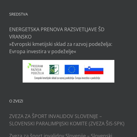
SREDSTVA
ENERGETSKA PRENOVA RAZSVETLJAVE ŠD
VRANSKO
»Evropski kmetijski sklad za razvoj podeželja:
Evropa investira v podeželje«
O ZVEZI
ZVEZA ZA ŠPORT INVALIDOV SLOVENIJE –
SLOVENSKI PARALIMPIJSKI KOMITE (ZVEZA ŠIS-SPK)
Zveza za šport invalidov Slovenije – Slovenski