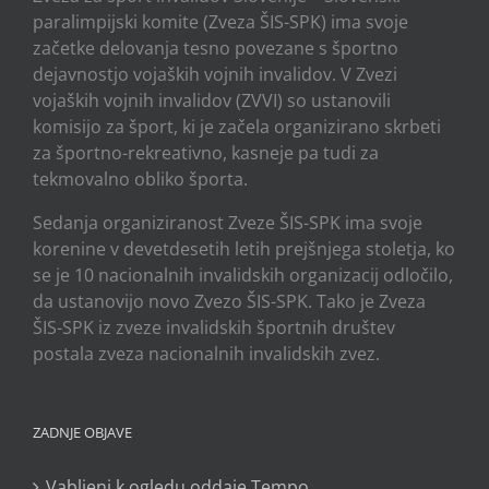
paralimpijski komite (Zveza ŠIS-SPK) ima svoje
začetke delovanja tesno povezane s športno
dejavnostjo vojaških vojnih invalidov. V Zvezi
vojaških vojnih invalidov (ZVVI) so ustanovili
komisijo za šport, ki je začela organizirano skrbeti
za športno-rekreativno, kasneje pa tudi za
tekmovalno obliko športa.
Sedanja organiziranost Zveze ŠIS-SPK ima svoje
korenine v devetdesetih letih prejšnjega stoletja, ko
se je 10 nacionalnih invalidskih organizacij odločilo,
da ustanovijo novo Zvezo ŠIS-SPK. Tako je Zveza
ŠIS-SPK iz zveze invalidskih športnih društev
postala zveza nacionalnih invalidskih zvez.
ZADNJE OBJAVE
Vabljeni k ogledu oddaje Tempo