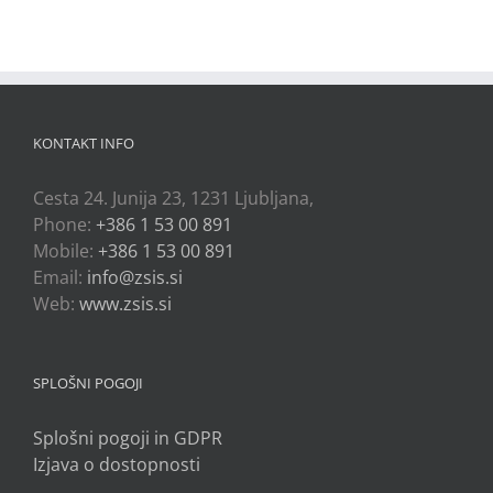
KONTAKT INFO
Cesta 24. Junija 23, 1231 Ljubljana,
Phone:
+386 1 53 00 891
Mobile:
+386 1 53 00 891
Email:
info@zsis.si
Web:
www.zsis.si
SPLOŠNI POGOJI
Splošni pogoji in GDPR
Izjava o dostopnosti