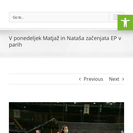
Skip
to
Open
content
Go to...
V ponedeljek Matjaž in Nataša začenjata EP v
parih
Previous
Next
View
Larger
Image