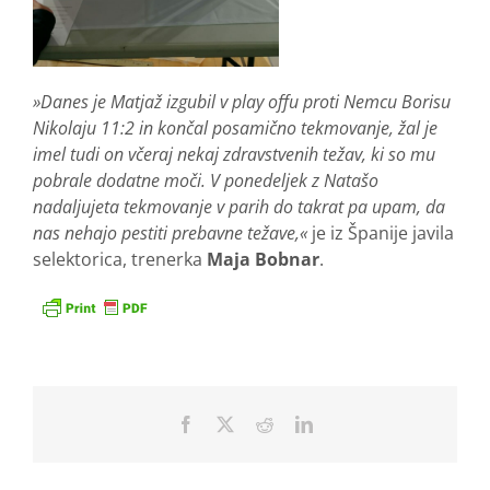
»Danes je Matjaž izgubil v play offu proti Nemcu Borisu
Nikolaju 11:2 in končal posamično tekmovanje, žal je
imel tudi on včeraj nekaj zdravstvenih težav, ki so mu
pobrale dodatne moči. V ponedeljek z Natašo
nadaljujeta tekmovanje v parih do takrat pa upam, da
nas nehajo pestiti prebavne težave,«
je iz Španije javila
selektorica, trenerka
Maja Bobnar
.
Facebook
X
Reddit
LinkedIn