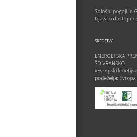
Splošni pogoji in
Izjava o dostopnos
SREDSTVA
ENERGETSKA PRE
ŠD VRANSKO
»Evropski kmetijsk
podeželja: Evropa 