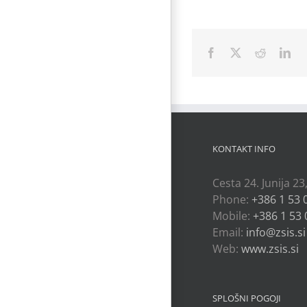
Facebook
X
Reddit
Lin
KONTAKT INFO
Cesta 24. Junija 23
Phone:
+386 1 53 
Mobile:
+386 1 53 
Email:
info@zsis.si
Web:
www.zsis.si
SPLOŠNI POGOJI