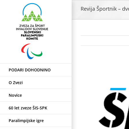
Skip
Revija Športnik – dv
to
content
View
PODARI DOHODNINO
Larger
Image
O Zvezi
Novice
60 let zveze ŠIS-SPK
Paralimpijske igre