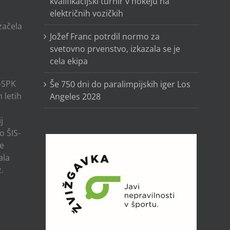
kvalifikacijski turnir v hokeju na
električnih vozičkih
o
 začela
Jožef Franc potrdil normo za
svetovno prvenstvo, izkazala se je
cela ekipa
-SPK
Še 750 dni do paralimpijskih iger Los
 letih
Angeles 2028
j
o ŠIS-
ze
ala
.