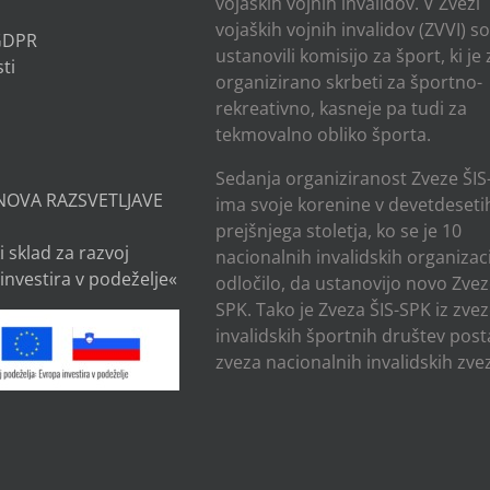
vojaških vojnih invalidov. V Zvezi
vojaških vojnih invalidov (ZVVI) s
 GDPR
ustanovili komisijo za šport, ki je
ti
organizirano skrbeti za športno-
rekreativno, kasneje pa tudi za
tekmovalno obliko športa.
Sedanja organiziranost Zveze ŠIS
NOVA RAZSVETLJAVE
ima svoje korenine v devetdesetih
prejšnjega stoletja, ko se je 10
i sklad za razvoj
nacionalnih invalidskih organizaci
investira v podeželje«
odločilo, da ustanovijo novo Zvez
SPK. Tako je Zveza ŠIS-SPK iz zve
invalidskih športnih društev post
zveza nacionalnih invalidskih zvez