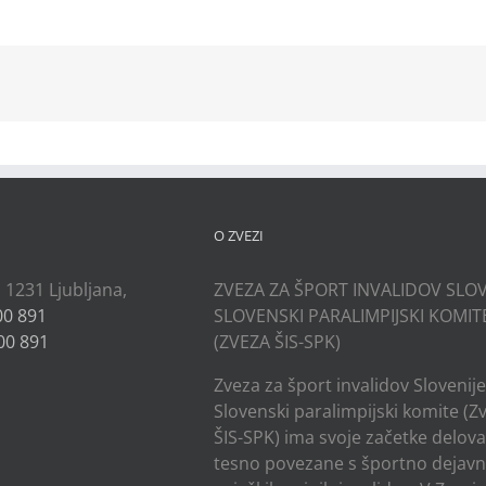
kedIn
O ZVEZI
, 1231 Ljubljana,
ZVEZA ZA ŠPORT INVALIDOV SLOV
00 891
SLOVENSKI PARALIMPIJSKI KOMIT
00 891
(ZVEZA ŠIS-SPK)
Zveza za šport invalidov Slovenije
Slovenski paralimpijski komite (Z
ŠIS-SPK) ima svoje začetke delov
tesno povezane s športno dejavn