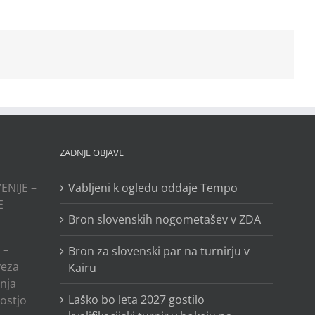
ZADNJE OBJAVE
ENIJE –
Vabljeni k ogledu oddaje Tempo
E
Bron slovenskih nogometašev v ZDA
 –
Bron za slovenski par na turnirju v
veza
Kairu
anja
Laško bo leta 2027 gostilo
ostjo