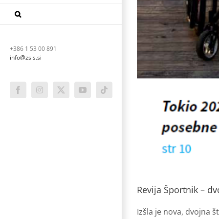
+386 1 53 00 891
info@zsis.si
Facebook
Instagram
X
YouTube
Tiktok
Revija Športnik – dv
Izšla je nova, dvojna š