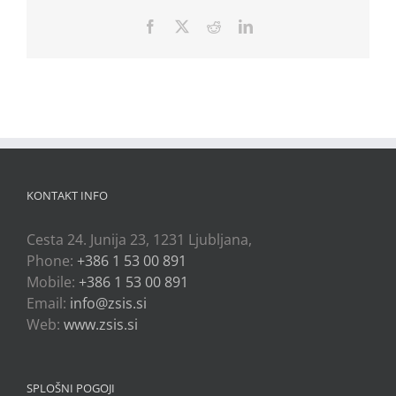
Facebook
X
Reddit
LinkedIn
KONTAKT INFO
Cesta 24. Junija 23, 1231 Ljubljana,
Phone:
+386 1 53 00 891
Mobile:
+386 1 53 00 891
Email:
info@zsis.si
Web:
www.zsis.si
SPLOŠNI POGOJI