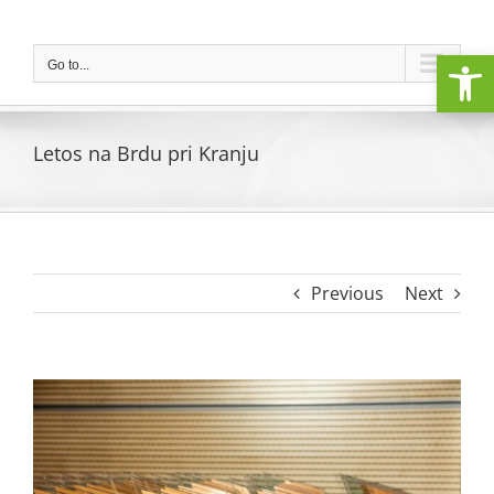
Skip
to
Open
content
Go to...
Letos na Brdu pri Kranju
Previous
Next
View
Larger
Image