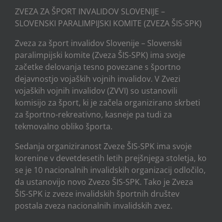
ZVEZA ZA ŠPORT INVALIDOV SLOVENIJE –
SLOVENSKI PARALIMPIJSKI KOMITE (ZVEZA ŠIS-SPK)
Zveza za šport invalidov Slovenije – Slovenski
paralimpijski komite (Zveza ŠIS-SPK) ima svoje
začetke delovanja tesno povezane s športno
dejavnostjo vojaških vojnih invalidov. V Zvezi
vojaških vojnih invalidov (ZVVI) so ustanovili
komisijo za šport, ki je začela organizirano skrbeti
za športno-rekreativno, kasneje pa tudi za
tekmovalno obliko športa.
Sedanja organiziranost Zveze ŠIS-SPK ima svoje
korenine v devetdesetih letih prejšnjega stoletja, ko
se je 10 nacionalnih invalidskih organizacij odločilo,
da ustanovijo novo Zvezo ŠIS-SPK. Tako je Zveza
ŠIS-SPK iz zveze invalidskih športnih društev
postala zveza nacionalnih invalidskih zvez.