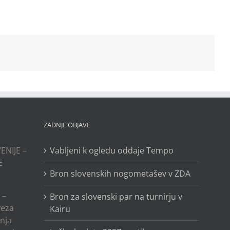
ZADNJE OBJAVE
ENIJE –
Vabljeni k ogledu oddaje Tempo
E
Bron slovenskih nogometašev v ZDA
 –
Bron za slovenski par na turnirju v
veza
Kairu
anja