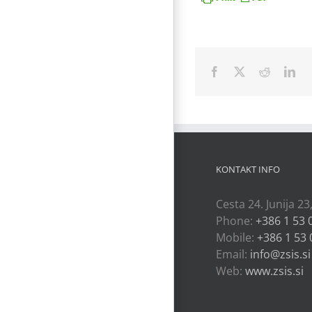
Facebook
X
Reddit
Lin
KONTAKT INFO
Cesta 24. Junija 23
Phone:
+386 1 53 
Mobile:
+386 1 53 
Email:
info@zsis.si
Web:
www.zsis.si