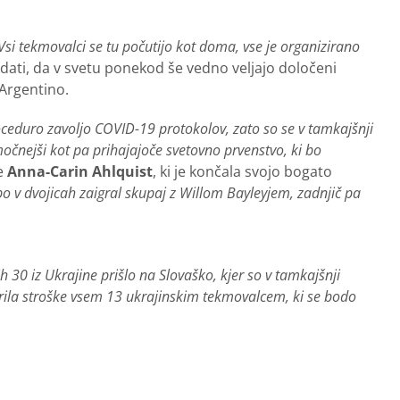
 Vsi tekmovalci se tu počutijo kot doma, vse je organizirano
vedati, da v svetu ponekod še vedno veljajo določeni
 Argentino.
ceduro zavoljo COVID-19 protokolov, zato so se v tamkajšnji
 močnejši kot pa prihajajoče svetovno prvenstvo, ki bo
e
Anna-Carin Ahlquist
, ki je končala svojo bogato
bo v dvojicah zaigral skupaj z Willom Bayleyjem, zadnjič pa
jih 30 iz Ukrajine prišlo na Slovaško, kjer so v tamkajšnji
rila stroške vsem 13 ukrajinskim tekmovalcem, ki se bodo