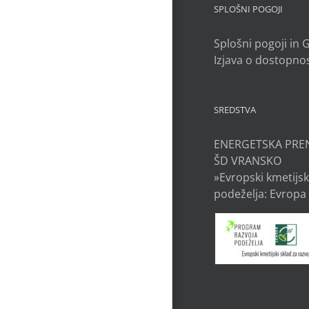
SPLOŠNI POGOJI
Splošni pogoji in
Izjava o dostopnos
SREDSTVA
ENERGETSKA PRE
ŠD VRANSKO
»Evropski kmetijsk
podeželja: Evropa 