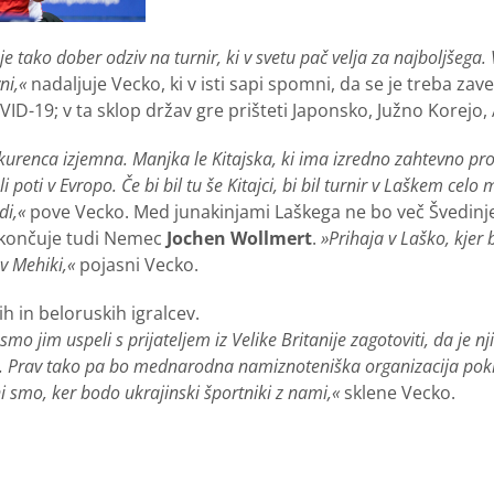
e tako dober odziv na turnir, ki v svetu pač velja za najboljšega.
ni,«
nadaljuje Vecko, ki v isti sapi spomni, da se je treba za
VID-19; v ta sklop držav gre prišteti Japonsko, Južno Korejo,
renca izjemna. Manjka le Kitajska, ki ima izredno zahtevno pro
poti v Evropo. Če bi bil tu še Kitajci, bi bil turnir v Laškem celo
di,«
pove Vecko. Med junakinjami Laškega ne bo več Švedinj
o končuje tudi Nemec
Jochen Wollmert
.
»Prihaja v Laško, kjer 
v Mehiki,«
pojasni Vecko.
h in beloruskih igralcev.
 smo jim uspeli s prijateljem iz Velike Britanije zagotoviti, da je n
jo. Prav tako pa bo mednarodna namiznoteniška organizacija pok
 smo, ker bodo ukrajinski športniki z nami,«
sklene Vecko.