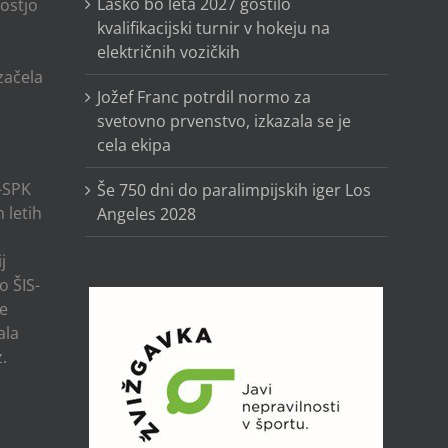
Laško bo leta 2027 gostilo
ostjo
kvalifikacijski turnir v hokeju na
električnih vozičkih
o
 začela
Jožef Franc potrdil normo za
svetovno prvenstvo, izkazala se je
cela ekipa
-SPK
Še 750 dni do paralimpijskih iger Los
 letih
Angeles 2028
j
o ŠIS-
ze
ala
.