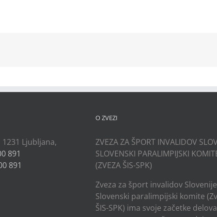
kedIn
O ZVEZI
, 1231 Ljubljana,
ZVEZA ZA ŠPORT INVALIDOV SLOV
00 891
SLOVENSKI PARALIMPIJSKI KOMIT
00 891
(ZVEZA ŠIS-SPK)
Zveza za šport invalidov Slovenije
Slovenski paralimpijski komite (Z
ŠIS-SPK) ima svoje začetke delov