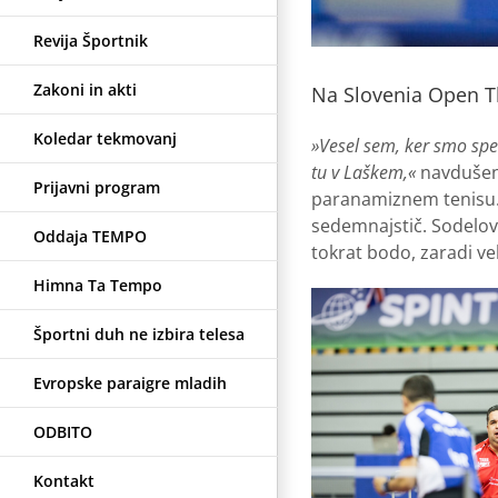
Revija Športnik
Zakoni in akti
Na Slovenia Open T
Koledar tekmovanj
»Vesel sem, ker smo spet
tu v Laškem,«
navdušenj
Prijavni program
paranamiznem tenisu. S
sedemnajstič. Sodelova
Oddaja TEMPO
tokrat bodo, zaradi vel
Himna Ta Tempo
Športni duh ne izbira telesa
Evropske paraigre mladih
ODBITO
Kontakt