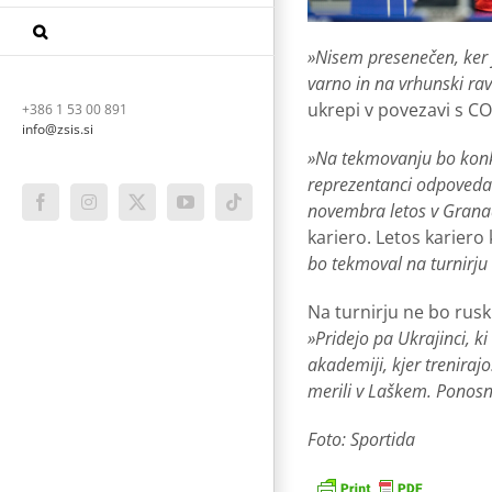
»Nisem presenečen, ker j
varno in na vrhunski rav
ukrepi v povezavi s CO
+386 1 53 00 891
info@zsis.si
»Na tekmovanju bo konku
reprezentanci odpovedali 
novembra letos v Grana
Facebook
Instagram
X
YouTube
Tiktok
kariero. Letos karier
bo tekmoval na turnirju 
Na turnirju ne bo ruski
»Pridejo pa Ukrajinci, ki
akademiji, kjer trenira
merili v Laškem. Ponosni
Foto: Sportida