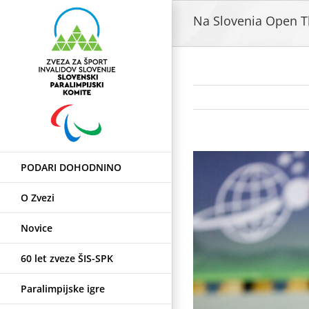
Skip
Na Slovenia Open T
to
content
View
PODARI DOHODNINO
Larger
Image
O Zvezi
Novice
60 let zveze ŠIS-SPK
Paralimpijske igre