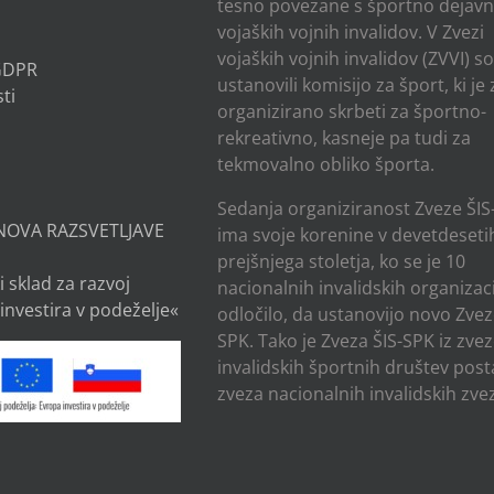
tesno povezane s športno dejavn
vojaških vojnih invalidov. V Zvezi
vojaških vojnih invalidov (ZVVI) s
 GDPR
ustanovili komisijo za šport, ki je
ti
organizirano skrbeti za športno-
rekreativno, kasneje pa tudi za
tekmovalno obliko športa.
Sedanja organiziranost Zveze ŠIS
NOVA RAZSVETLJAVE
ima svoje korenine v devetdesetih
prejšnjega stoletja, ko se je 10
i sklad za razvoj
nacionalnih invalidskih organizaci
investira v podeželje«
odločilo, da ustanovijo novo Zvez
SPK. Tako je Zveza ŠIS-SPK iz zve
invalidskih športnih društev post
zveza nacionalnih invalidskih zvez