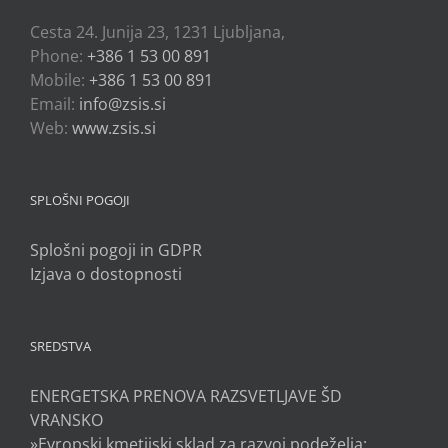
Cesta 24. Junija 23, 1231 Ljubljana,
Phone:
+386 1 53 00 891
Mobile:
+386 1 53 00 891
Email:
info@zsis.si
Web:
www.zsis.si
SPLOŠNI POGOJI
Splošni pogoji in GDPR
Izjava o dostopnosti
SREDSTVA
ENERGETSKA PRENOVA RAZSVETLJAVE ŠD
VRANSKO
»Evropski kmetijski sklad za razvoj podeželja: