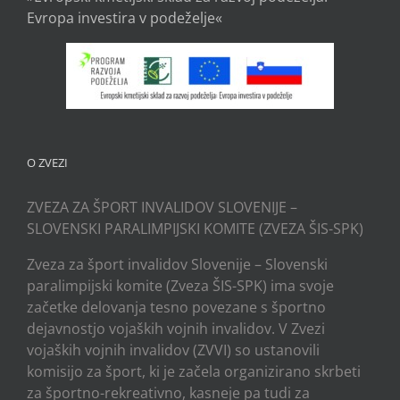
Evropa investira v podeželje«
O ZVEZI
ZVEZA ZA ŠPORT INVALIDOV SLOVENIJE –
SLOVENSKI PARALIMPIJSKI KOMITE (ZVEZA ŠIS-SPK)
Zveza za šport invalidov Slovenije – Slovenski
paralimpijski komite (Zveza ŠIS-SPK) ima svoje
začetke delovanja tesno povezane s športno
dejavnostjo vojaških vojnih invalidov. V Zvezi
vojaških vojnih invalidov (ZVVI) so ustanovili
komisijo za šport, ki je začela organizirano skrbeti
za športno-rekreativno, kasneje pa tudi za