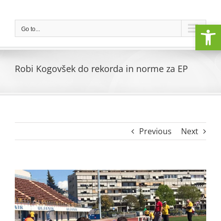
Skip
to
Open
content
Go to...
Robi Kogovšek do rekorda in norme za EP
Previous
Next
View
Larger
Image