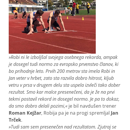
»Robi ni le izboljšal svojega osebnega rekorda, ampak
je dosegel tudi normo za evropsko prvenstvo članov, ki
bo prihodnje leto. Prvih 200 metrov sta imela Robi in
Jan veter v hrbet, zato sta razvila dobro hitrost, kljub
vetru v prsa v drugem delu sta uspela izvleči tako dober
rezultat. Smo kar malce presenečeni, da je že na prvi
tekmi postavil rekord in dosegel normo. Je pa to dokaz,
da smo dobro delali pozimi,«
je bil navdušen trener
Roman Kejžar
, Robija pa je na progi spremljal
Jan
Trček
.
»Tudi sam sem presenečen nad rezultatom. Zjutraj se