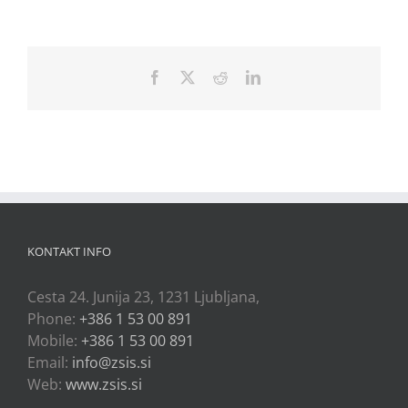
Facebook
X
Reddit
LinkedIn
KONTAKT INFO
Cesta 24. Junija 23, 1231 Ljubljana,
Phone:
+386 1 53 00 891
Mobile:
+386 1 53 00 891
Email:
info@zsis.si
Web:
www.zsis.si