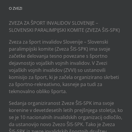
O ZVEZI
ZVEZA ZA ŠPORT INVALIDOV SLOVENIJE –
SLOVENSKI PARALIMPIJSKI KOMITE (ZVEZA ŠIS-SPK)
Zveza za šport invalidov Slovenije – Slovenski
paralimpijski komite (Zveza ŠIS-SPK) ima svoje
začetke delovanja tesno povezane s športno
dejavnostjo vojaških vojnih invalidov. V Zvezi
vojaških vojnih invalidov (ZVVI) so ustanovili
komisijo za šport, ki je začela organizirano skrbeti
za športno-rekreativno, kasneje pa tudi za
tekmovalno obliko športa.
Sedanja organiziranost Zveze ŠIS-SPK ima svoje
korenine v devetdesetih letih prejšnjega stoletja, ko
se je 10 nacionalnih invalidskih organizacij odločilo,
da ustanovijo novo Zvezo ŠIS-SPK. Tako je Zveza
ŠIS-SPK iz zveze invalidskih športnih društev