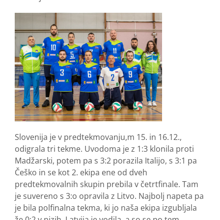
Slovenija je v predtekmovanju,m 15. in 16.12.,
odigrala tri tekme. Uvodoma je z 1:3 klonila proti
Madžarski, potem pa s 3:2 porazila Italijo, s 3:1 pa
Češko in se kot 2. ekipa ene od dveh
predtekmovalnih skupin prebila v četrtfinale. Tam
je suvereno s 3:o opravila z Litvo. Najbolj napeta pa
je bila polfinalna tekma, ki jo naša ekipa izgubljala
že 0:2 v nizih. Latvija je vodila, a so se po tem