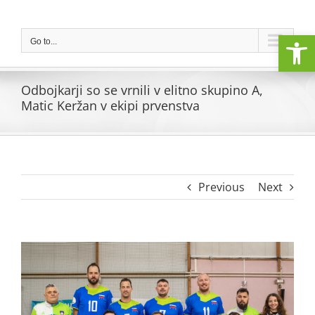
Skip
to
Open
content
Go to...
Odbojkarji so se vrnili v elitno skupino A,
Matic Keržan v ekipi prvenstva
Previous
Next
View
Larger
Image