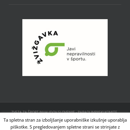
ZVEZA ZA ŠPORT INVALIDOV SLOVENIJE - PARAOLIMPIJSKI KOMITE ,
CESTA 24. JUNIJA 23, 1231 LJUBLJANA, SLOVENIJA | Powered by
Ta spletna stran za izboljšanje uporabniške izkušnje uporablja
WordPress
piškotke. S pregledovanjem spletne strani se strinjate z