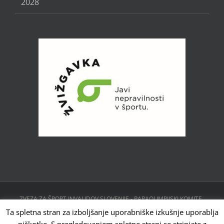
2028
ZVEZA ZA ŠPORT INVALIDOV SLOVENIJE - PARAOLIMPIJSKI KOMITE ,
CESTA 24. JUNIJA 23, 1231 LJUBLJANA, SLOVENIJA | Powered by
Ta spletna stran za izboljšanje uporabniške izkušnje uporablja
WordPress