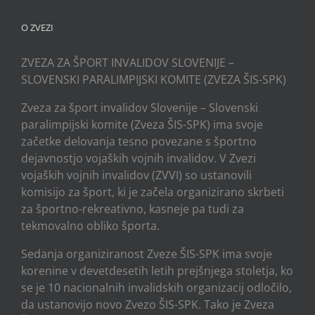
O ZVEZI
ZVEZA ZA ŠPORT INVALIDOV SLOVENIJE –
SLOVENSKI PARALIMPIJSKI KOMITE (ZVEZA ŠIS-SPK)
Zveza za šport invalidov Slovenije – Slovenski
paralimpijski komite (Zveza ŠIS-SPK) ima svoje
začetke delovanja tesno povezane s športno
dejavnostjo vojaških vojnih invalidov. V Zvezi
vojaških vojnih invalidov (ZVVI) so ustanovili
komisijo za šport, ki je začela organizirano skrbeti
za športno-rekreativno, kasneje pa tudi za
tekmovalno obliko športa.
Sedanja organiziranost Zveze ŠIS-SPK ima svoje
korenine v devetdesetih letih prejšnjega stoletja, ko
se je 10 nacionalnih invalidskih organizacij odločilo,
da ustanovijo novo Zvezo ŠIS-SPK. Tako je Zveza