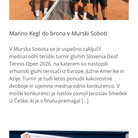
Marino Kegl do brona v Murski Soboti
V Murska Sobota se je uspešno zaključil
mednarodni teniški turnir gluhih Slovenia Deaf
Tennis Open 2026, na katerem so nastopili
vrhunski gluhi tenisači iz Evrope, Južne Amerike in
Azije. Turnir je tudi letos ponudil kakovostne
dvoboje in izjemno mednarodno konkurenco. V
moški konkurenci je naslov osvojil Jaroslav Smedek
iz Češke, ki je v finalu premagal [...]