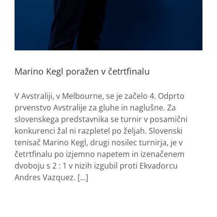
Marino Kegl poražen v četrtfinalu
V Avstraliji, v Melbourne, se je začelo 4. Odprto
prvenstvo Avstralije za gluhe in naglušne. Za
slovenskega predstavnika se turnir v posamični
konkurenci žal ni razpletel po željah. Slovenski
tenisač Marino Kegl, drugi nosilec turnirja, je v
četrtfinalu po izjemno napetem in izenačenem
dvoboju s 2 : 1 v nizih izgubil proti Ekvadorcu
Andres Vazquez. [...]