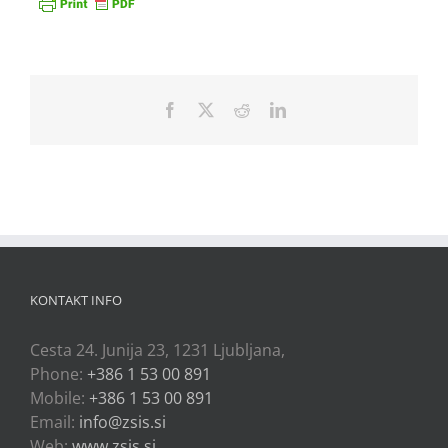
Facebook
X
Reddit
LinkedIn
KONTAKT INFO
Cesta 24. Junija 23, 1231 Ljubljana,
Phone:
+386 1 53 00 891
Mobile:
+386 1 53 00 891
Email:
info@zsis.si
Web:
www.zsis.si