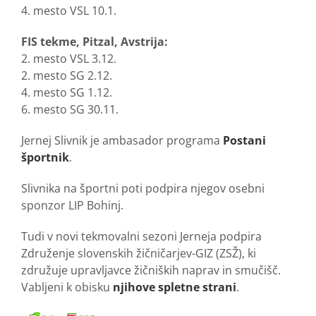
4. mesto VSL 10.1.
FIS tekme, Pitzal, Avstrija:
2. mesto VSL 3.12.
2. mesto SG 2.12.
4. mesto SG 1.12.
6. mesto SG 30.11.
Jernej Slivnik je ambasador programa
Postani
športnik
.
Slivnika na športni poti podpira njegov osebni
sponzor LIP Bohinj.
Tudi v novi tekmovalni sezoni Jerneja podpira
Združenje slovenskih žičničarjev-GIZ (ZSŽ), ki
združuje upravljavce žičniških naprav in smučišč.
Vabljeni k obisku
njihove spletne strani
.