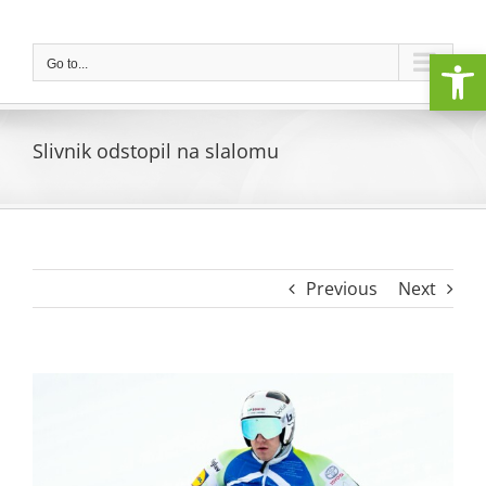
Skip
to
Open
content
Go to...
Slivnik odstopil na slalomu
Previous
Next
View
Larger
Image