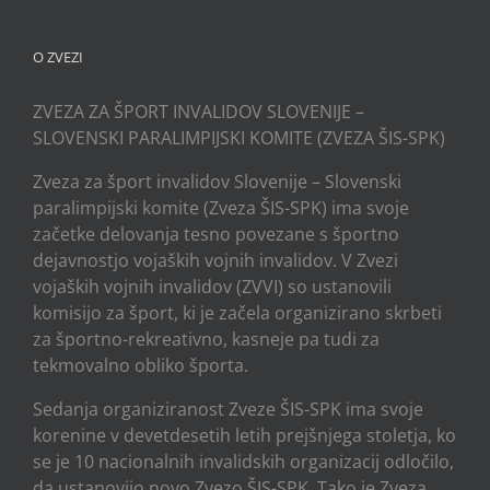
O ZVEZI
ZVEZA ZA ŠPORT INVALIDOV SLOVENIJE –
SLOVENSKI PARALIMPIJSKI KOMITE (ZVEZA ŠIS-SPK)
Zveza za šport invalidov Slovenije – Slovenski
paralimpijski komite (Zveza ŠIS-SPK) ima svoje
začetke delovanja tesno povezane s športno
dejavnostjo vojaških vojnih invalidov. V Zvezi
vojaških vojnih invalidov (ZVVI) so ustanovili
komisijo za šport, ki je začela organizirano skrbeti
za športno-rekreativno, kasneje pa tudi za
tekmovalno obliko športa.
Sedanja organiziranost Zveze ŠIS-SPK ima svoje
korenine v devetdesetih letih prejšnjega stoletja, ko
se je 10 nacionalnih invalidskih organizacij odločilo,
da ustanovijo novo Zvezo ŠIS-SPK. Tako je Zveza