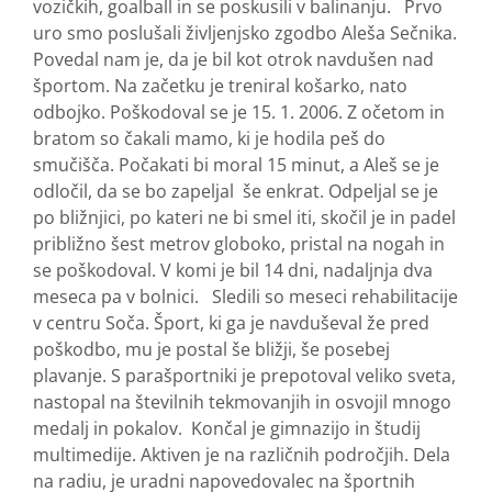
vozičkih, goalball in se poskusili v balinanju. Prvo
uro smo poslušali življenjsko zgodbo Aleša Sečnika.
Povedal nam je, da je bil kot otrok navdušen nad
športom. Na začetku je treniral košarko, nato
odbojko. Poškodoval se je 15. 1. 2006. Z očetom in
bratom so čakali mamo, ki je hodila peš do
smučišča. Počakati bi moral 15 minut, a Aleš se je
odločil, da se bo zapeljal še enkrat. Odpeljal se je
po bližnjici, po kateri ne bi smel iti, skočil je in padel
približno šest metrov globoko, pristal na nogah in
se poškodoval. V komi je bil 14 dni, nadaljnja dva
meseca pa v bolnici. Sledili so meseci rehabilitacije
v centru Soča. Šport, ki ga je navduševal že pred
poškodbo, mu je postal še bližji, še posebej
plavanje. S parašportniki je prepotoval veliko sveta,
nastopal na številnih tekmovanjih in osvojil mnogo
medalj in pokalov. Končal je gimnazijo in študij
multimedije. Aktiven je na različnih področjih. Dela
na radiu, je uradni napovedovalec na športnih