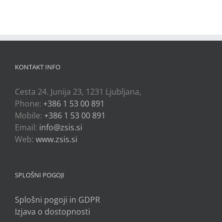
KONTAKT INFO
Cesta 24. Junija 23, 1231 Ljubljana,
Phone:
+386 1 53 00 891
Mobile:
+386 1 53 00 891
Email:
info@zsis.si
Web:
www.zsis.si
SPLOŠNI POGOJI
Splošni pogoji in GDPR
Izjava o dostopnosti