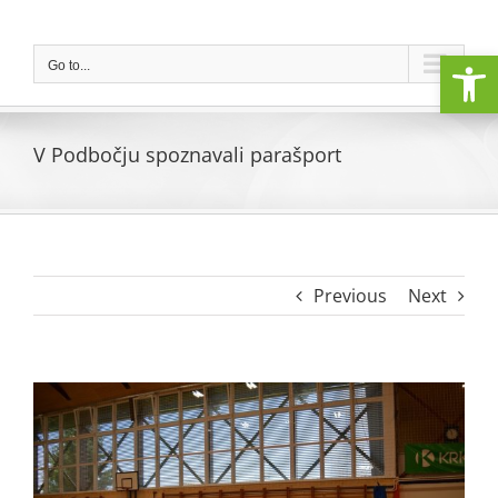
Skip
to
Open
content
Go to...
V Podbočju spoznavali parašport
Previous
Next
View
Larger
Image