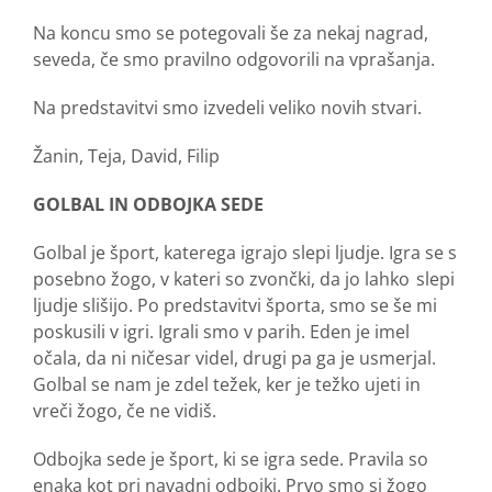
Na koncu smo se potegovali še za nekaj nagrad,
seveda, če smo pravilno odgovorili na vprašanja.
Na predstavitvi smo izvedeli veliko novih stvari.
Žanin, Teja, David, Filip
GOLBAL IN ODBOJKA SEDE
Golbal je šport, katerega igrajo slepi ljudje. Igra se s
posebno žogo, v kateri so zvončki, da jo lahko slepi
ljudje slišijo. Po predstavitvi športa, smo se še mi
poskusili v igri. Igrali smo v parih. Eden je imel
očala, da ni ničesar videl, drugi pa ga je usmerjal.
Golbal se nam je zdel težek, ker je težko ujeti in
vreči žogo, če ne vidiš.
Odbojka sede je šport, ki se igra sede. Pravila so
enaka kot pri navadni odbojki. Prvo smo si žogo