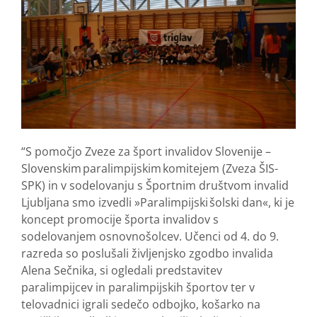
“S pomočjo Zveze za šport invalidov Slovenije –
Slovenskim paralimpijskim komitejem (Zveza ŠIS-
SPK) in v sodelovanju s Športnim društvom invalid
Ljubljana smo izvedli »Paralimpijski šolski dan«, ki je
koncept promocije športa invalidov s
sodelovanjem osnovnošolcev. Učenci od 4. do 9.
razreda so poslušali življenjsko zgodbo invalida
Alena Sečnika, si ogledali predstavitev
paralimpijcev in paralimpijskih športov ter v
telovadnici igrali sedečo odbojko, košarko na