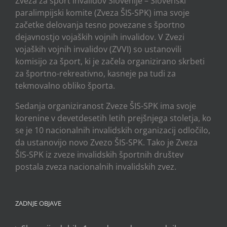
Zveza za šport invalidov Slovenije – Slovenski
paralimpijski komite (Zveza ŠIS-SPK) ima svoje
začetke delovanja tesno povezane s športno
dejavnostjo vojaških vojnih invalidov. V Zvezi
vojaških vojnih invalidov (ZVVI) so ustanovili
komisijo za šport, ki je začela organizirano skrbeti
za športno-rekreativno, kasneje pa tudi za
tekmovalno obliko športa.
Sedanja organiziranost Zveze ŠIS-SPK ima svoje
korenine v devetdesetih letih prejšnjega stoletja, ko
se je 10 nacionalnih invalidskih organizacij odločilo,
da ustanovijo novo Zvezo ŠIS-SPK. Tako je Zveza
ŠIS-SPK iz zveze invalidskih športnih društev
postala zveza nacionalnih invalidskih zvez.
ZADNJE OBJAVE