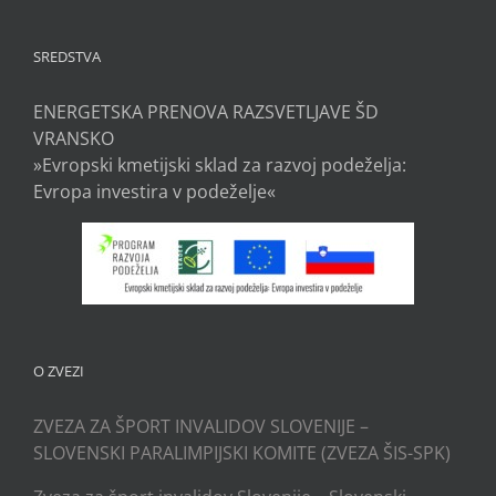
SREDSTVA
ENERGETSKA PRENOVA RAZSVETLJAVE ŠD
VRANSKO
»Evropski kmetijski sklad za razvoj podeželja:
Evropa investira v podeželje«
O ZVEZI
ZVEZA ZA ŠPORT INVALIDOV SLOVENIJE –
SLOVENSKI PARALIMPIJSKI KOMITE (ZVEZA ŠIS-SPK)