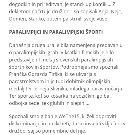
dogodkih in prireditvah, je stand- up komik … Z
dekletom načrtuje družino,” so zapisali Anja, Nejc,
Domen, Stanko, potem pa strnili svoje vtise:
PARALIMPIJCI IN PARALIMPIJSKI ŠPORTI
Današnja druga ura je bila namenjena predavanju
o paralimpijskih igrah. V kratkih filmčkih je bilo
predstavljenih nekaj slovenskih paralimpijskih
športnikov in športov. Podrobneje smo spoznali
Frančka Gorazda Tirška, ki se ukvarja s
parastrelstvom in je tudi dobitnik olimpijskih
medalj ter Jerneja Slivnika, mladega parasmučarja.
Ter športe, kot so košarka na vozičkih, golbal,
odbojka sede, tek gluhih in slepih …
Spoznali smo gibanje WeThe15, ki želi odpraviti
diskriminacijo in poskrbeti, da so invalidi vključeni v
družbo, saj so pomembne del nje.