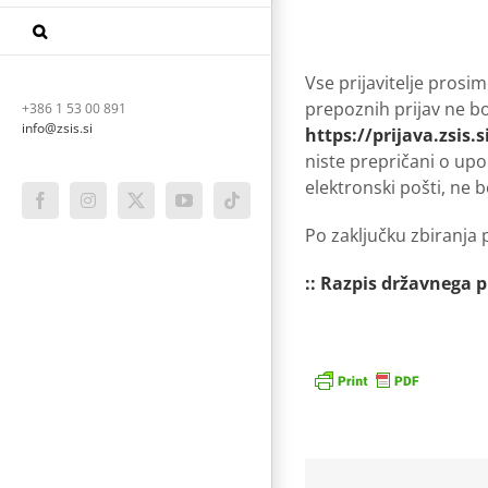
Vse prijavitelje prosim
prepoznih prijav ne b
+386 1 53 00 891
info@zsis.si
https://prijava.zsis.s
niste prepričani o up
elektronski pošti, ne 
Facebook
Instagram
X
YouTube
Tiktok
Po zaključku zbiranja p
:: Razpis državnega 