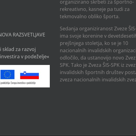
organizirano skrbeti za športno-
rekreativno, kasneje pa tudi za
tekmovalno obliko športa.
Sedanja organiziranost Zveze ŠIS
NOVA RAZSVETLJAVE
ima svoje korenine v devetdesetih
prejšnjega stoletja, ko se je 10
i sklad za razvoj
nacionalnih invalidskih organizaci
investira v podeželje«
odločilo, da ustanovijo novo Zvez
SPK. Tako je Zveza ŠIS-SPK iz zve
invalidskih športnih društev post
zveza nacionalnih invalidskih zvez