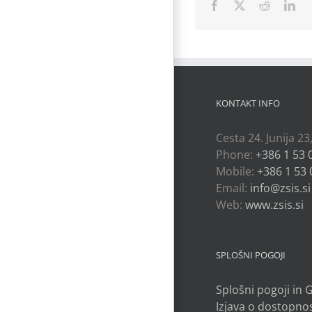
Facebook
X
Reddit
Lin
KONTAKT INFO
Cesta 24. Junija 23
Phone:
+386 1 53 
Mobile:
+386 1 53 
Email:
info@zsis.si
Web:
www.zsis.si
SPLOŠNI POGOJI
Splošni pogoji in
Izjava o dostopnos