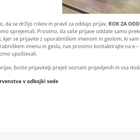
o, da se držijo rokov in pravil za oddajo prijav,
ROK ZA ODDA
omo sprejemali. Prosimo, da vaše prijave oddate samo preko 
i
, kjer se prijavite z uporabniškim imenom in geslom, ki vam 
orabniškem imenu in geslu, nas prosimo kontaktirajte na e –
bomo upoštevali.
rijav, boste prijavitelji prejeli seznam prijavljenih in vsa 
prvenstva v odbojki sede