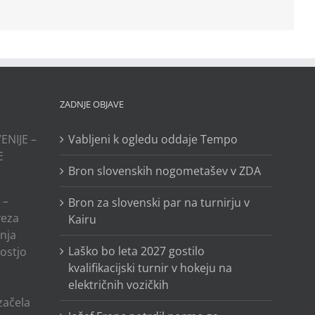
ZADNJE OBJAVE
ENIJE –
Vabljeni k ogledu oddaje Tempo
E
Bron slovenskih nogometašev v ZDA
 –
Bron za slovenski par na turnirju v
veza
Kairu
anja
Laško bo leta 2027 gostilo
ostjo
kvalifikacijski turnir v hokeju na
električnih vozičkih
o
 začela