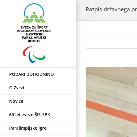
Skip
Razpis državnega pr
to
content
View
PODARI DOHODNINO
Larger
Image
O Zvezi
Novice
60 let zveze ŠIS-SPK
Paralimpijske igre