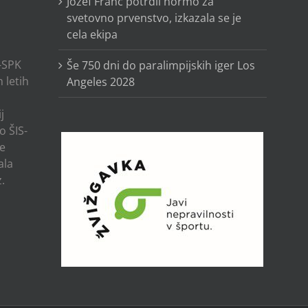
Jožef Franc potrdil normo za
svetovno prvenstvo, izkazala se je
cela ekipa
-SPK
Še 750 dni do paralimpijskih iger Los
 letih
Angeles 2028
j
o ŠIS-
ze
ala
.