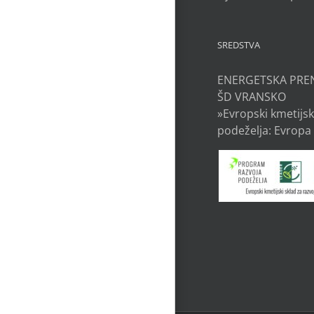
SREDSTVA
ENERGETSKA PRE
ŠD VRANSKO
»Evropski kmetijsk
podeželja: Evropa 