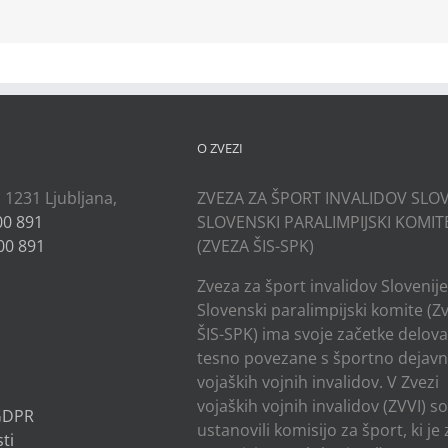
kedIn
O ZVEZI
, 1231 Ljubljana,
ZVEZA ZA ŠPORT INVALIDOV SLOV
00 891
SLOVENSKI PARALIMPIJSKI KOMIT
00 891
(ZVEZA ŠIS-SPK)
Zveza za šport invalidov Slovenije
Slovenski paralimpijski komite (Z
ŠIS-SPK) ima svoje začetke delov
tesno povezane s športno dejavn
vojaških vojnih invalidov. V Zvezi
vojaških vojnih invalidov (ZVVI) s
 GDPR
ustanovili komisijo za šport, ki je
ti