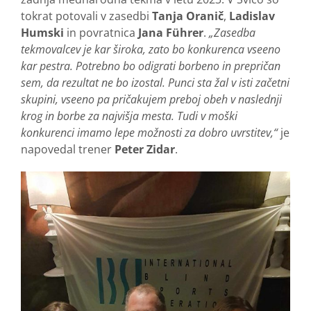
tokrat potovali v zasedbi
Tanja Oranič
,
Ladislav
Humski
in povratnica
Jana Führer
.
„Zasedba
tekmovalcev je kar široka, zato bo konkurenca vseeno
kar pestra. Potrebno bo odigrati borbeno in prepričan
sem, da rezultat ne bo izostal. Punci sta žal v isti začetni
skupini, vseeno pa pričakujem preboj obeh v naslednji
krog in borbe za najvišja mesta. Tudi v moški
konkurenci imamo lepe možnosti za dobro uvrstitev,“
je
napovedal trener
Peter Zidar
.