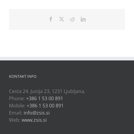
Facebook
X
Reddit
LinkedIn
KONTAKT INFO
Cesta 24. Junija 23, 1231 Ljubljana,
Phone:
+386 1 53 00 891
Mobile:
+386 1 53 00 891
Email:
info@zsis.si
Web:
www.zsis.si