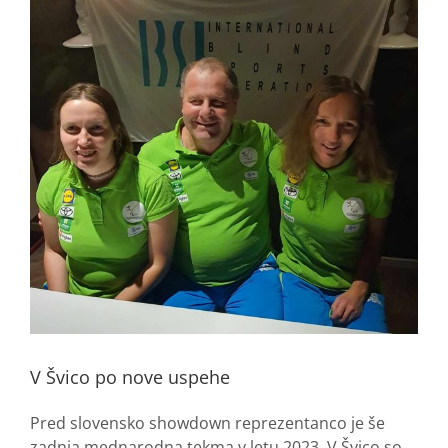
V Švico po nove uspehe
Pred slovensko showdown reprezentanco je še
zadnja mednarodna tekma v letu 2023. V Švico so