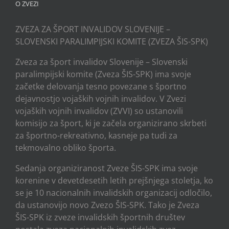
O ZVEZI
ZVEZA ZA ŠPORT INVALIDOV SLOVENIJE –
SLOVENSKI PARALIMPIJSKI KOMITE (ZVEZA ŠIS-SPK)
Zveza za šport invalidov Slovenije – Slovenski
paralimpijski komite (Zveza ŠIS-SPK) ima svoje
začetke delovanja tesno povezane s športno
dejavnostjo vojaških vojnih invalidov. V Zvezi
vojaških vojnih invalidov (ZVVI) so ustanovili
komisijo za šport, ki je začela organizirano skrbeti
za športno-rekreativno, kasneje pa tudi za
tekmovalno obliko športa.
Sedanja organiziranost Zveze ŠIS-SPK ima svoje
korenine v devetdesetih letih prejšnjega stoletja, ko
se je 10 nacionalnih invalidskih organizacij odločilo,
da ustanovijo novo Zvezo ŠIS-SPK. Tako je Zveza
ŠIS-SPK iz zveze invalidskih športnih društev