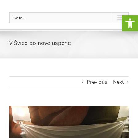
Skip
to
Open
content
Go to...
V Švico po nove uspehe
Previous
Next
View
Larger
Image