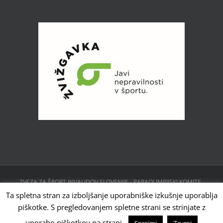
ZVEZA ZA ŠPORT INVALIDOV SLOVENIJE - PARAOLIMPIJSKI KOMITE ,
CESTA 24. JUNIJA 23, 1231 LJUBLJANA, SLOVENIJA | Powered by
Ta spletna stran za izboljšanje uporabniške izkušnje uporablja
WordPress
piškotke. S pregledovanjem spletne strani se strinjate z
Facebook
Instagram
X
YouTube
Tiktok
uporabo piškotkov na strani.