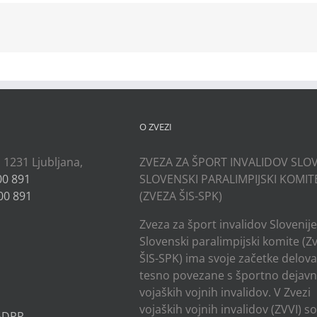
kedIn
O ZVEZI
, 1231 Ljubljana,
ZVEZA ZA ŠPORT INVALIDOV SLOV
00 891
SLOVENSKI PARALIMPIJSKI KOMIT
00 891
(ZVEZA ŠIS-SPK)
Zveza za šport invalidov Slovenije
Slovenski paralimpijski komite (Z
ŠIS-SPK) ima svoje začetke delov
tesno povezane s športno dejavn
vojaških vojnih invalidov. V Zvezi
vojaških vojnih invalidov (ZVVI) s
 GDPR