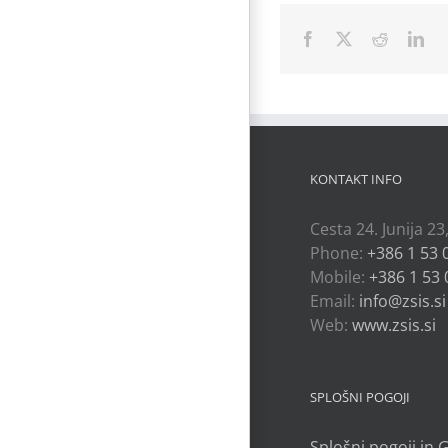
Facebook
X
Reddit
Lin
KONTAKT INFO
Cesta 24. Junija 23
Phone:
+386 1 53 
Mobile:
+386 1 53 
Email:
info@zsis.si
Web:
www.zsis.si
SPLOŠNI POGOJI
Splošni pogoji in