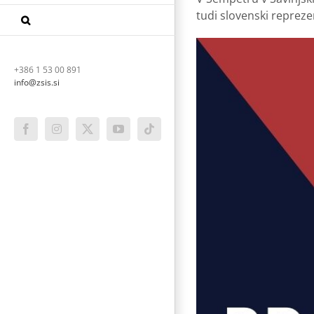
tudi slovenski reprezen
+386 1 53 00 891
info@zsis.si
Facebook
Instagram
X
YouTube
Tiktok