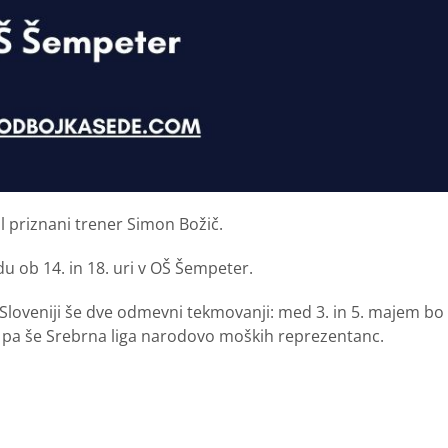
 priznani trener Simon Božič.
u ob 14. in 18. uri v OŠ Šempeter.
 Sloveniji še dve odmevni tekmovanji: med 3. in 5. majem bo
.) pa še Srebrna liga narodovo moških reprezentanc.