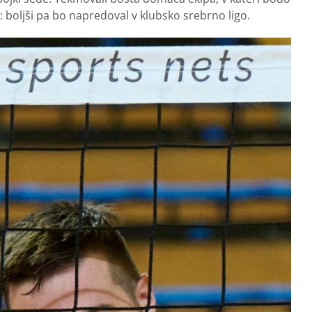
t: boljši pa bo napredoval v klubsko srebrno ligo.