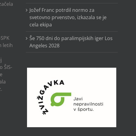
 začela
Jožef Franc potrdil normo za
svetovno prvenstvo, izkazala se je
cela ekipa
-SPK
Še 750 dni do paralimpijskih iger Los
 letih
Angeles 2028
j
o ŠIS-
ze
ala
.