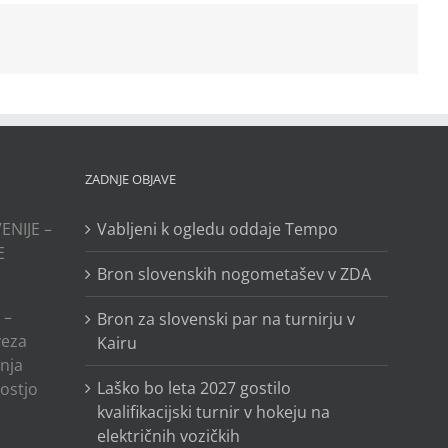
ZADNJE OBJAVE
ENIJE –
Vabljeni k ogledu oddaje Tempo
E
Bron slovenskih nogometašev v ZDA
 –
Bron za slovenski par na turnirju v
veza
Kairu
anja
Laško bo leta 2027 gostilo
ostjo
kvalifikacijski turnir v hokeju na
električnih vozičkih
o