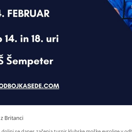
z Britanci
 dolini se danes začenja turnir klubske moške evrolige v od