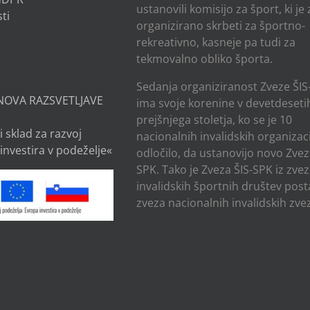
ustanovili komisijo za šport, ki je
ti
organizirano skrbeti za športno-
rekreativno, kasneje pa tudi za
tekmovalno obliko športa.
Sedanja organiziranost Zveze ŠIS
NOVA RAZSVETLJAVE
ima svoje korenine v devetdesetih
prejšnjega stoletja, ko se je 10
i sklad za razvoj
nacionalnih invalidskih organizaci
investira v podeželje«
odločilo, da ustanovijo novo Zvez
SPK. Tako je Zveza ŠIS-SPK iz zve
invalidskih športnih društev post
zveza nacionalnih invalidskih zvez