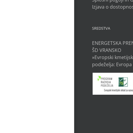
Izjava o dostopnos
SREDSTVA
ENERGETSKA PRE
ŠD VRANSKO
»Evropski kmetijsk
podeželja: Evropa 