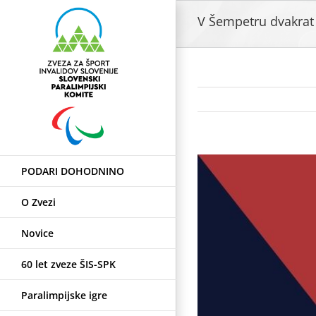
Skip
V Šempetru dvakrat 
to
content
View
PODARI DOHODNINO
Larger
Image
O Zvezi
Novice
60 let zveze ŠIS-SPK
Paralimpijske igre