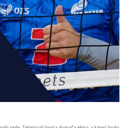
bojki sede. Tekmovali bosta domača ekipa, v kateri bodo