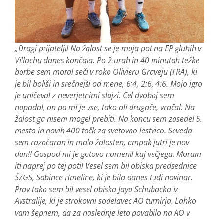
„Dragi prijatelji! Na žalost se je moja pot na EP gluhih v
Villachu danes končala. Po 2 urah in 40 minutah težke
borbe sem moral seči v roko Olivieru Graveju (FRA), ki
je bil boljši in srečnejši od mene, 6:4, 2:6, 4:6. Mojo igro
je uničeval z neverjetnimi slajzi. Cel dvoboj sem
napadal, on pa mi je vse, tako ali drugače, vračal. Na
žalost ga nisem mogel prebiti. Na koncu sem zasedel 5.
mesto in novih 400 točk za svetovno lestvico. Seveda
sem razočaran in malo žalosten, ampak jutri je nov
dan!! Gospod mi je gotovo namenil kaj večjega. Moram
iti naprej po tej poti! Vesel sem bil obiska predsednice
ŠZGS, Sabince Hmeline, ki je bila danes tudi novinar.
Prav tako sem bil vesel obiska Jaya Schubacka iz
Avstralije, ki je strokovni sodelavec AO turnirja. Lahko
vam šepnem, da za naslednje leto povabilo na AO v