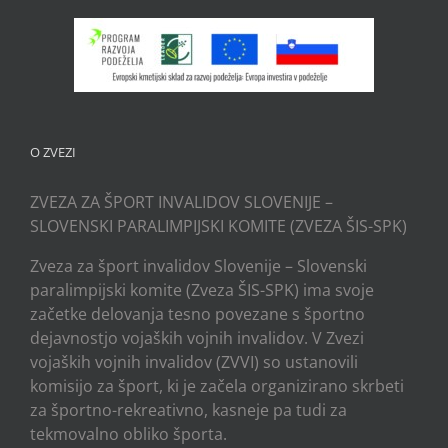
O ZVEZI
ZVEZA ZA ŠPORT INVALIDOV SLOVENIJE –
SLOVENSKI PARALIMPIJSKI KOMITE (ZVEZA ŠIS-SPK)
Zveza za šport invalidov Slovenije – Slovenski
paralimpijski komite (Zveza ŠIS-SPK) ima svoje
začetke delovanja tesno povezane s športno
dejavnostjo vojaških vojnih invalidov. V Zvezi
vojaških vojnih invalidov (ZVVI) so ustanovili
komisijo za šport, ki je začela organizirano skrbeti
za športno-rekreativno, kasneje pa tudi za
tekmovalno obliko športa.