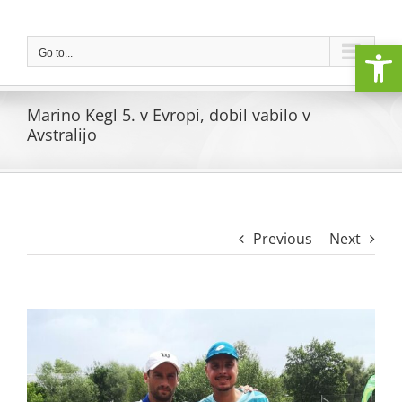
Skip
to
Open
content
Go to...
Marino Kegl 5. v Evropi, dobil vabilo v
Avstralijo
Previous
Next
View
Larger
Image