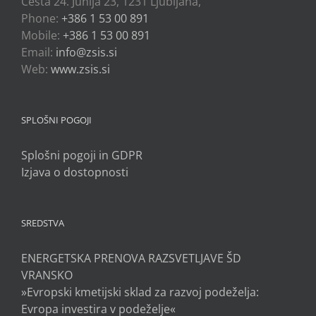
Cesta 24. Junija 23, 1231 Ljubljana,
Phone:
+386 1 53 00 891
Mobile:
+386 1 53 00 891
Email:
info@zsis.si
Web:
www.zsis.si
SPLOŠNI POGOJI
Splošni pogoji in GDPR
Izjava o dostopnosti
SREDSTVA
ENERGETSKA PRENOVA RAZSVETLJAVE ŠD
VRANSKO
»Evropski kmetijski sklad za razvoj podeželja:
Evropa investira v podeželje«