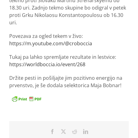
tekmo proti Slovaku Martinu Streharskyemu ob
18.30 uri. Zadnjo tekmo skupine bo odigral v petek
proti Grku Nikolaosu Konstantopoulosu ob 16.30
uri.
Povezava za ogled tekem v živo:
https://m.youtube.com/@croboccia
Tukaj pa lahko spremljate rezultate in lestvice:
https://worldboccia.io/event/268
Držite pesti in pošiljajte jim pozitivno energijo na
prvenstvo, je še dodala selektorica Maja Bobnar!
Facebook
X
Reddit
LinkedIn