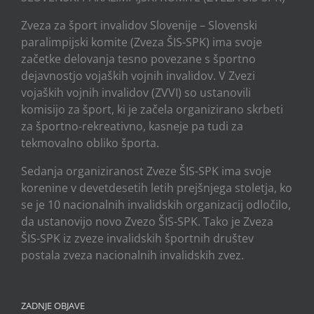
Zveza za šport invalidov Slovenije – Slovenski
paralimpijski komite (Zveza ŠIS-SPK) ima svoje
začetke delovanja tesno povezane s športno
dejavnostjo vojaških vojnih invalidov. V Zvezi
vojaških vojnih invalidov (ZVVI) so ustanovili
komisijo za šport, ki je začela organizirano skrbeti
za športno-rekreativno, kasneje pa tudi za
tekmovalno obliko športa.
Sedanja organiziranost Zveze ŠIS-SPK ima svoje
korenine v devetdesetih letih prejšnjega stoletja, ko
se je 10 nacionalnih invalidskih organizacij odločilo,
da ustanovijo novo Zvezo ŠIS-SPK. Tako je Zveza
ŠIS-SPK iz zveze invalidskih športnih društev
postala zveza nacionalnih invalidskih zvez.
ZADNJE OBJAVE