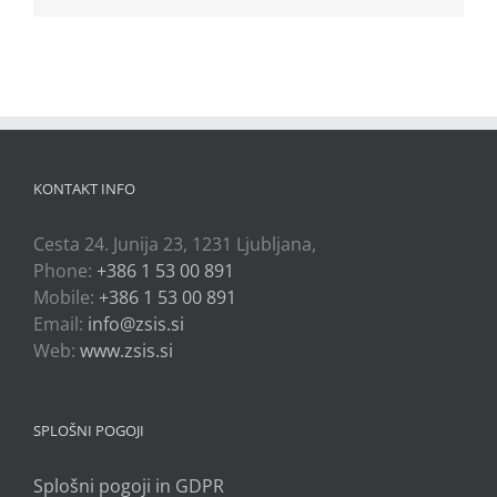
KONTAKT INFO
Cesta 24. Junija 23, 1231 Ljubljana,
Phone:
+386 1 53 00 891
Mobile:
+386 1 53 00 891
Email:
info@zsis.si
Web:
www.zsis.si
SPLOŠNI POGOJI
Splošni pogoji in GDPR