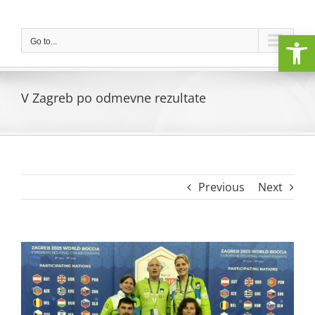
Skip
to
Open
content
Go to...
V Zagreb po odmevne rezultate
Previous
Next
View
Larger
Image