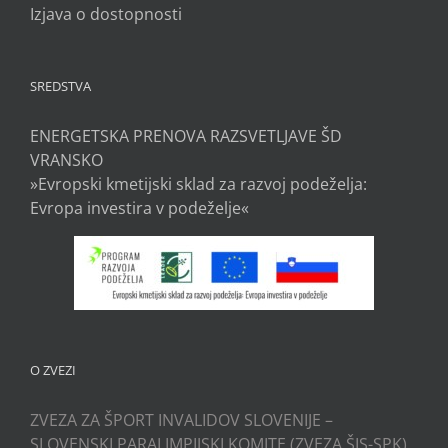
Izjava o dostopnosti
SREDSTVA
ENERGETSKA PRENOVA RAZSVETLJAVE ŠD
VRANSKO
»Evropski kmetijski sklad za razvoj podeželja:
Evropa investira v podeželje«
O ZVEZI
ZVEZA ZA ŠPORT INVALIDOV SLOVENIJE –
SLOVENSKI PARALIMPIJSKI KOMITE (ZVEZA ŠIS-SPK)