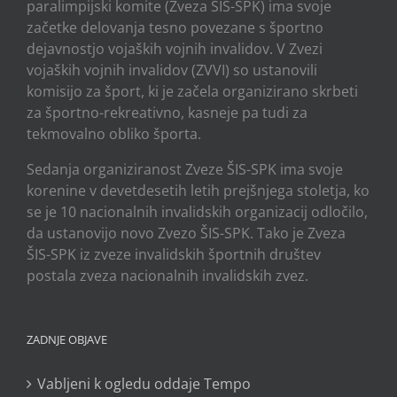
paralimpijski komite (Zveza ŠIS-SPK) ima svoje
začetke delovanja tesno povezane s športno
dejavnostjo vojaških vojnih invalidov. V Zvezi
vojaških vojnih invalidov (ZVVI) so ustanovili
komisijo za šport, ki je začela organizirano skrbeti
za športno-rekreativno, kasneje pa tudi za
tekmovalno obliko športa.
Sedanja organiziranost Zveze ŠIS-SPK ima svoje
korenine v devetdesetih letih prejšnjega stoletja, ko
se je 10 nacionalnih invalidskih organizacij odločilo,
da ustanovijo novo Zvezo ŠIS-SPK. Tako je Zveza
ŠIS-SPK iz zveze invalidskih športnih društev
postala zveza nacionalnih invalidskih zvez.
ZADNJE OBJAVE
Vabljeni k ogledu oddaje Tempo