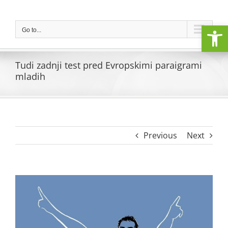
Skip
to
Open
content
Go to...
Tudi zadnji test pred Evropskimi paraigrami
mladih
Previous
Next
View
Larger
Image