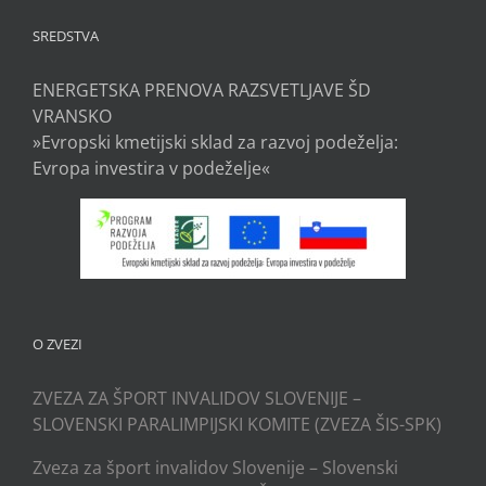
SREDSTVA
ENERGETSKA PRENOVA RAZSVETLJAVE ŠD
VRANSKO
»Evropski kmetijski sklad za razvoj podeželja:
Evropa investira v podeželje«
O ZVEZI
ZVEZA ZA ŠPORT INVALIDOV SLOVENIJE –
SLOVENSKI PARALIMPIJSKI KOMITE (ZVEZA ŠIS-SPK)
Zveza za šport invalidov Slovenije – Slovenski