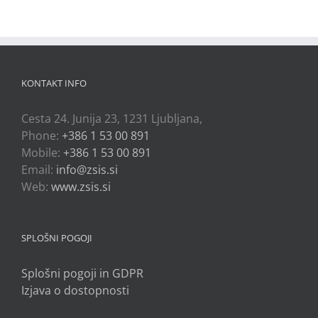
KONTAKT INFO
Cesta 24. Junija 23, 1231 Ljubljana,
Phone:
+386 1 53 00 891
Mobile:
+386 1 53 00 891
Email:
info@zsis.si
Web:
www.zsis.si
SPLOŠNI POGOJI
Splošni pogoji in GDPR
Izjava o dostopnosti