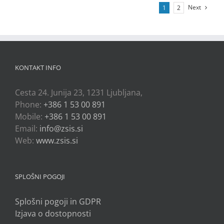
Next
1
2
KONTAKT INFO
Cesta 24. Junija 23, 1231 Ljubljana,
Phone:
+386 1 53 00 891
Mobile:
+386 1 53 00 891
Email:
info@zsis.si
Web:
www.zsis.si
SPLOŠNI POGOJI
Splošni pogoji in GDPR
Izjava o dostopnosti