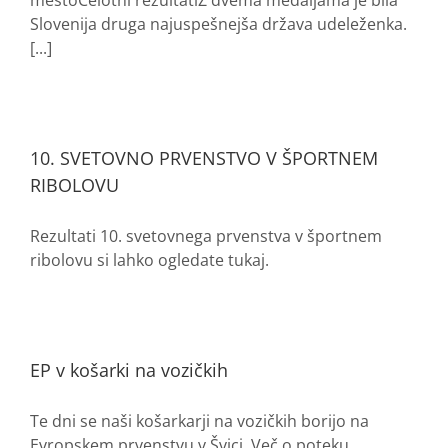
mestoCelotni rezultatiZ dvema medaljama je bila
Slovenija druga najuspešnejša država udeleženka.
[...]
10. SVETOVNO PRVENSTVO V ŠPORTNEM
RIBOLOVU
Rezultati 10. svetovnega prvenstva v športnem
ribolovu si lahko ogledate tukaj.
EP v košarki na vozičkih
Te dni se naši košarkarji na vozičkih borijo na
Evropskem prvenstvu v Švici. Več o poteku