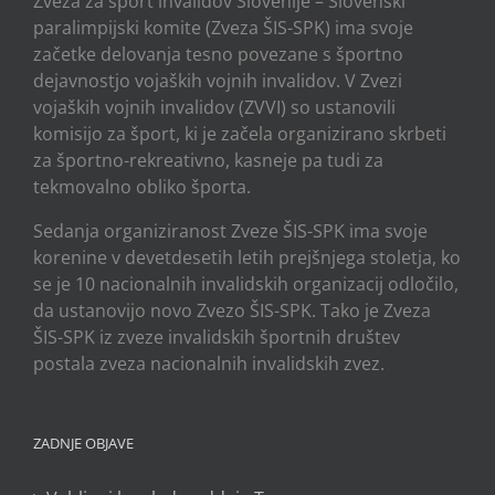
Zveza za šport invalidov Slovenije – Slovenski
paralimpijski komite (Zveza ŠIS-SPK) ima svoje
začetke delovanja tesno povezane s športno
dejavnostjo vojaških vojnih invalidov. V Zvezi
vojaških vojnih invalidov (ZVVI) so ustanovili
komisijo za šport, ki je začela organizirano skrbeti
za športno-rekreativno, kasneje pa tudi za
tekmovalno obliko športa.
Sedanja organiziranost Zveze ŠIS-SPK ima svoje
korenine v devetdesetih letih prejšnjega stoletja, ko
se je 10 nacionalnih invalidskih organizacij odločilo,
da ustanovijo novo Zvezo ŠIS-SPK. Tako je Zveza
ŠIS-SPK iz zveze invalidskih športnih društev
postala zveza nacionalnih invalidskih zvez.
ZADNJE OBJAVE