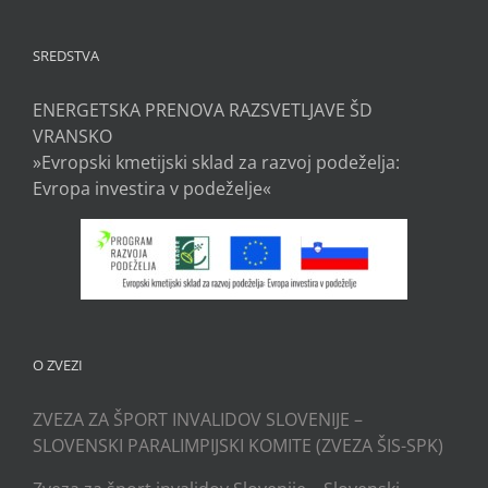
SREDSTVA
ENERGETSKA PRENOVA RAZSVETLJAVE ŠD
VRANSKO
»Evropski kmetijski sklad za razvoj podeželja:
Evropa investira v podeželje«
O ZVEZI
ZVEZA ZA ŠPORT INVALIDOV SLOVENIJE –
SLOVENSKI PARALIMPIJSKI KOMITE (ZVEZA ŠIS-SPK)