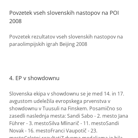
Povzetek vseh slovenskih nastopov na POI
2008
Povzetek rezultatov vseh slovenskih nastopov na
paraolimpijskih igrah Beijing 2008
4. EP v showdownu
Slovenska ekipa v showdownu se je med 14. in 17.
avgustom udeležila evropskega prvenstva v
showdownu v Tuusuli na Finskem. Posamično so
zasedli naslednja mesta: Sandi Sabo - 2. mesto Jana
Führer - 3. mestoSilva Mlinarič - 11. mestoSandi
Novak - 16. mestoFranci Vaupotič - 23.