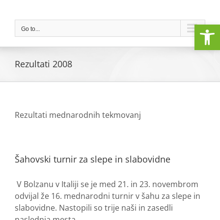
Skip
to
Open
content
Go to...
Rezultati 2008
Rezultati mednarodnih tekmovanj
Šahovski turnir za slepe in slabovidne
V Bolzanu v Italiji se je med 21. in 23. novembrom
odvijal že 16. mednarodni turnir v šahu za slepe in
slabovidne. Nastopili so trije naši in zasedli
naslednja mesta.