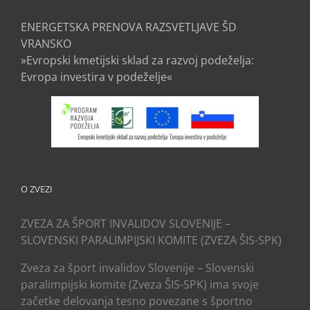
ENERGETSKA PRENOVA RAZSVETLJAVE ŠD
VRANSKO
»Evropski kmetijski sklad za razvoj podeželja:
Evropa investira v podeželje«
O ZVEZI
ZVEZA ZA ŠPORT INVALIDOV SLOVENIJE –
SLOVENSKI PARALIMPIJSKI KOMITE (ZVEZA ŠIS-SPK)
Zveza za šport invalidov Slovenije – Slovenski
paralimpijski komite (Zveza ŠIS-SPK) ima svoje
začetke delovanja tesno povezane s športno