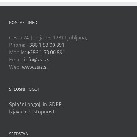
KONTAKT INFO
Cesta 24. Junija 23, 1231 Ljubljana,
Phone:
+386 1 53 00 891
Mobile:
+386 1 53 00 891
Email:
info@zsis.si
Web:
www.zsis.si
SPLOŠNI POGOJI
Splošni pogoji in GDPR
Izjava o dostopnosti
SREDSTVA